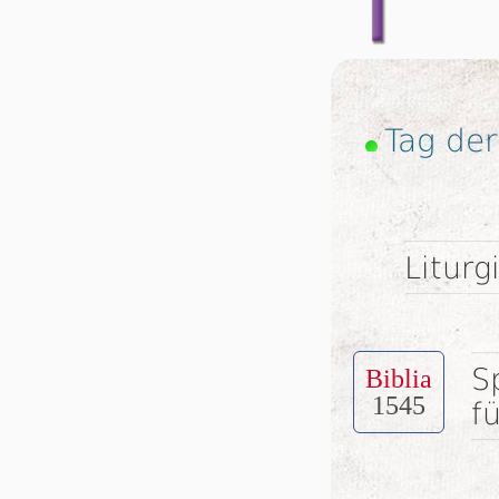
Tag de
Liturg
S
Biblia
1545
f