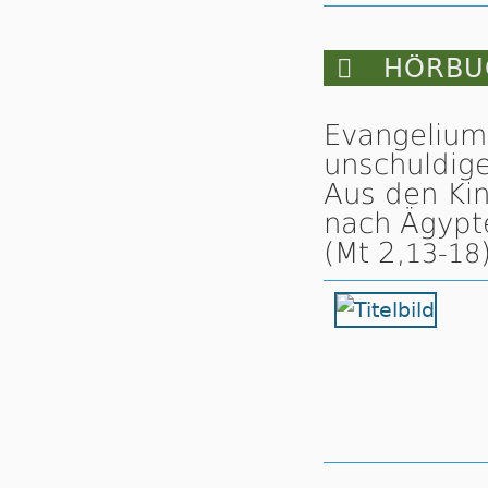

HÖRBUC
Evangelium 
unschuldig
Aus den Kin
nach Ägypt
(Mt 2,
13-18