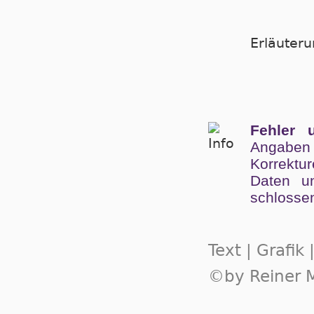
und
Evangelist]
Er­läu­te­
Fehler 
Angaben
Kor­rek­tu
Da­ten un
schlos­se
Text | Grafik
©by Reiner M