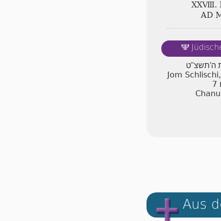
ⅩⅩⅧ.
AD 
Jüdisch
🕎
ת ה'תשצ"ט
Jom Schlischi
7
Chanuk
Aus d