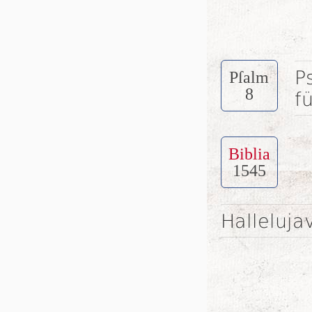
P
Pſalm
8
f
Biblia
1545
Halleluja