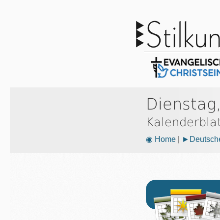
Dienstag
Kalenderbla
◉ Home
|
►Deutsche