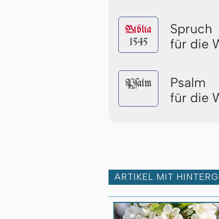
Spruch
Biblia
1545
für die
Psalm
Pſalm
für die
ARTIKEL MIT HINTER