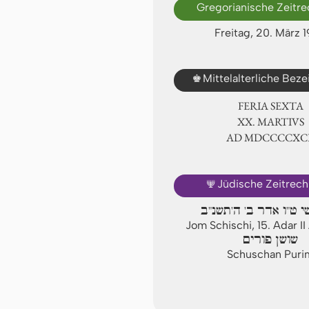
Gregorianische Zeitr
Freitag, 20. März 
♚
Mittelalterliche Bez
FERIA SEXTA
ⅩⅩ. MARTIVS
AD ⅯⅮⅭⅭⅭⅭⅩⅭ
🕎
Jüdische Zeitrec
י ט"ו אדר ב' ה'תשנ"ב
Jom Schischi, 15. Adar I
שושן פורים
Schuschan Puri