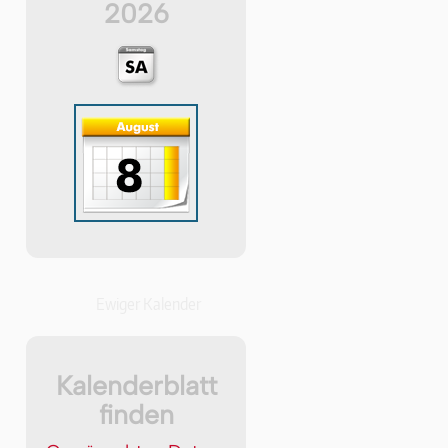
2026
Ewiger Kalender
Kalenderblatt
finden