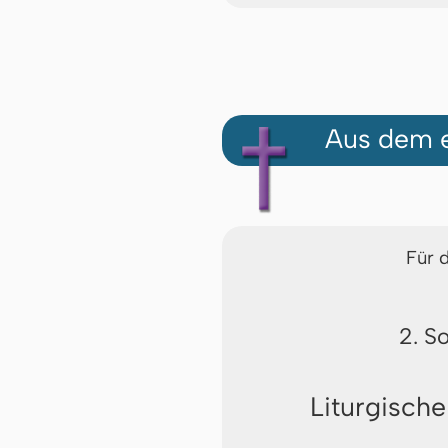
Aus dem e
Für 
2. S
Liturgische