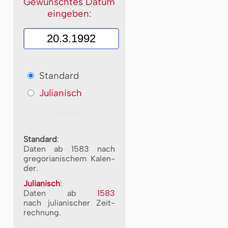
Gewünschtes Datum
eingeben:
Standard
Julianisch
Standard
:
Daten ab 1583 nach
gre­go­ri­a­ni­schem Ka­len­
der.
Julianisch
:
Daten ab
1583
nach ju­li­a­ni­scher Zeit­
rech­nung.