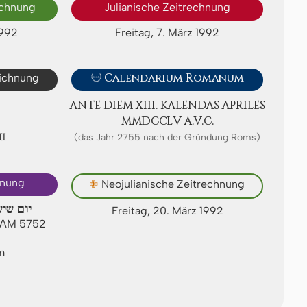
echnung
Julianische Zeitrechnung
1992
Freitag, 7. März 1992
eichnung

Calendarium Romanum
ANTE DIEM XIII. KA­LEN­DAS APRI­LES
ⅯⅯⅮⅭⅭⅬⅤ A.V.C.
Ⅱ
(das Jahr 2755 nach der Gründung Roms)
hnung
✙
Neojulianische Zeitrechnung
יום שיש
Freitag, 20. März 1992
I AM 5752
m