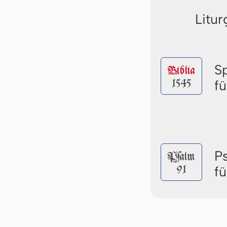
Litur
S
Biblia
1545
f
P
Pſalm
91
f