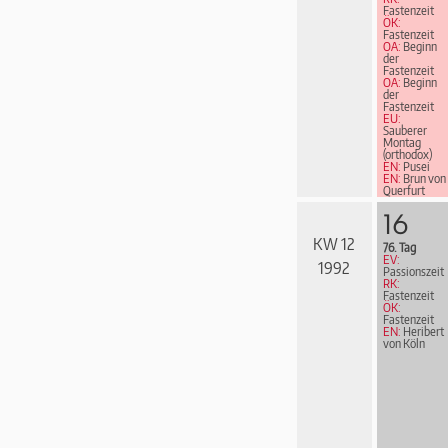
Fastenzeit
ÖK:
Fastenzeit
OA:
Beginn
der
Fastenzeit
OA:
Beginn
der
Fastenzeit
EU:
Sauberer
Montag
(orthodox)
EN:
Pusei
EN:
Brun von
Querfurt
16
KW 12
76. Tag
EV:
1992
Passionszeit
RK:
Fastenzeit
ÖK:
Fastenzeit
EN:
Heribert
von Köln