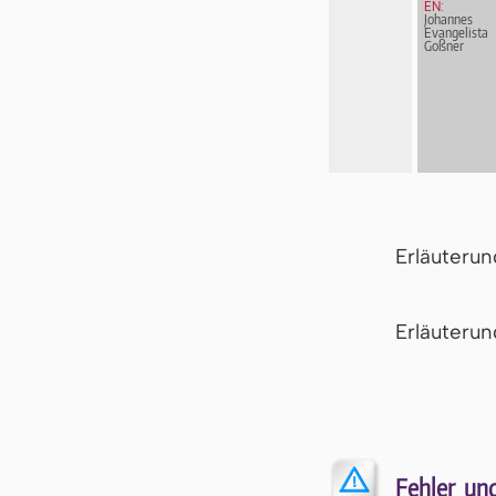
EN:
Johannes
Evangelista
Goßner
Erläuteru
Er­läu­te­r
Fehler un