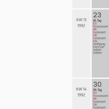
23
KW 13
83. Tag
EV:
1992
Passionszeit
RK:
Fastenzeit
ÖK:
Fastenzeit
EN:
Wolfgang,
Fürst von
Anhalt-
Köthen
30
KW 14
90. Tag
EV:
1992
Passionszeit
RK:
Fastenzeit
ÖK:
Fastenzeit