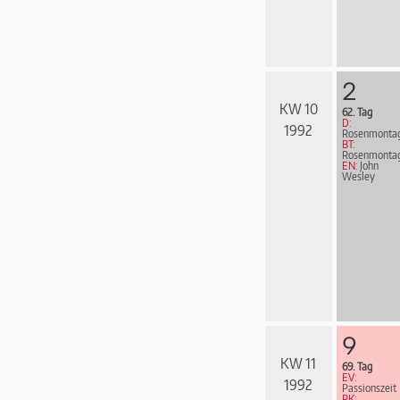
2
KW 10
62. Tag
D:
1992
Rosenmonta
BT:
Rosenmonta
EN:
John
Wesley
9
KW 11
69. Tag
EV:
1992
Passionszeit
RK: