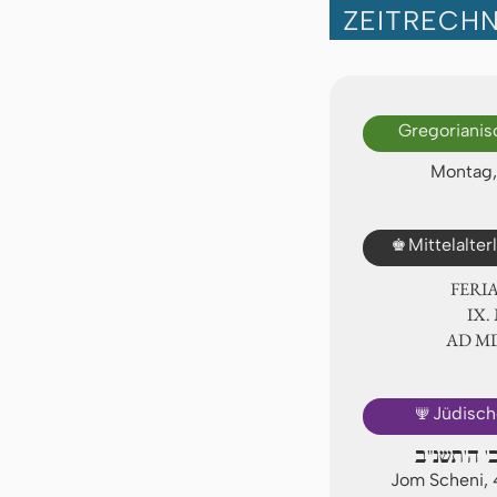
ZEITRECH
Gregorianis
Montag,
♚
Mittelalte
FERI
Ⅸ.
AD Ⅿ
🕎
Jüdisch
ב' ה'תשנ"ב
Jom Scheni, 