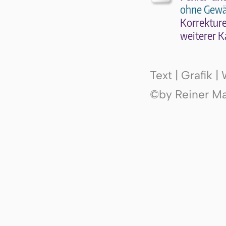
ohne Gewä
Kor­rek­tu­r
wei­te­rer K
Text | Grafik 
©by Reiner Mak