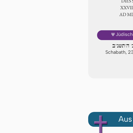
DIES
ⅩⅩⅧ.
AD Ⅿ
🕎
Jüdisch
 ה'תשנ"ב
Schabath, 23
Aus