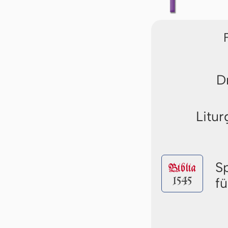
D
Litur
S
Biblia
1545
f