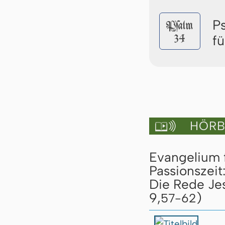
P
Pſalm
34
f
HÖRBU

Evangelium 
Passionszeit
Die Rede Jes
9,
)
57-62