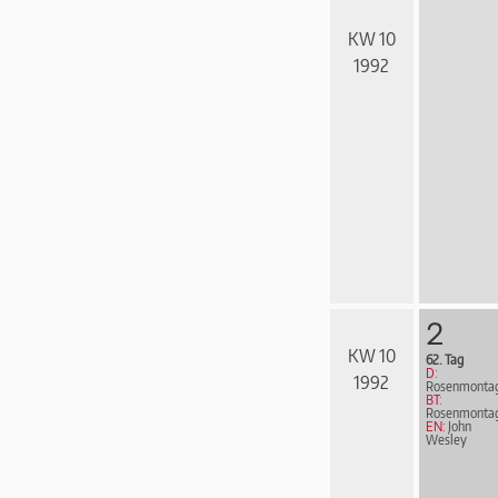
KW 10
1992
2
KW 10
62. Tag
D:
1992
Rosenmonta
BT:
Rosenmonta
EN:
John
Wesley