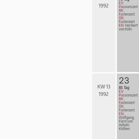
EV:
1992
Passionszeit
RK:
Fastenzeit
ÖK:
Fastenzeit
EN:
Heribert
von Köln
23
KW 13
83. Tag
EV:
1992
Passionszeit
RK:
Fastenzeit
ÖK:
Fastenzeit
EN:
Wolfgang,
Fürst von
Anhalt-
Köthen