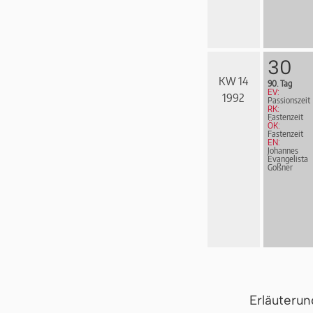
30
KW 14
90. Tag
EV:
1992
Passionszeit
RK:
Fastenzeit
ÖK:
Fastenzeit
EN:
Johannes
Evangelista
Goßner
Erläuteru