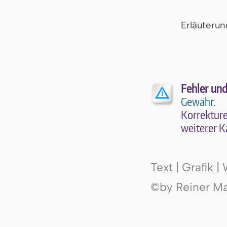
Er­läu­te­r
Fehler und
Gewähr.
Kor­rek­tu­r
wei­te­rer K
Text | Grafik 
©by Reiner Mak