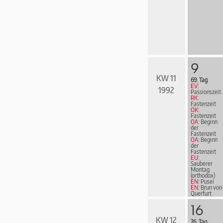
9
KW 11
69. Tag
EV:
1992
Passionszeit
RK:
Fastenzeit
ÖK:
Fastenzeit
OA:
Beginn
der
Fastenzeit
OA:
Beginn
der
Fastenzeit
EU:
Sauberer
Montag
(orthodox)
EN:
Pusei
EN:
Brun von
Querfurt
16
KW 12
76. Tag