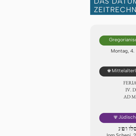
DAS DATUM
ZEITRECH
Gregorianis
Montag, 4
♚
Mittelalte
FERI
Ⅳ. 
AD 
🕎
Jüdisch
לו ו'פ"ג
Jom Scheni, 