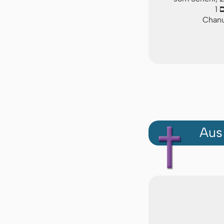
ם
1
Chanu
Aus