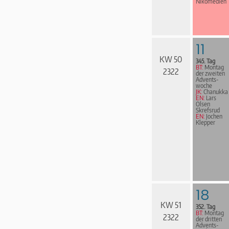
Nikomedien
11
KW 50
345. Tag
BT:
Montag
2322
der zweiten
Advents­
woche
JK:
Chanukka
EN:
Lars
Olsen
Skrefsrud
EN:
Jochen
Klepper
18
KW 51
352. Tag
BT:
Montag
2322
der dritten
Advents­