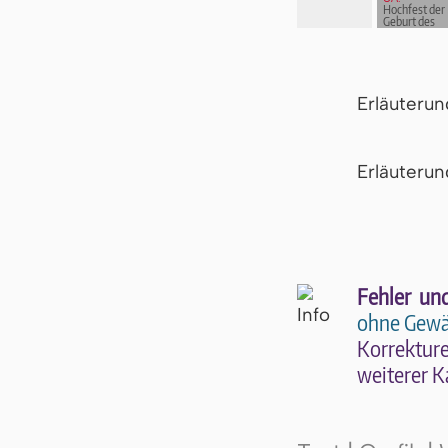
Hochfest der
Geburt des
Herrn
Erläuteru
Er­läu­te­r
Fehler un
ohne Gewä
Kor­rek­tu­r
wei­te­rer K