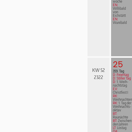
woche
EN:
Willibald
von
Eichstätt
EN:
Wunibald
25
KW 52
359. Tag
D: Feiertag
2322
D: Stiller Tag
D:
1. Weih­
nachts­tag
EV:
Christfest I
RK:
Weihnachten
RK:
1. Tag der
Weih­nachts­
ok­tav
BT:
Raunächte
BT:
Zwischen
den Jahren
LT:
Lostag
OA: