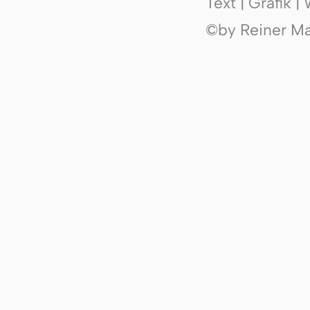
Text | Grafik 
©by Reiner Mak