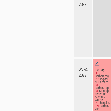
2322
4
KW 49
338. Tag
D:
2322
Barbaratag
RK:
Tag der
hl. Barbara
BT:
Barbaratag
BT:
Montag
der ersten
Advents­
woche
JK:
Chanukka
EN:
Barbara
von