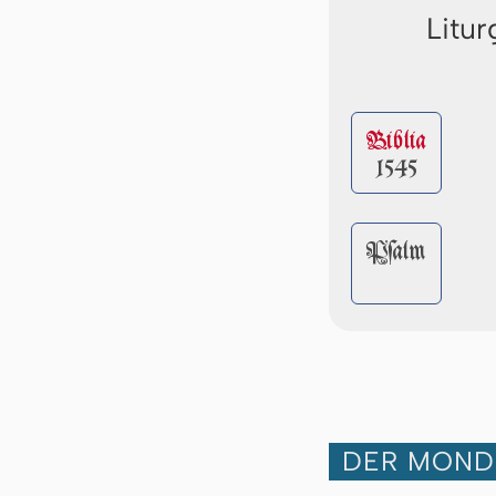
Litur
Biblia
1545
Pſalm
DER MOND 