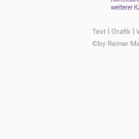
wei­te­rer K
Text | Grafik 
©by Reiner Mak