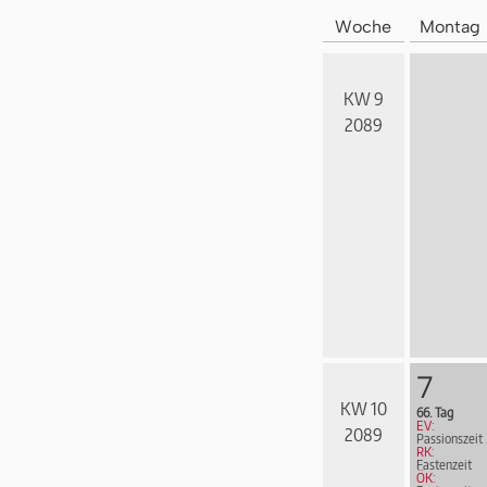
Woche
Montag
KW 9
2089
7
KW 10
66. Tag
EV:
2089
Passionszeit
RK:
Fastenzeit
ÖK: