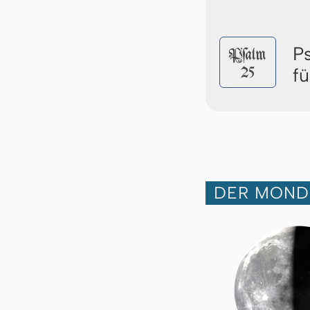
P
Pſalm
25
f
DER MOND 