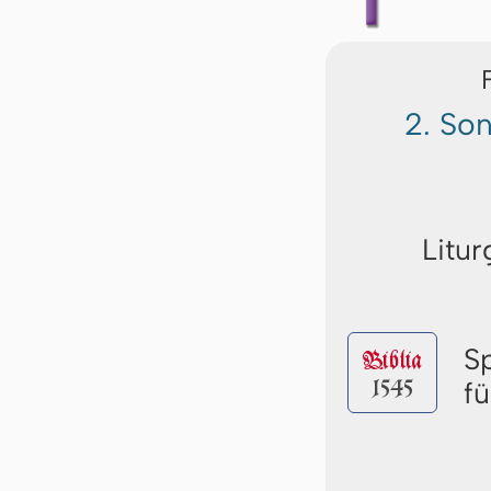
2. So
Litur
S
Biblia
1545
f