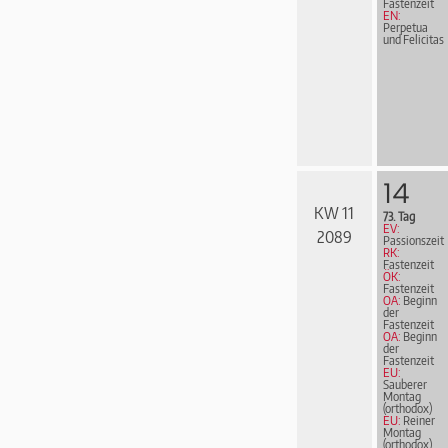
Fastenzeit
EN:
Perpetua
und Felicitas
14
KW 11
73. Tag
EV:
2089
Passionszeit
RK:
Fastenzeit
ÖK:
Fastenzeit
OA:
Beginn
der
Fastenzeit
OA:
Beginn
der
Fastenzeit
EU:
Sauberer
Montag
(orthodox)
EU:
Reiner
Montag
(orthodox)