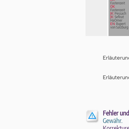
Fastenzeit
ÖK:
Fastenzeit
JK:
Pessach
JK:
Sefirat
HaOmer
EN:
Rupert
von Salzburg
Erläuteru
Er­läu­te­r
Fehler und
Gewähr.
Kor­rek­tu­r