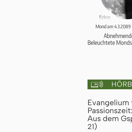
Mond am 4.3.2089 
Abnehmend
Beleuchtete Monds
HÖRBU

Evangelium 
Passionszeit
Aus dem Gspr
)
21