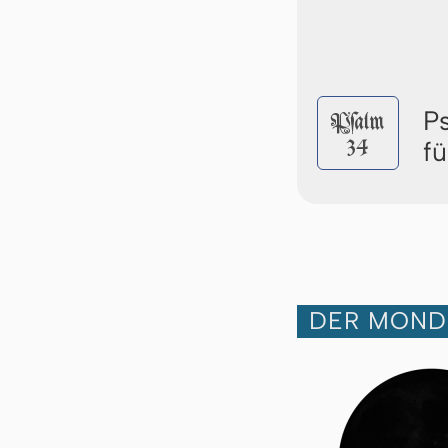
P
Pſalm
34
f
DER MOND 