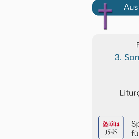
Aus
3. So
Litur
S
Biblia
1545
f