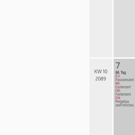
7
KW 10
66. Tag
EV:
2089
Passionszeit
RK:
Fastenzeit
ÖK:
Fastenzeit
EN:
Perpetua
und Felicitas