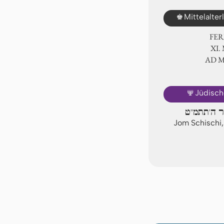
♚
Mittelalte
FER
Ⅺ.
AD 
🕎
Jüdisch
ר ה'תתמ"ט
Jom Schischi