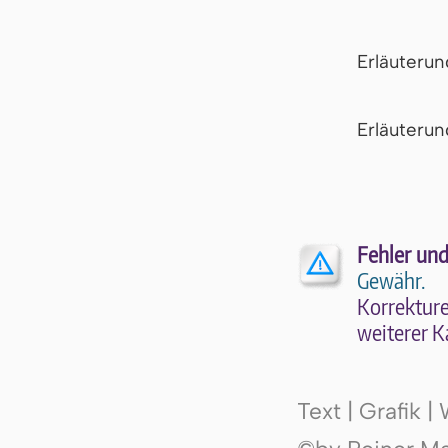
Erläuteru
Er­läu­te­r
Fehler und
Gewähr.
Kor­rek­tu­r
wei­te­rer K
Text | Grafik 