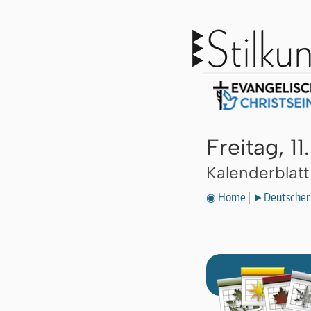
Freitag, 1
Kalenderblat
◉ Home
|
►Deutscher 