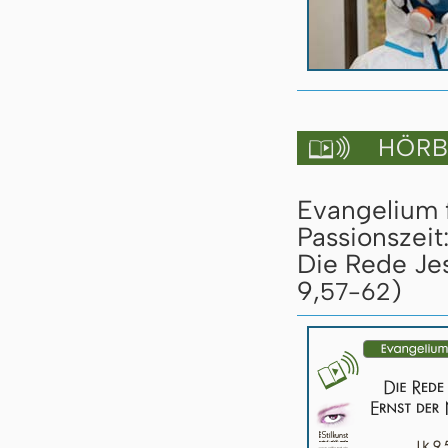
HÖRBU

Evangelium 
Passionszeit
Die Rede Jes
9,
)
57-62