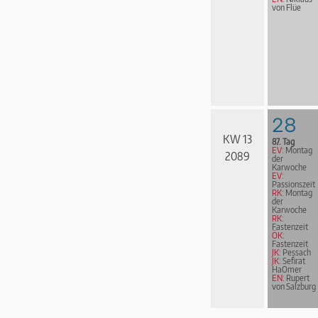
von Flüe
28
KW 13
87. Tag
EV:
Montag
2089
der
Karwoche
EV:
Passionszeit
RK:
Montag
der
Karwoche
RK:
Fastenzeit
ÖK:
Fastenzeit
JK:
Pessach
JK:
Sefirat
HaOmer
EN:
Rupert
von Salzburg