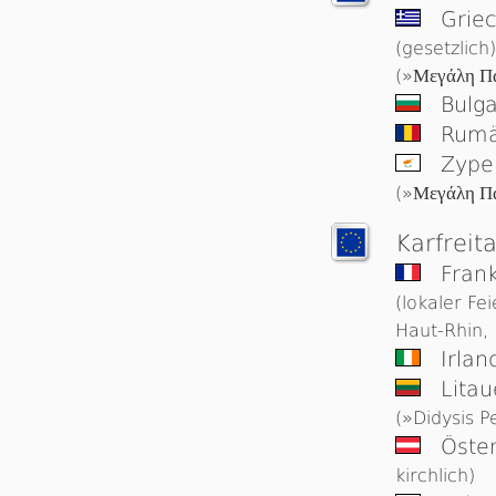
Griec
(gesetzlich)
(»
Μεγάλη Π
Bulga
Rumä
Zype
(»
Μεγάλη Π
Karfreit
Frank
(lokaler Fe
Haut-Rhin, 
Irlan
Lita
(»Didysis P
Öster
kirchlich)