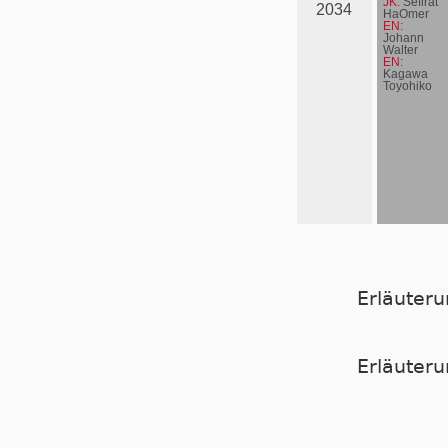
JK:
Sefirat
2034
HaOmer
EN:
Johann
Walter
EN:
Kagawa
Toyohiko
Erläuter
Er­läu­te­