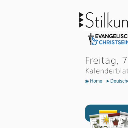
Freitag, 7
Kalenderbla
◉ Home
|
►Deutsche