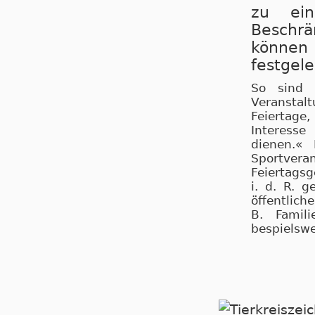
zu ei
Beschr
können 
festgele
So sind a
Veranstal
Feiertage
Interesse
dienen.«
Sportver
Feiertagsg
i. d. R. 
öffentlic
B. Famili
bespielswe