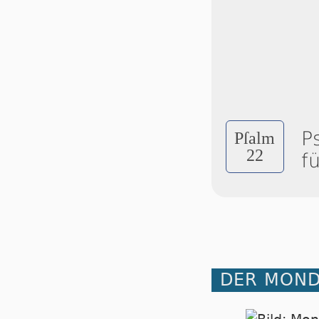
P
Pſalm
22
f
DER MOND 