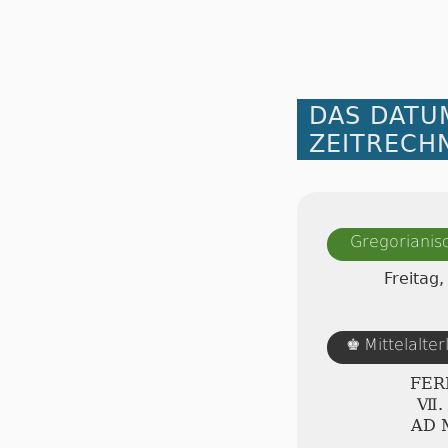
DAS DATU
ZEITRECH
Gregorianis
Freitag,
Mittelalte
♚
FER
Ⅶ. 
AD 