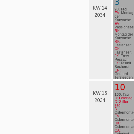
3
KW 14
93. Tag
EV:
Montag
2034
der
Karwoche
EV:
Passionszei
RK:
Montag der
Karwoche
RK:
Fastenzeit
ÖK:
Fastenzeit
JK:
Erew
Pessach
JK:
Ta'anit
Bechorot
EN:
Gerhard
Terstee­gen
10
KW 15
100. Tag
D: Feiertag
2034
D: Stiller
Tag
D:
Ostermonta
EV:
Ostermonta
RK:
Ostermonta
OA:
Osterfest,