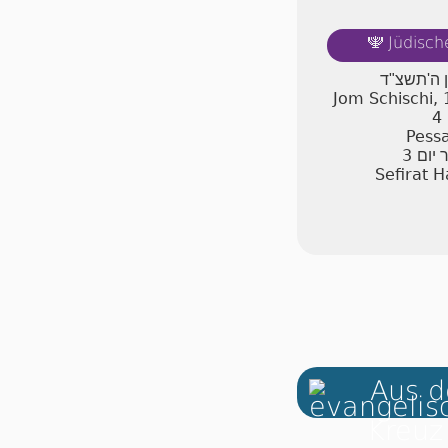
Jüdisch
🕎
ן ה'תשצ"ד
Jom Schischi,
4
Pessa
3
 יום
Sefirat 
Aus d