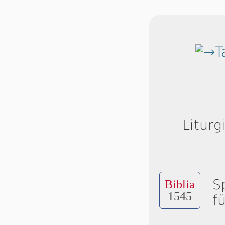
T
Liturg
S
Biblia
1545
f