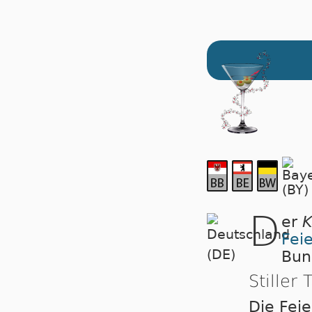
D
er
K
Fei
Bun
Stiller 
Die Feie