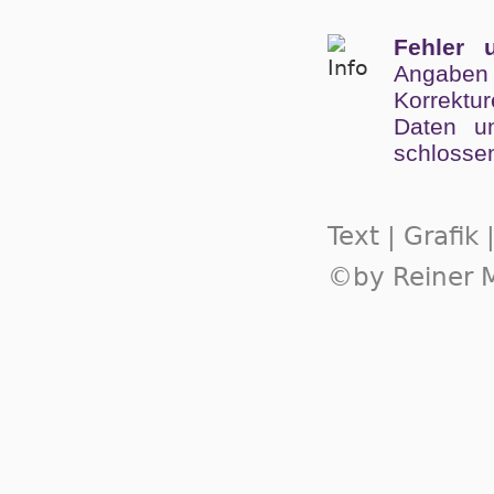
Fehler 
Angaben
Kor­rek­tu
Da­ten un
schlos­se
Text | Grafik
©by Reiner M