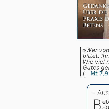
»
Wer von
bittet, i
Wie viel 
Gutes geb
(
Mt 7,9
– Aus
B
et
gi