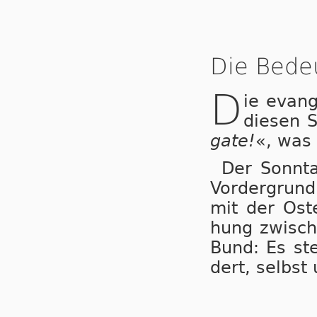
Die Bede
D
ie evang
die­sen S
ga­te!
«, was 
Der Sonnta
Vor­der­grun
mit der Os­te
hung zwi­sc
Bund: Es steh
dert, selbst 