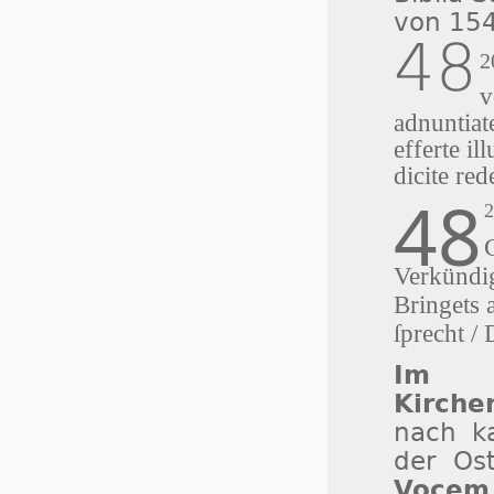
von 15
48
2
v
adnuntiat
efferte il
dicite r
48
Verkündig
Bringets 
ſprecht /
Im r
Kirche
nach ka
der Os
Vocem 