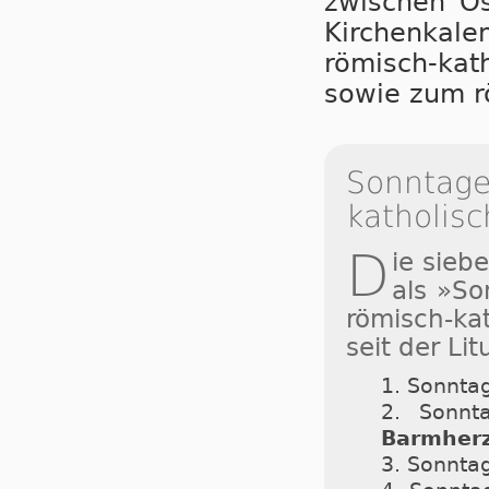
zwischen Os
Kirchenkale
römisch-kat
sowie zum r
Sonntage 
katholisc
D
ie sieb
als »So
römisch-ka
seit der Li
1. Sonntag
2. Sonnt
Barmherz
3. Sonntag