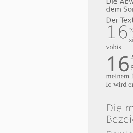
Die Abw
dem So
Der Tex
16
2
s
vobis
16
meinem 
ſo wird e
Die m
Beze