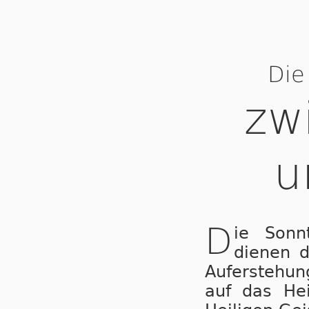
Die
zw
u
D
ie Sonn
dienen 
Auferstehu
auf das Hei