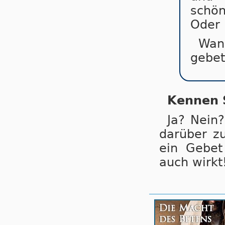
schön
Oder 
Wan
gebet
Kennen S
Ja? Nein
da­r­ü­ber
ein Gebet
auch wirkt