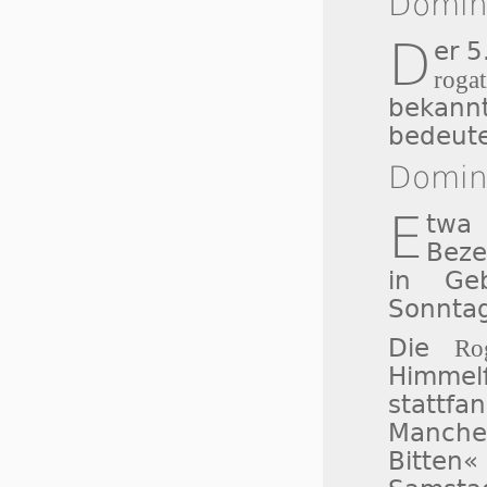
Domin
D
er 5
roga
bekann
bedeute
Domini
E
twa 
Bez
in Geb
Sonntag
Die
Ro
Himme
stattfa
Manche
Bitte