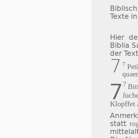
Biblisch
Texte i
Hier d
Biblia 
der Tex
7
7
Peti
quaer
7
7
Bit
ſuche
Klopffet 
Anmerku
statt
ro
mittelal