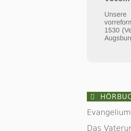
Unser
vorrefor
1530 (V
Augsburg

HÖRBUC
Evangelium
Das Vateru