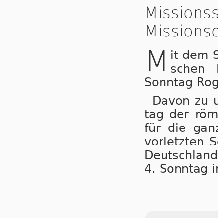
Missions
Missions
M
it dem S
schen Ki
Sonn­tag Ro­g
Davon zu un
tag der rö­mi
für die gan­
vor­letz­ten 
Deutsch­land
4. Sonn­tag i