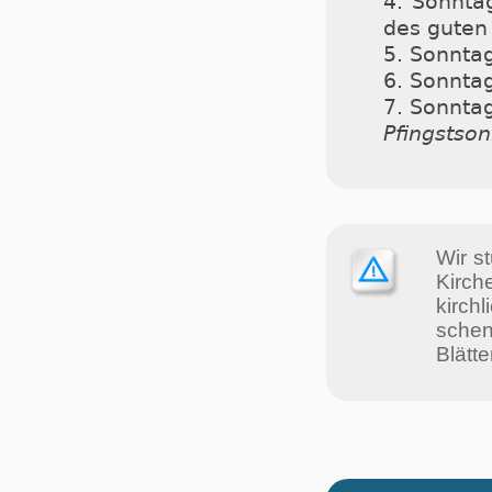
4. Sonnta
des guten 
5. Sonntag
6. Sonntag
7. Sonntag
Pfingstso
Wir st
Kir­c
kir­ch
schen 
Blät­t