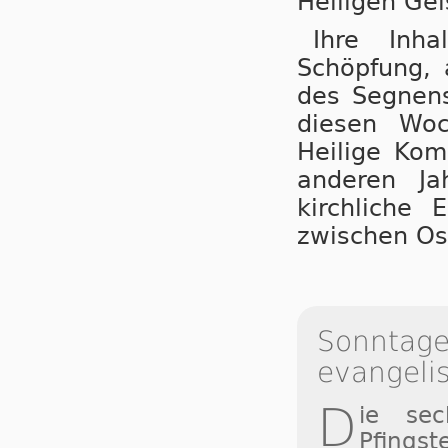
Heiligen Gei
Ihre Inh
Schöpfung, 
des Segnens
diesen Woc
Heilige Kom
anderen Ja
kirchliche 
zwischen Os
Sonntage 
evangeli
D
ie se
Pfingst