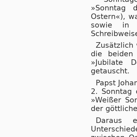
»Sonntag d
Ostern«), w
sowie in
Schreibweis
Zusätzlich
die beiden
»Jubilate 
getauscht.
Papst Joha
2. Sonntag 
»Weißer So
der göttlich
Daraus e
Unterschie