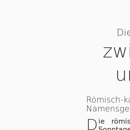
Di
zw
u
Römisch-k
Namensge
D
ie römi
Sonntage