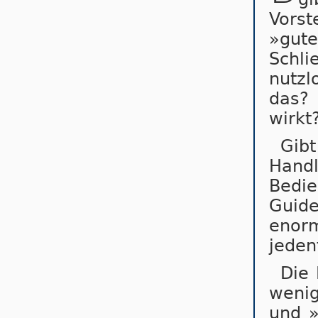
Vor­
»gut
Schli
nutz
das? 
wirkt
Gib
Handl
Be­di
Guide
enor
jedenf
Die 
wenig
und 