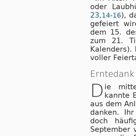
oder Laubhü
23,
), 
14-16
gefeiert wi
dem 15. de
zum 21. Ti
Kalenders). 
voller Feiert
Erntedank 
D
ie mitte
kannte E
aus dem Anla
danken. Ihr
doch häufi
September vo