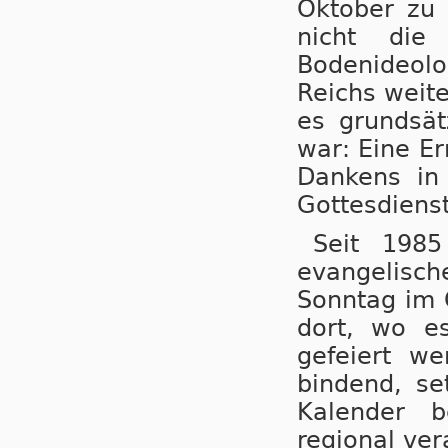
Oktober zu 
nicht die
Bodenideolo
Reichs weite
es grundsät
war: Eine E
Dankens in
Got­tes­diens
Seit 1985
evangelisch
Sonntag im 
dort, wo e
gefeiert we
bindend, se
Kalender b
regional ve