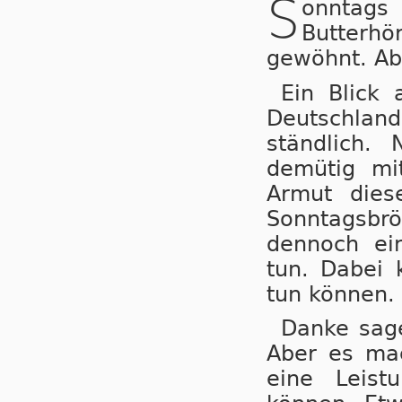
S
onntags 
Butterhö
gewöhnt. Abe
Ein Blick 
Deutschland!
ständ­lich
demütig mi
Armut dies
Sonntagsbröt
dennoch ei
tun. Dabei 
tun können.
Danke sage
Aber es mac
eine Leis