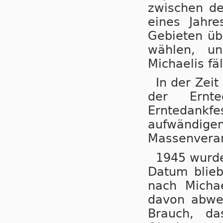
zwischen d
eines Jahr
Gebieten üb
wählen, u
Michaelis fäl
In der Zeit
der Ernte
Erntedankfe
aufwänd
Massenveran
1945 wurde
Datum blie
nach Michae
davon abwe
Brauch, d