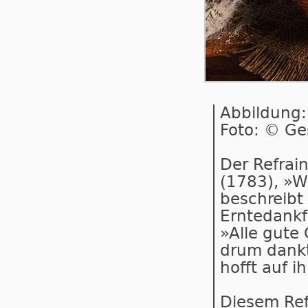
Abbildung:
Foto: © Ge
Der Refrai
(1783), »W
beschreibt
Erntedankf
»Alle gute
drum dankt
hofft auf i
Diesem Refr