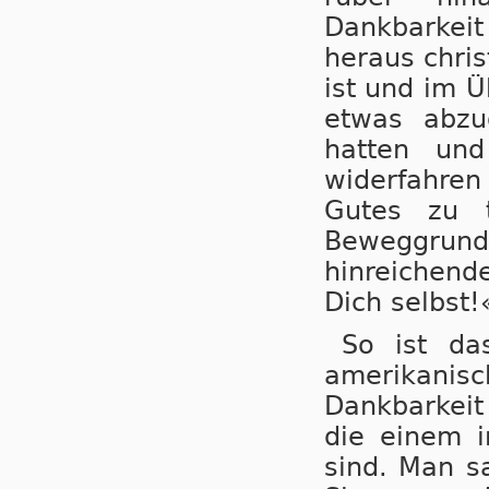
Dankbarkeit
heraus chris
ist und im Üb
et­was abz
hatten und
widerfahren 
Gutes zu 
Beweggrun
hinreichend
Dich selbst!
So ist da
amerikanis
Dankbarkeit
die einem i
sind. Man s