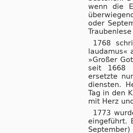
wenn die E
überwiegen
oder Septem
Traubenlese
1768 schr
laudamus« a
»Großer Gott
seit 1668 
ersetzte nu
diensten. H
Tag in den K
mit Herz un
1773 wurde
eingeführt.
September) 