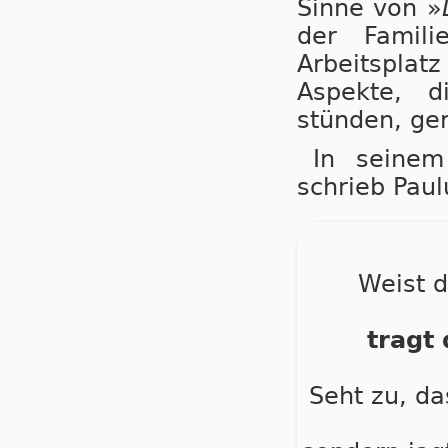
Sinne von »
der Famil
Arbeitspla
Aspekte, d
stünden, ger
In seinem
schrieb Paul
Weist d
tragt
Seht zu, d