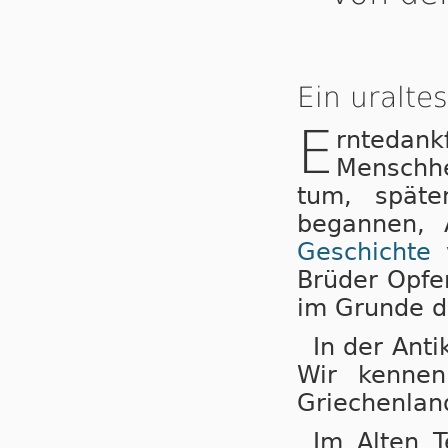
Ein uraltes
E
rntedan
Menschhe
tum, späte
begannen, 
Geschichte
Brüder Opfer
im Grunde di
In der Anti
Wir ken­nen
Griechenlan
Im Alten T