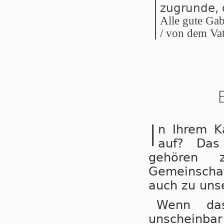
zugrunde, d
Alle gute Gab
/ von dem Va­t
I
n Ihrem K
auf? Das
gehören z
Gemeinschaf
auch zu unse
Wenn das
unscheinbar