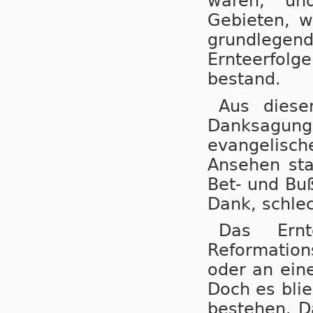
waren, un
Gebieten, w
grundleg
Ernteerfol
bestand.
Aus diese
Danksagung
evangelisc
Ansehen sta
Bet- und Buß
Dank, schlec
Das Ernt
Reformatio
oder an ein
Doch es blie
bestehen. D