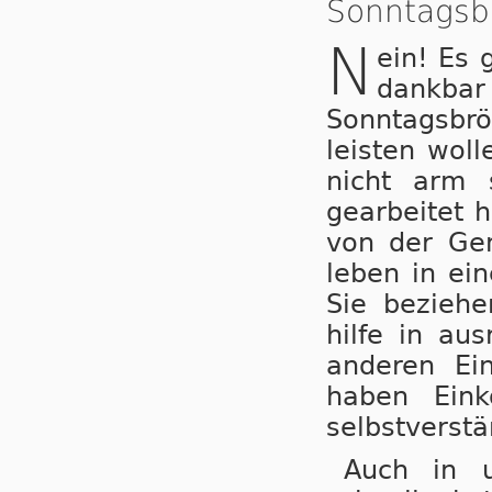
Sonntagsb
N
ein! Es 
dankbar
Sonntagsbrö
leisten woll
nicht arm 
gearbeitet h
von der Gem
leben in ei­
Sie beziehe
hilfe in aus
anderen Ein
haben Ein
selbstverstä
Auch in u