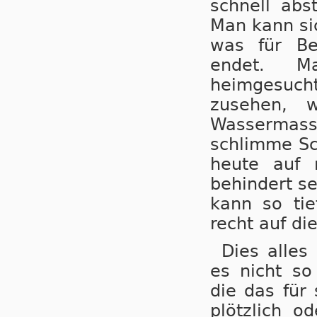
schnell abs
Man kann sic
was für Bet
endet. M
heimgesuch
zusehen,
Wassermas
schlimme Sc
heute auf 
behindert se
kann so tie
recht auf di
Dies alles
es nicht s
die das für 
plötzlich o