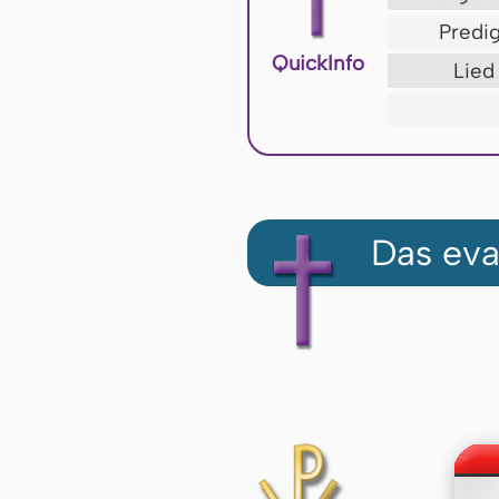
Predig
QuickInfo
Lied
Das eva