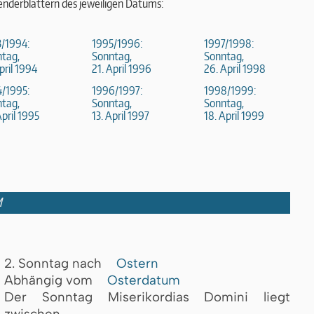
enderblättern des jeweiligen Datums:
/1994:
1995/1996:
1997/1998:
tag,
Sonntag,
Sonntag,
April 1994
21. April 1996
26. April 1998
/1995:
1996/1997:
1998/1999:
tag,
Sonntag,
Sonntag,
April 1995
13. April 1997
18. April 1999
M
2. Sonntag nach
Ostern
Abhängig vom
Osterdatum
Der Sonntag Miserikordias Domini liegt
zwischen