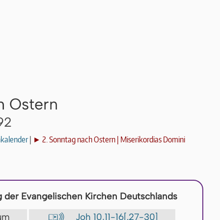
h Ostern
92
nkalender
|
► 2. Sonntag nach Ostern | Miserikordias Domini
 der Evangelischen Kirchen Deutschlands
lium
Joh 10,11-16[.27-30]
