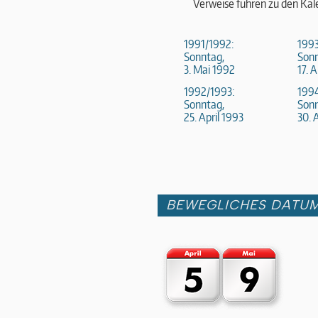
Verweise führen zu den Kal
1991/1992:
1993
Sonntag,
Sonn
3. Mai 1992
17. 
1992/1993:
1994
Sonntag,
Sonn
25. April 1993
30. 
BEWEGLICHES DATU