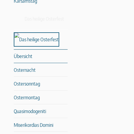
Karsamstag
Das heilige Osterfest
Übersicht
Osternacht
Ostersonntag
Ostermontag
Quasimodogeniti
Miserikordias Domini