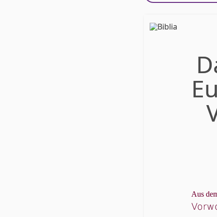
D
Eu
Aus dem
Vorw