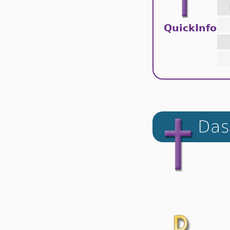
QuickInfo
Das