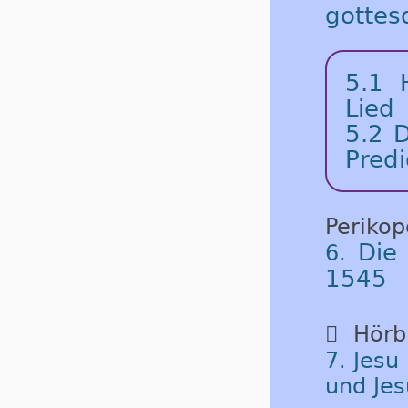
gottes
5.1 
Lied
5.2 D
Predi
Periko
Die
6.
1545

Hörbu
7. Jesu
und Jes