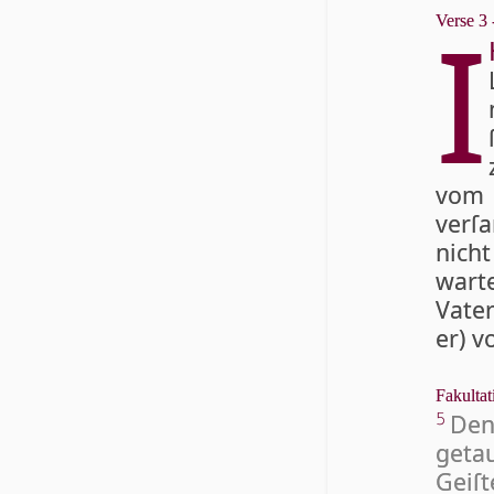
I
Verse 3 
vom 
verſa
nicht
wart
Vater
er) v
Fakultat
De
5
getau
Geiſ