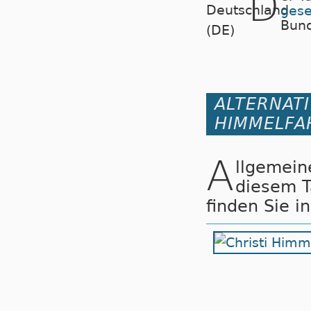
D
gese
Bund
ALTERNATI
HIMMELFA
A
llgemei
diesem 
finden Sie i