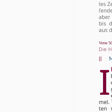
les Z
ſen­d
aber 
bis d
aus d
Verse 50
Die H
||
M
I
mel.
ten w