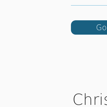
Go
Chri