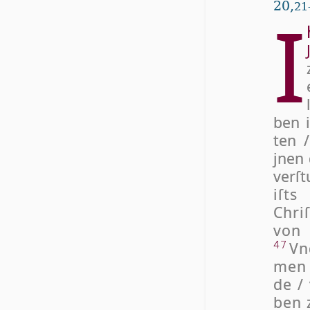
20,
I
21
ben i
ten 
jnen 
ver­ſ
iſts
Chri­
von 
Vn
47
men 
de / 
ben z