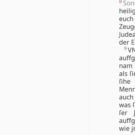
Son
8
heili
euch
Zeuge
Judea
der E
VN
9
auffg
nam 
als ſ
ſi­h
Menn
auch 
was ſ
ſer 
auff
wie j