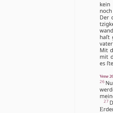
kei
noch
Der 
tzig­
wand
haſt
vate
Mit d
mit d
es ſt
Verse 26
Nu
26
wer­
mein
D
27
rde
E