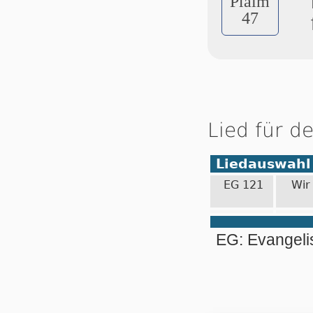
Pſalm
47
Lied für d
Liedauswahl
EG 121
Wir
EG: Evangel