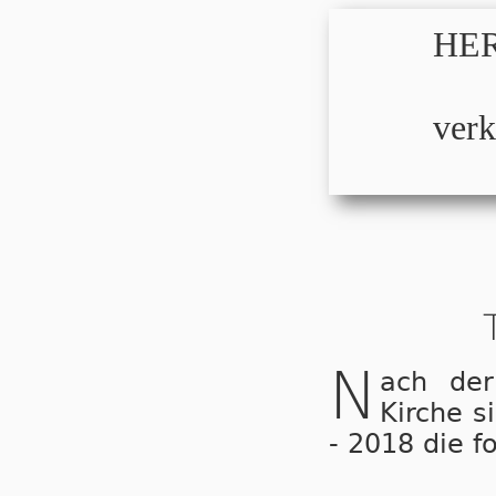
HER
verk
N
ach der
Kirche s
- 2018 die f