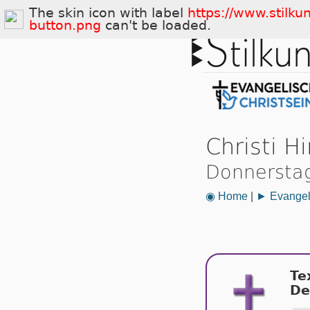
The skin icon with label
https://www.stilku
button.png
can't be loaded.
Christi H
Donnerstag
◉ Home
|
► Evangeli
Te
De