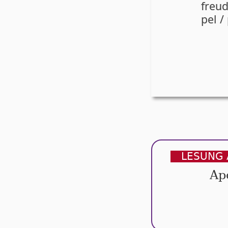
freu­
pel / 
LESUNG 
Ap