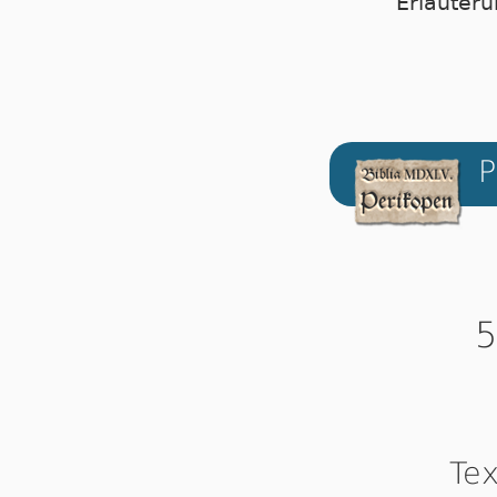
Erläuteru
P
5
Tex