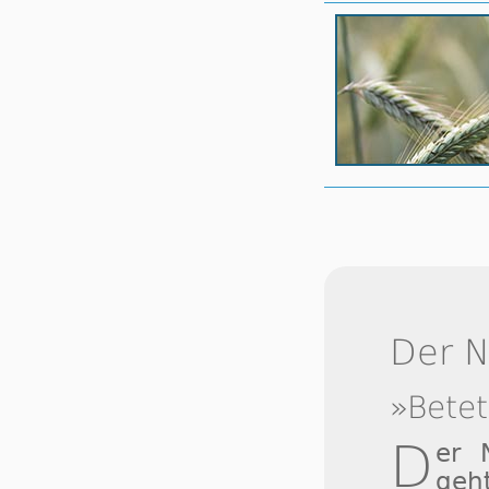
Der 
»Betet
D
er
geh