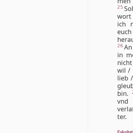
men 
So
25
wort 
ich 
euch
hera
An 
26
in m
nicht
wil /
lieb 
gleub
bin.
vnd 
verla
ter.
Fakultat