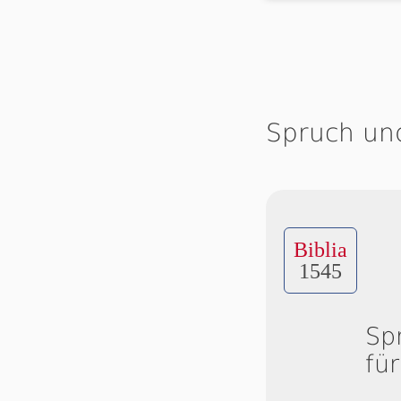
Spruch un
Biblia
1545
Sp
fü