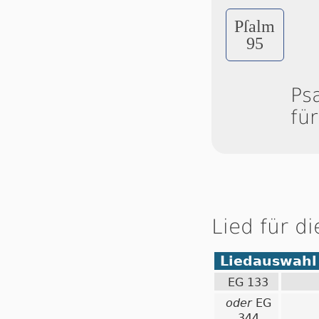
Pſalm
95
Ps
fü
Lied für d
Liedauswahl
EG 133
oder
EG
344