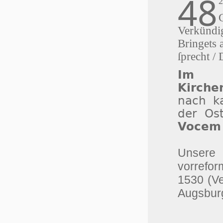
48
Verkündig
Bringets 
ſprecht /
Im r
Kirche
nach ka
der Os
Vocem 
Unser
vorrefor
1530 (V
Augsburg