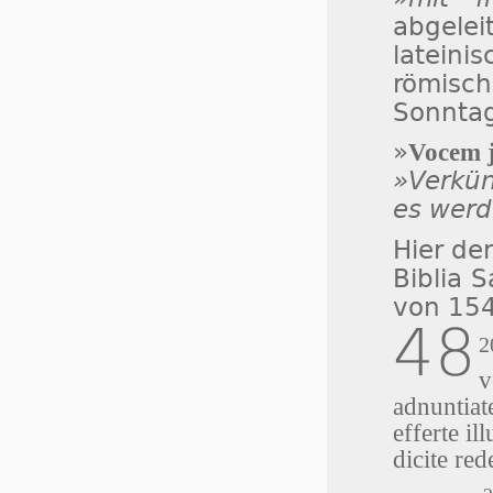
abgele
lateini
römisc
Sonntag
»
Vocem j
»Verkü
es werd
Hier de
Biblia 
von 15
48
2
v
adnuntiat
efferte il
dicite r