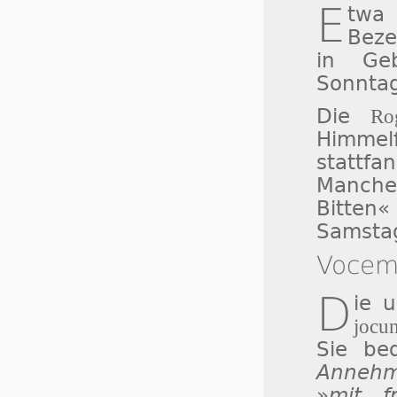
E
twa 
Bez
in Geb
Sonntag
Die
Ro
Himme
stattfa
Manche
Bitte
Samstag
Vocem 
D
ie 
jocun
Sie be
Annehml
»
mit f