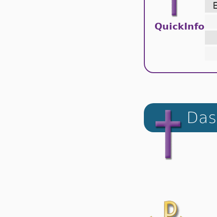
QuickInfo
Das