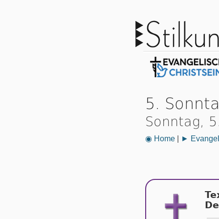
5. Sonnt
Sonntag, 5
◉ Home
|
► Evangeli
Te
De