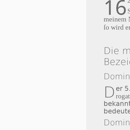
16
meinem 
ſo wird e
Die m
Beze
Domin
D
er 5
roga
bekann
bedeute
Domini