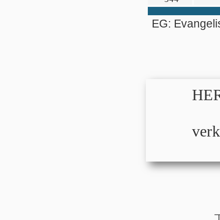
EG: Evangel
HER
verk