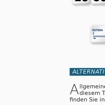
ALTERNAT
A
llgemei
diesem 
finden Sie i