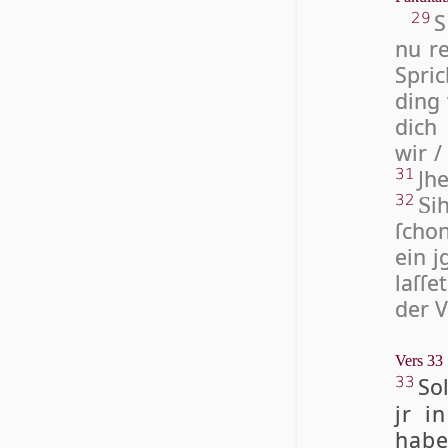
S
29
nu re
Spri
ding 
dich
wir /
Jhe
31
i
32
S
ſcho
ein j
laſ­ſ
der V
Vers 33
So
33
jr i
habe