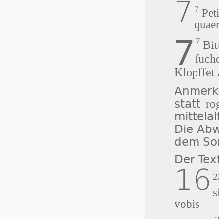
7
7
Peti
quaer
7
7
Bit
ſuche
Klopffet 
Anmerku
statt
ro
mittelal
Die Abw
dem So
Der Tex
16
2
s
vobis