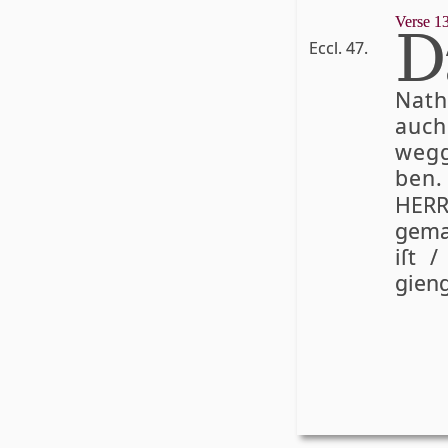
Verse 13
D
Eccl. 47.
Nath
auc
wegg
ben.
HER­R
gema
iſt 
gien