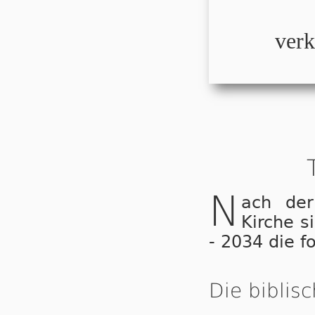
verk
N
ach der
Kirche s
- 2034 die f
Die biblis