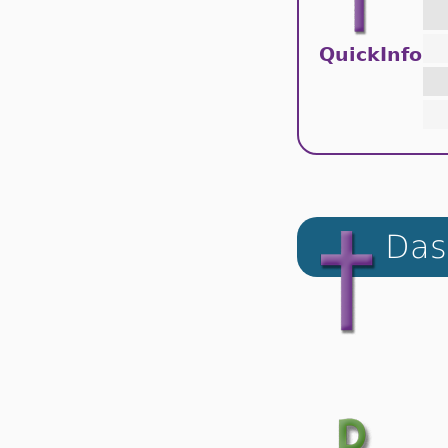
QuickInfo
Das