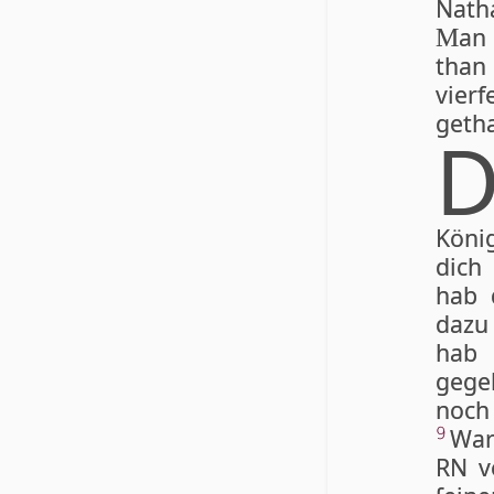
Nath
an 
M
tha
vierf
ge­th
König
dich
hab 
dazu 
hab 
gegeb
noch 
Wa­
9
RN v