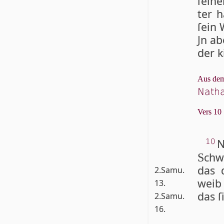
ſei­n
ter h
ſein 
Jn ab
der k
Aus dem
Natha
Vers 10
N
10
chw
S
das 
2.Samu.
weib 
13.
das ſ
2.Samu.
16.