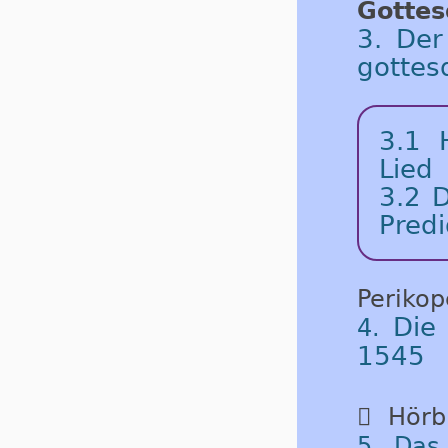
Gottes
3. Der
gottes
3.1
Lied
3.2
D
Predi
Periko
Die
4.
1545

Hörbu
5. Das