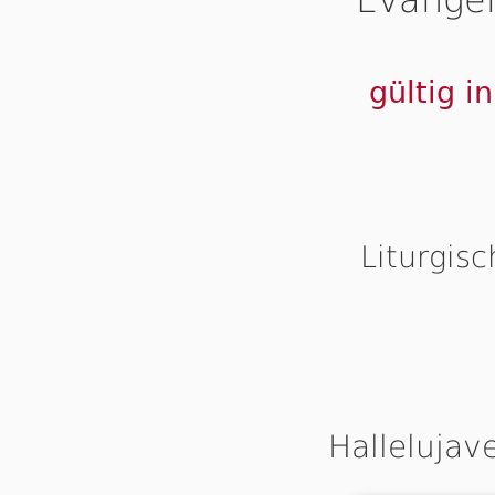
gültig i
Liturgis
Hallelujav