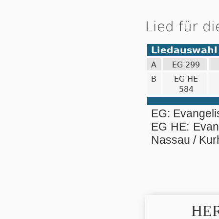
Lied für d
Liedauswahl
A
EG 299
B
EG HE
584
EG: Evangel
EG HE: Evan
Nassau / Ku
HER