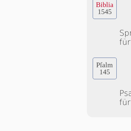
Biblia
1545
Sp
fü
Pſalm
145
Ps
fü