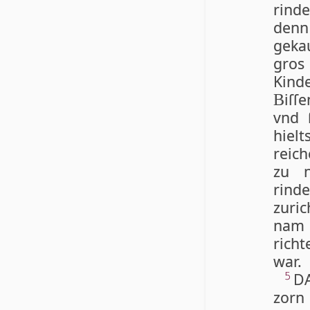
rind
denn 
gekau
gros
Kind
iſſ
B
vnd 
hiel
reic
zu n
rin
zuri
nam 
rich
war.
DA
5
zorn