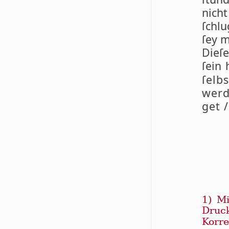
nicht
ſchlu
ſey m
Die­ſ
ſein
ſelbs
wer­d
get /
1) Mi
Druck
Korre