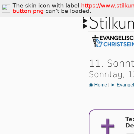
The skin icon with label
https://www.stilku
button.png
can't be loaded.
11. Sonnt
Sonntag, 1
◉ Home
|
► Evangeli
Te
De