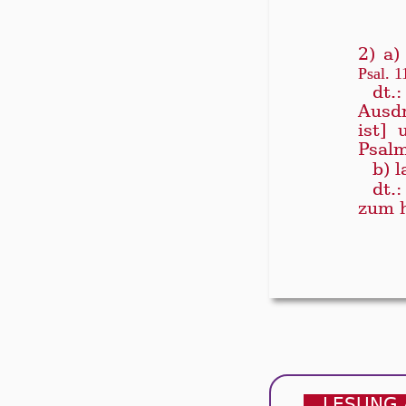
2) a)
Psal. 1
dt.
Ausd
ist]
Psalm
b) l
dt.
zum h
LESUNG 