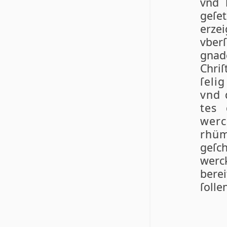
vnd 
geſet
erzei
vber
gnad
Chri­ſ
ſe­l
vnd d
tes 
werc
rhüm
geſch
werc
berei
ſolle