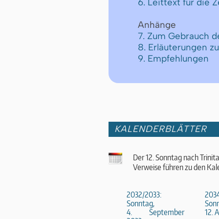
6. Leittext für die Z
Anhänge
7. Zum Gebrauch d
8. Erläuterungen z
9. Empfehlungen
KALENDERBLÄTTER
Der 12. Sonntag nach Trinit
Verweise führen zu den Kal
2032/2033:
2034
Sonntag,
Sonn
4. September
12. 