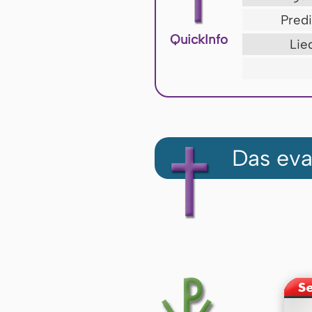
Predi
QuickInfo
Lie
Das eva