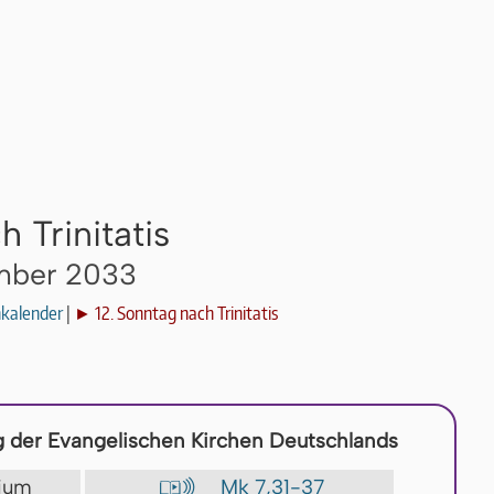
 Trinitatis
ember 2033
nkalender
|
► 12. Sonntag nach Trinitatis
 der Evangelischen Kirchen Deutschlands
lium
Mk 7,31-37
