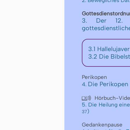
2. Bewegliches Da
Gottesdienstordnu
3. Der 12. S
gottesdienstlic
3.1
Hallelujave
3.2
Die Bibels
Perikopen
Die Perikopen 
4.
Hörbuch-Vid

5. Die Heilung ei
)
37
Gedankenpause