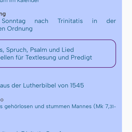
tum im Kalender
ng
onntag nach Trinitatis in der
hen Ordnung
rs, Spruch, Psalm und Lied
tellen für Textlesung und Predigt
aus der Lutherbibel von 1545
eo
nes gehörlosen und stummen Mannes (Mk 7,
31-