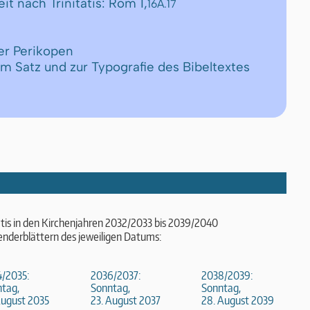
eit nach Trinitatis: Rom 1,
16A.17
er Perikopen
um Satz und zur Typografie des Bibeltextes
atis in den Kirchenjahren 2032/2033 bis 2039/2040
enderblättern des jeweiligen Datums:
/2035:
2036/2037:
2038/2039:
tag,
Sonntag,
Sonntag,
August 2035
23. August 2037
28. August 2039