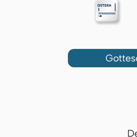
Gottes
De