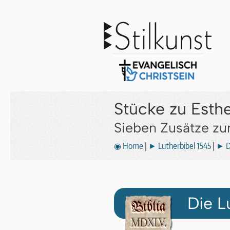
Stücke zu Esth
Sieben Zusätze z
◉ Home
|
► Lutherbibel 1545
|
► D
Die L