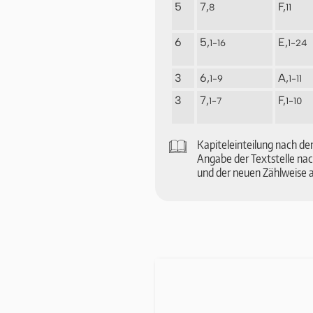
5
7,
F,
8
11
6
5,
E,
1-16
1-24
3
6,
A,
1-9
1-11
3
7,
F,
1-7
1-10
🕮
Ka­pi­tel­ein­tei­lung nach 
An­ga­be der Text­stel­le na
und der neuen Zählweise a