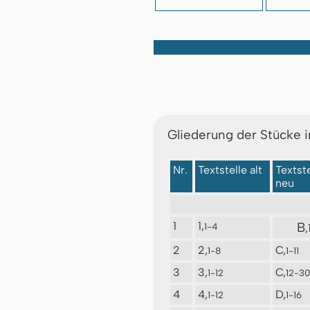
Gliederung der Stücke i
Nr.
Textstelle alt
Textste
neu
1
1,
B
1-4
,
2
2,
C,
1-8
1-11
3
3,
C,
1-12
12-30
4
4,
D,
1-12
1-16