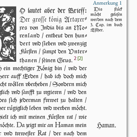
Anmerkung 1
S
O lautet aber der Brieff:
Dis ſtück
möcht geleſen
Der groſ­ſe kö­nig Ar­ta­xer­
wer­den nach dem
3. Cap. im buch
xes von In­dia bis an Mo­
Eſther.
ren­land / ent­beut den hun­
dert vnd ſie­ben vnd zwen­zig
Für­ſten / ſampt den Vn­ter­
2
[2]
tha­nen / ſei­nen Grus.
h ein mech­ti­ger König bin / vnd der
 Herr auff Erden / hab ich doch mich
cht wöl­len vberheben / Son­dern mich
glich vnd ſanfft zu regieren / vnd den
 des ſich jederman frewet zu hal­ten /
cher rügiglich leben vnd werben möcht.
lt ich mit mei­nen Für­ſten rat / wie
D
H
Haman.
 möchte.
a zeigt mir an
aman mein
R
ter vnd treweſter
at / der nach dem