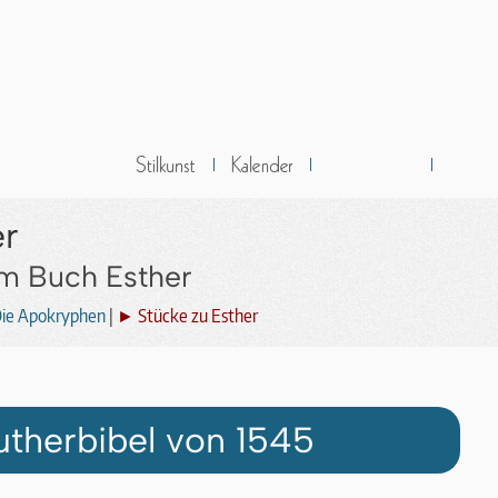
er
um Buch Esther
ie Apokryphen
|
► Stücke zu Esther
utherbibel von 1545