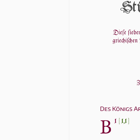
Stü
Dieſe ſieb
griechiſche
Z
Des Königs A
B
1
[1,1]