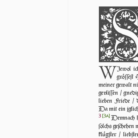
W
Iewol ic
gröſſeſt
meiner gewalt ni
gevliſſen / gnedi
lie­ben Friede /
Da mit ein jg­li­
3
[3a]
Demnach hie
ſolchs ge­ſche­hen
klügſter / liebſ