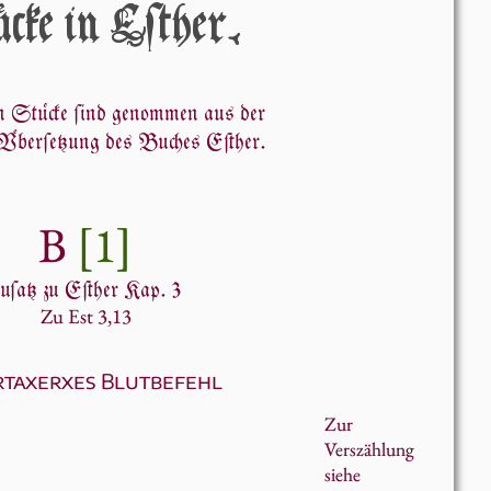
cke in Eſther.
en Stücke ſind genommen aus der
n Überſetzung des Buches Eſther.
B
[1]
uſatz zu Eſther Kap. 3
Zu Est 3,13
rtaxerxes Blutbefehl
Zur
Verszählung
siehe