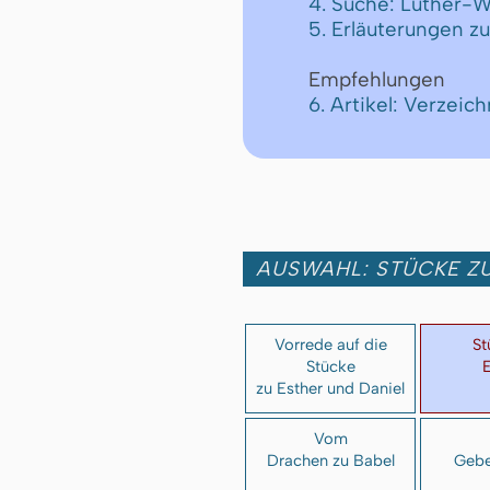
4. Suche: Luther-W
5. Erläuterungen z
Empfehlungen
6. Artikel: Verzei
AUSWAHL: STÜCKE ZU
Vorrede auf die
St
Stücke
E
zu Esther und Daniel
Vom
Drachen zu Babel
Gebe