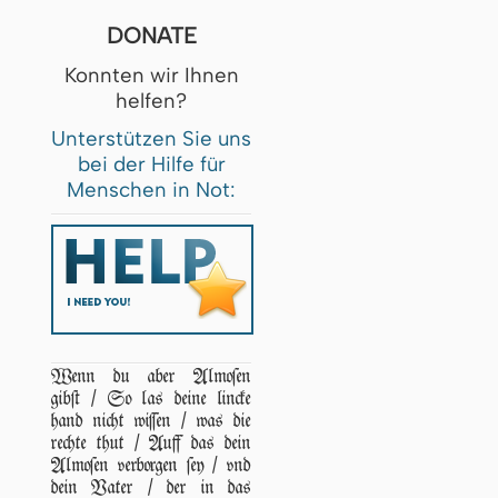
DONATE
Konnten wir Ihnen
helfen?
Unterstützen Sie uns
bei der Hilfe für
Menschen in Not:
Wenn du aber Almoſen
gibſt / So las deine lincke
hand nicht wiſſen / was die
rechte thut / Auff das dein
Almoſen verborgen ſey / vnd
dein Vater / der in das