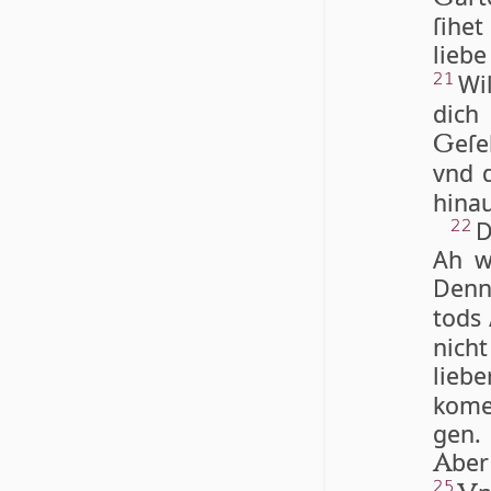
ſi­he
lie­b
Wi
21
dich
eſe
G
vnd 
hinau
D
22
Ah wi
Denn
tods
nich
lie­b
ko­me
gen
ber
A
25