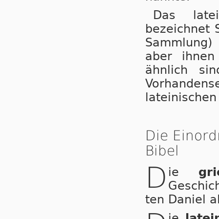
Das late
bezeichnet S
Sammlung) 
aber ihnen
ähnlich si
Vorhandens
lateinischen
Die Einord
Bibel
D
ie
gr
Geschic
ten Daniel a
ie
latei