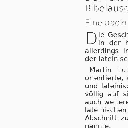
Bibelaus
Eine apokr
D
ie Gesch
in der h
allerdings 
der lateinis
Martin Lu
orientierte,
und lateini
völlig auf 
auch weitere
lateinisch
Abschnitt 
nannte.