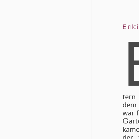
Einle
tern
dem 
war ſ
art
G
ka­me
der 