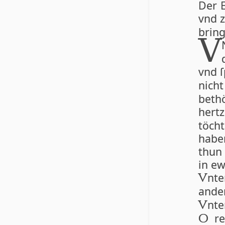
Der E
vnd z
bring
V
vnd ſ
nic
beth
hert
töcht
habe
thun 
in ew
nte
V
an­d
nte
V
re
O