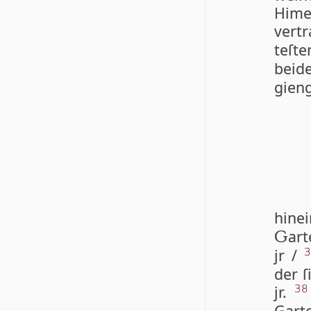
Hi­m
vert
te­ſt
beid
gien­
hine
art
G
jr /
3
der ſ
jr.
38
Garte