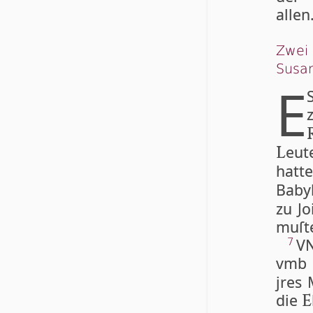
allen
Zwei 
Susa
E
eu­
L
hatte
Baby
zu Jo
mu­ſt
V
7
vmb 
jres
die
E