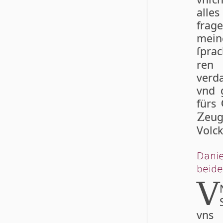
alles
fra­g
mei­
ſprac
ren 
verd
vnd 
fürs
eug
Z
Volck
Danie
bei­d
V
vns 