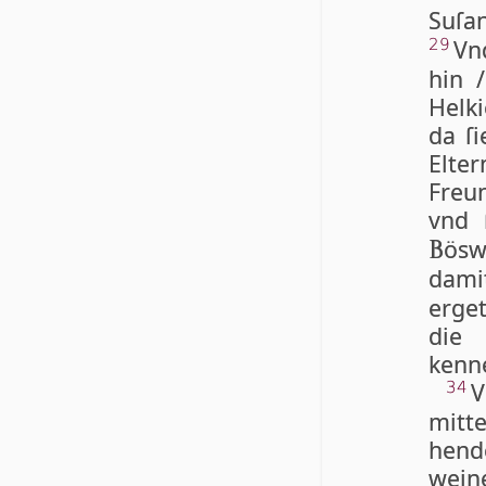
Suſa
Vn
29
hin /
Helki
da ſi
El­te
Freu
vnd 
ösw
B
damit
erget
die 
kenne
V
34
mitte
hen
wein