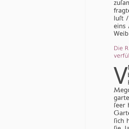
zu­ſ
frag
luſt 
eins 
Weib 
Die R
verfü
V
eg
M
gart
ſeer 
art
G
ſich 
ſie l