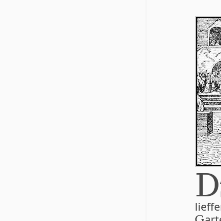
D
lief­
art
G