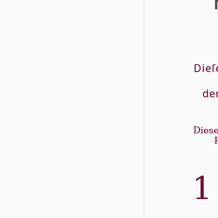
Dieſ
de
Diese
1