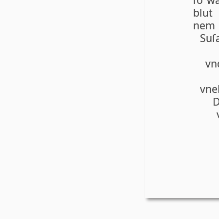
blut 
nem
Suſ
vn
vne
D