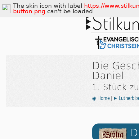
The skin icon with label
https://www.stilku
button.png
can't be loaded.
Die Gesc
Daniel
1. Stück z
◉ Home
|
► Lutherbibe
D