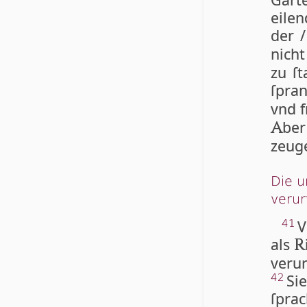
eilen
der 
nicht
zu ſt
ſpra
vnd 
ber
A
zeuge
Die u
verurt
V
41
als
R
veru
Si
42
ſpra