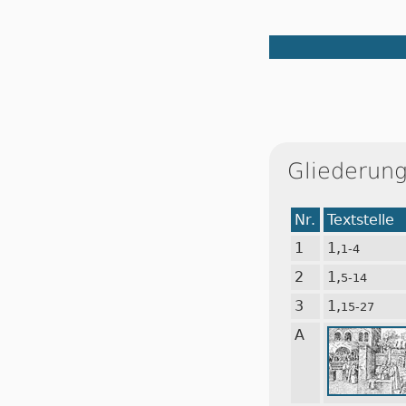
Gliederun
Nr.
Textstelle
1
1,
1-4
2
1,
5-14
3
1,
15-27
A