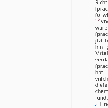
Rich
ſprac
ſo wi
Vn
52
ware
ſpra
jtzt 
hin 
rte
V
verd
ſpra
hat
vnſc
die­ſ
ch
fund
i
L
a