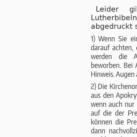
Leider g
Lutherbibel
abgedruckt s
1) Wenn Sie ei
darauf achten, 
wer­den die 
beworben. Bei 
Hinweis. Augen 
2) Die Kircheno
aus den Apokryp
wenn auch nur a
auf die der Pr
können die Pred
dann nachvollz