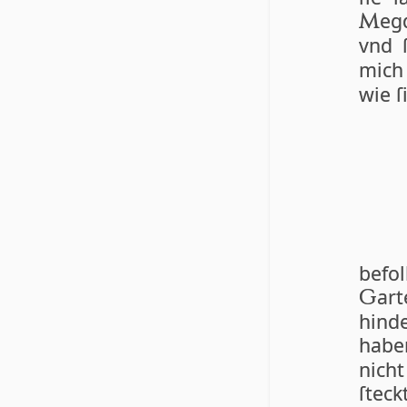
eg
M
vnd 
mich
wie ſ
be­f
ar
G
hinde
habe
nicht
ſteckt