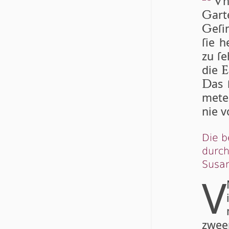
n
V
art
G
eſi
G
ſie 
zu ſe
die
E
as 
D
me­t
nie v
Die b
durch
Susa
V
zwe