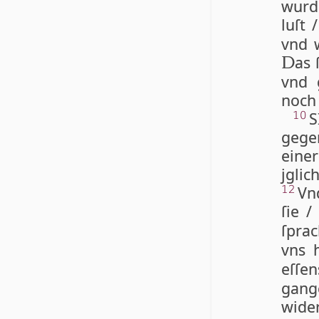
wurd
luſt 
vnd w
as 
D
vnd 
noch ſ
S
10
gege
eine
jg­li
Vn
12
ſie /
ſpra
vns 
eſſen
gan­g
wi­de