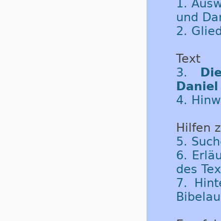
1. Ausw
und Dan
2. Glie
Text
3.
Di
Daniel
4. Hinw
Hilfen 
5. Such
6. Erlä
des Tex
7. Hint
Bibela