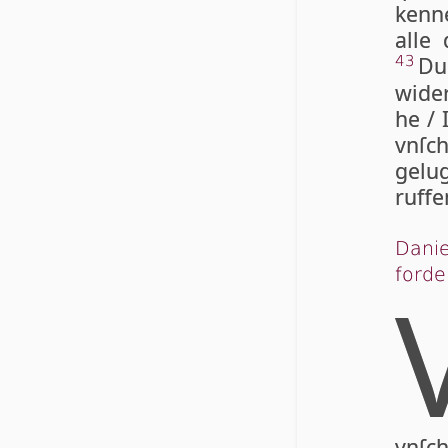
kenne
alle 
Du 
43
wi­d
he / 
vnſch
gelu
ruffe
Danie
forde
vnſc