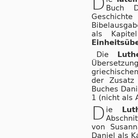
D
Buch D
Geschicht
Bibelausgabe
als Kapit
Einheitsüb
Die
Luth
Übersetzun
griechischen
der Zusatz
Buches Danie
1 (nicht als
D
ie
Lut
Abschni
von Susann
Daniel als K