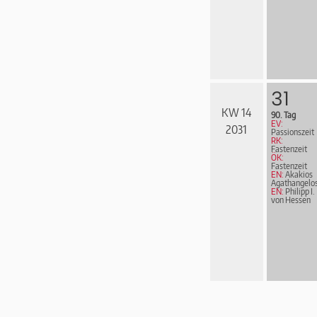
31
KW 14
90. Tag
EV:
2031
Passionszeit
RK:
Fastenzeit
ÖK:
Fastenzeit
EN:
Akakios
Agathangelo
EN:
Philipp I.
von Hessen