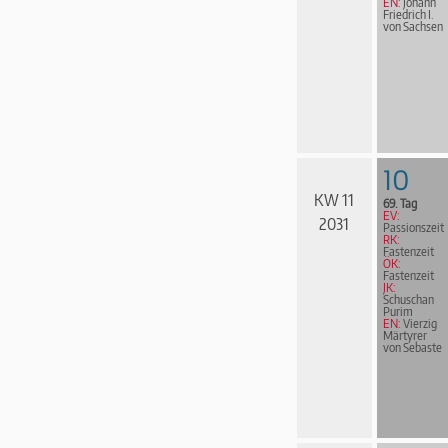
EN:
Johann
Friedrich I.
von Sachsen
10
KW 11
69. Tag
EV:
2031
Passionszeit
RK:
Fastenzeit
ÖK:
Fastenzeit
JK:
Schuschan
Purim
EN:
Vierzig
Märtyrer
von Sebaste