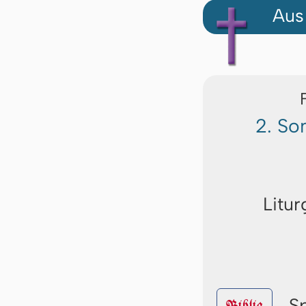
Aus
2. So
Litur
S