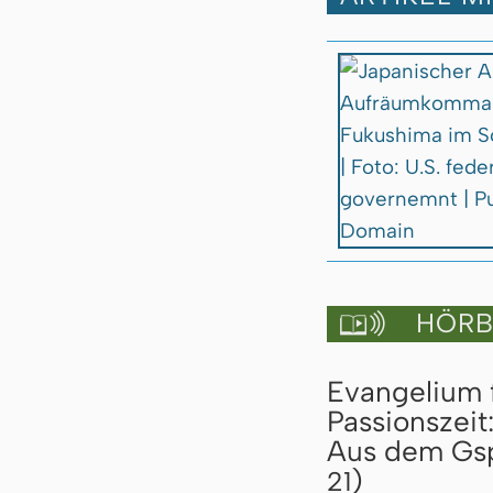
HÖRBU

Evangelium 
Passionszeit
Aus dem Gspr
)
21