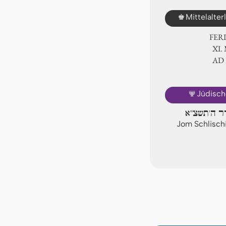
♚
Mittelalte
FER
Ⅺ.
AD
🕎
Jüdisch
דר ה'תשצ"א
Jom Schlischi