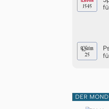
Biblia
1545
f
P
Pſalm
25
f
DER MOND 