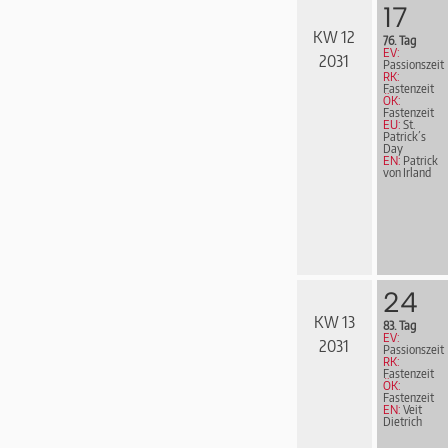
17
KW 12
76. Tag
EV:
2031
Passionszeit
RK:
Fastenzeit
ÖK:
Fastenzeit
EU:
St.
Patrick´s
Day
EN:
Patrick
von Irland
24
KW 13
83. Tag
EV:
2031
Passionszeit
RK:
Fastenzeit
ÖK:
Fastenzeit
EN:
Veit
Dietrich