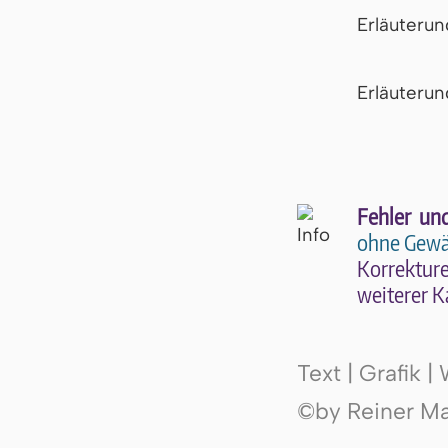
Erläuteru
Er­läu­te­r
Fehler un
ohne Gewä
Kor­rek­tu­r
wei­te­rer K
Text | Grafik 
©by Reiner Mak