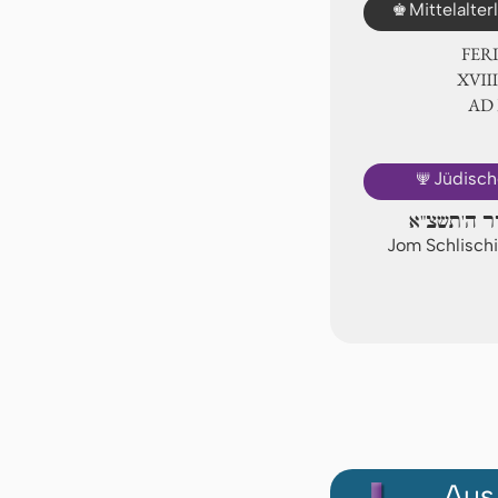
♚
Mittelalte
FER
ⅩⅧ.
AD
🕎
Jüdisch
דר ה'תשצ"א
Jom Schlischi
Aus