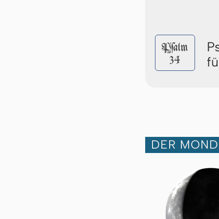
P
Pſalm
34
f
DER MOND 