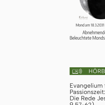
Mond am 18.3.2031
Abnehmend
Beleuchtete Monds
HÖRBU

Evangelium 
Passionszeit
Die Rede Jes
9,
)
57-62