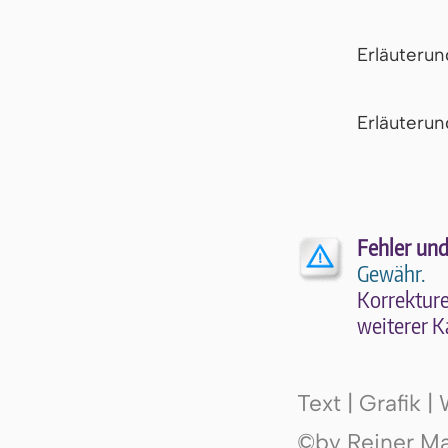
Erläuteru
Er­läu­te­r
Fehler und
Gewähr.
Kor­rek­tu­r
wei­te­rer K
Text | Grafik 
©by Reiner Mak