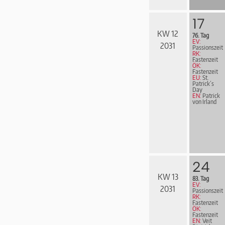
17
KW 12
76. Tag
EV:
2031
Passionszeit
RK:
Fastenzeit
ÖK:
Fastenzeit
EU:
St.
Patrick´s
Day
EN:
Patrick
von Irland
24
KW 13
83. Tag
EV:
2031
Passionszeit
RK:
Fastenzeit
ÖK:
Fastenzeit
EN:
Veit