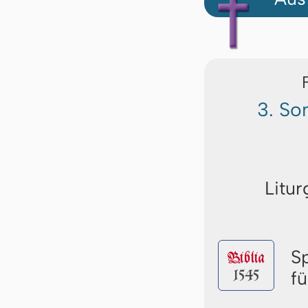
3. So
Litur
S
Biblia
1545
f