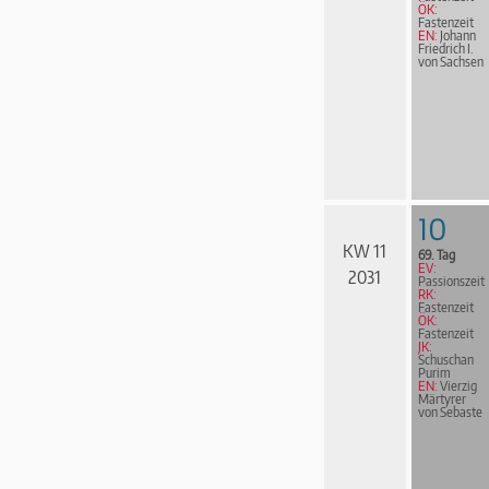
ÖK:
Fastenzeit
EN:
Johann
Friedrich I.
von Sachsen
10
KW 11
69. Tag
EV:
2031
Passionszeit
RK:
Fastenzeit
ÖK:
Fastenzeit
JK:
Schuschan
Purim
EN:
Vierzig
Märtyrer
von Sebaste