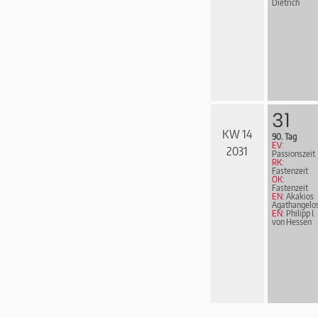
Dietrich
31
KW 14
90. Tag
EV:
2031
Passionszeit
RK:
Fastenzeit
ÖK:
Fastenzeit
EN:
Akakios
Agathangelo
EN:
Philipp I.
von Hessen