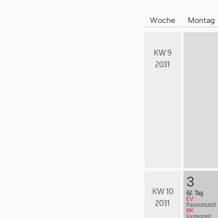
Woche
Montag
KW 9
2031
3
KW 10
62. Tag
EV:
2031
Passionszeit
RK:
Fastenzeit