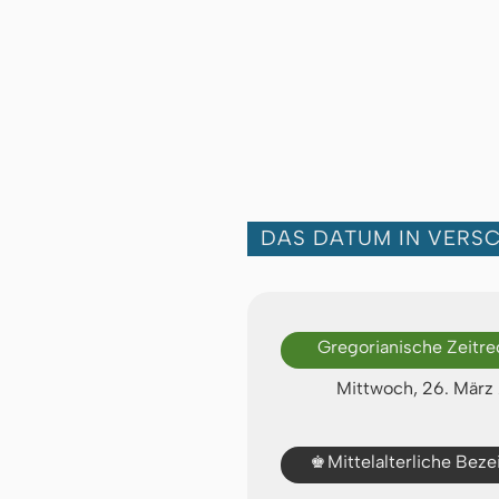
DAS DATUM IN VERS
Gregorianische Zeitr
Mittwoch, 26. März
♚
Mittelalterliche Bez