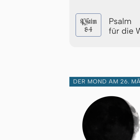
Psalm
Pſalm
84
für die
DER MOND AM 26. MÄ