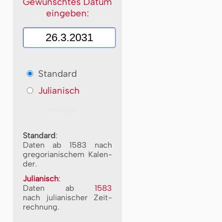
Gewünschtes Datum
eingeben:
Standard
Julianisch
Standard
:
Daten ab 1583 nach
gre­go­ri­a­ni­schem Ka­len­
der.
Julianisch
:
Daten ab
1583
nach ju­li­a­ni­scher Zeit­
rech­nung.