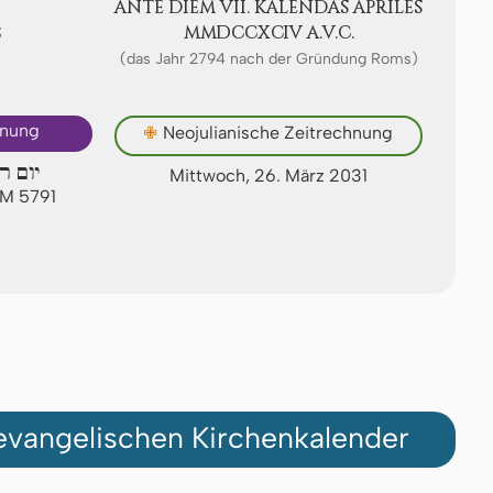
ANTE DIEM VII. KA­LEN­DAS APRI­LES
S
ⅯⅯⅮⅭⅭⅩⅭⅠⅤ A.V.C.
(das Jahr 2794 nach der Gründung Roms)
hnung
✙
Neojulianische Zeitrechnung
יום ר
Mittwoch, 26. März 2031
AM 5791
vangelischen Kirchenkalender