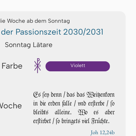
die Woche ab dem Sonntag
 der Passionszeit 2030/2031
Sonntag Lätare
 Farbe
Violett
Es ſey denn / das das Weitzenkorn
in die erden falle / vnd erſterbe / ſo
 Woche
bleibts alleine. Wo es aber
erſtirbet / ſo bringets viel Früchte.
Joh 12,24b