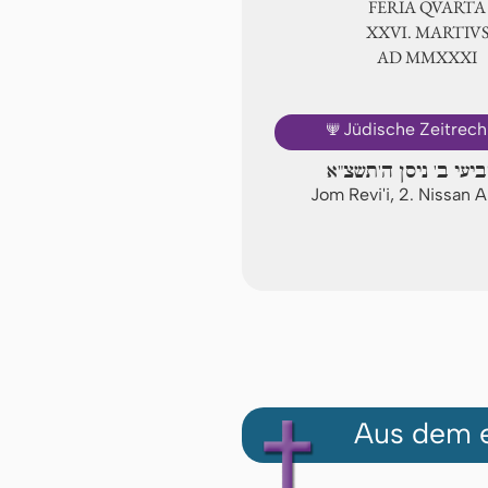
FERIA QUARTA
ⅩⅩⅥ. MARTIV
AD ⅯⅯⅩⅩⅪ
🕎
Jüdische Zeitrec
ביעי ב' ניסן ה'תשצ"א
Jom Revi'i, 2. Nissan 
Aus dem e