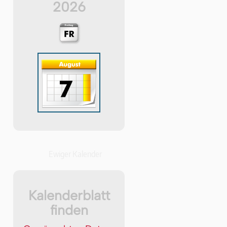
2026
Ewiger Kalender
Kalenderblatt
finden