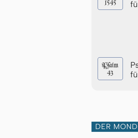
1545
f
P
Pſalm
43
f
DER MOND 