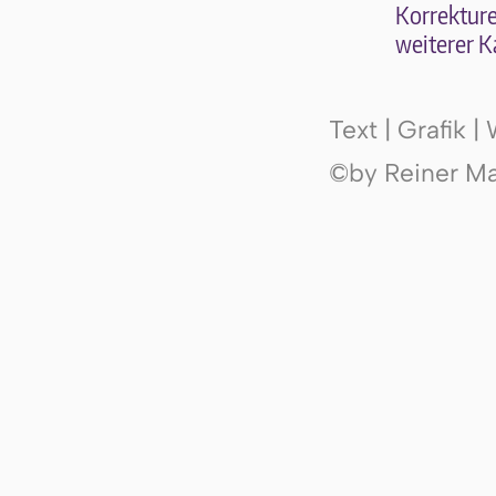
Kor­rek­tu­r
wei­te­rer K
Text | Grafik 
©by Reiner Mak