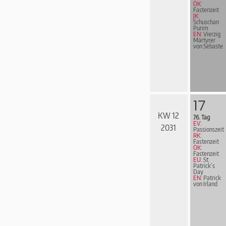
ÖK:
Fastenzeit
JK:
Schuschan
Purim
EN:
Vierzig
Märtyrer
von Sebaste
17
KW 12
76. Tag
EV:
2031
Passionszeit
RK:
Fastenzeit
ÖK:
Fastenzeit
EU:
St.
Patrick´s
Day
EN:
Patrick
von Irland