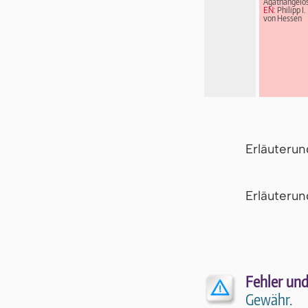
Agathangelo
EN:
Philipp I.
von Hessen
Erläuteru
Er­läu­te­r
Fehler und
Gewähr.