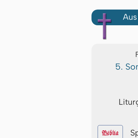
Aus
5. So
Litur
S
Biblia