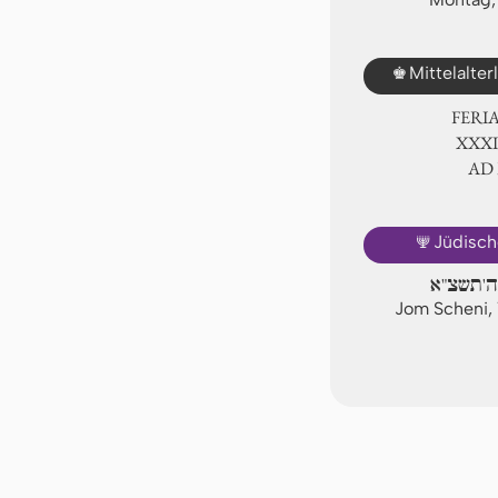
♚
Mittelalte
FERI
ⅩⅩⅪ.
AD
🕎
Jüdisch
 ה'תשצ"א
Jom Scheni, 