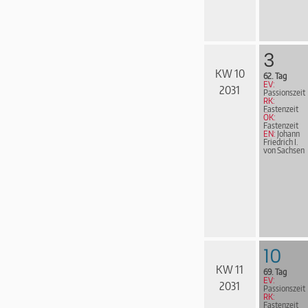
3
KW 10
62. Tag
EV:
2031
Passionszeit
RK:
Fastenzeit
ÖK:
Fastenzeit
EN:
Johann
Friedrich I.
von Sachsen
10
KW 11
69. Tag
EV:
2031
Passionszeit
RK:
Fastenzeit