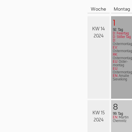
Woche
Montag
1
KW 14
92. Tag
D: Feiertag
2024
D: Stiller Tag
D:
Ostermontag
EV:
Ostermontag
RK:
Ostermontag
EU:
Oster­
mon­tag
EU:
Ostermontag
EN:
Amalie
Sieveking
8
KW 15
99. Tag
EN:
Martin
2024
Chemnitz