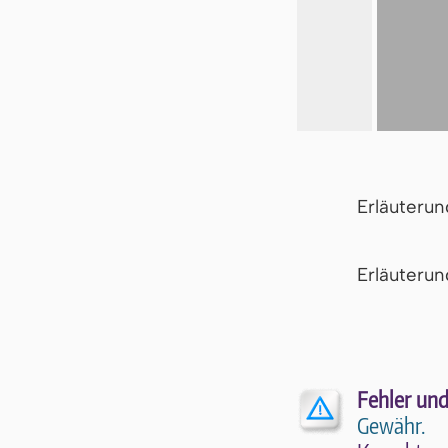
Erläuteru
Er­läu­te­r
Fehler und
Gewähr.