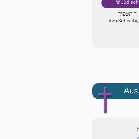
🕎
Jüdisch
ן ה'תשפ"ד
Jom Schischi,
Aus