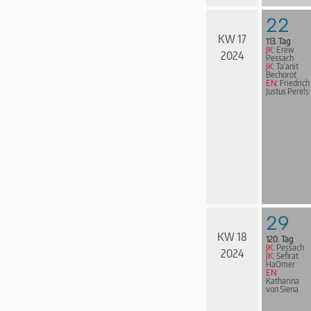
22
KW 17
113. Tag
JK:
Erew
2024
Pessach
JK:
Ta'anit
Bechorot
EN:
Friedrich
Justus Perels
29
KW 18
120. Tag
JK:
Pessach
2024
JK:
Sefirat
HaOmer
EN:
Katharina
von Siena