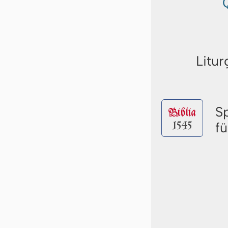
Litur
S
Biblia
1545
f