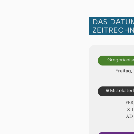
DAS DATUM
ZEITRECH
Gregorianis
Freitag,
♚
Mittelalte
FER
Ⅻ.
AD