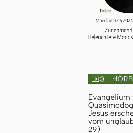
Mond am 12.4.2024
Zunehmend
Beleuchtete Monds
HÖRBU

Evangelium 
Quasimodoge
Jesus ersch
vom ungläub
)
29