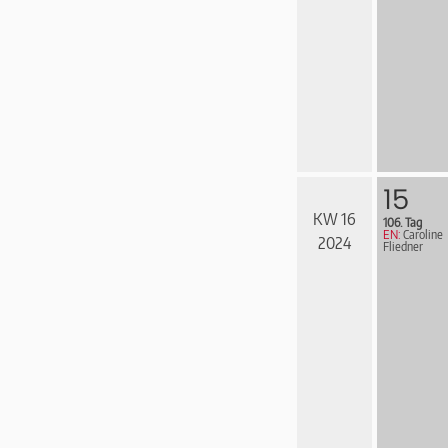
15
KW 16
106. Tag
EN:
Caroline
2024
Fliedner