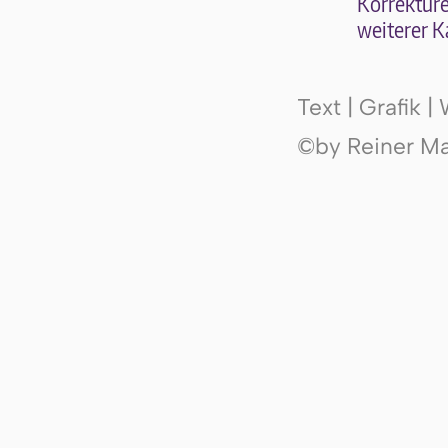
Kor­rek­tu­r
wei­te­rer K
Text | Grafik 
©by Reiner Mak