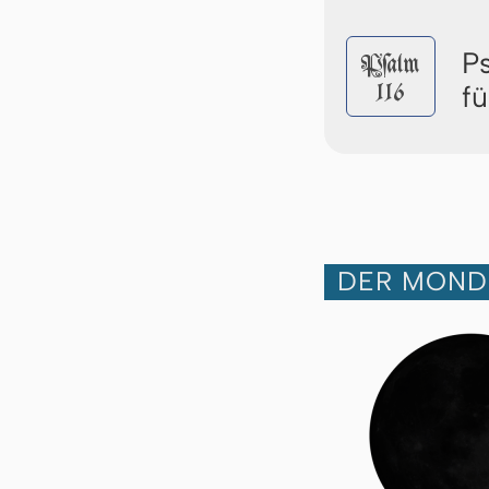
P
Pſalm
116
f
DER MOND 