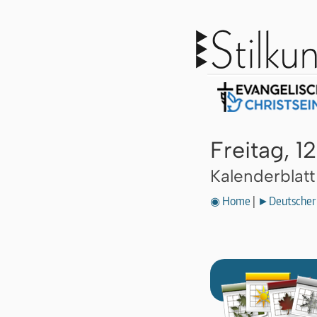
Freitag, 1
Kalenderblat
◉ Home
|
►Deutscher 