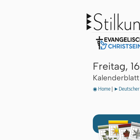
Freitag, 1
Kalenderblat
◉ Home
|
►Deutscher 