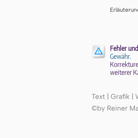
Er­läu­te­r
Fehler und
Gewähr.
Kor­rek­tu­r
wei­te­rer K
Text | Grafik 
©by Reiner Mak