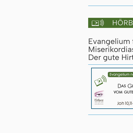
HÖRBU

Evangelium 
Miserikordia
Der gute Hirt