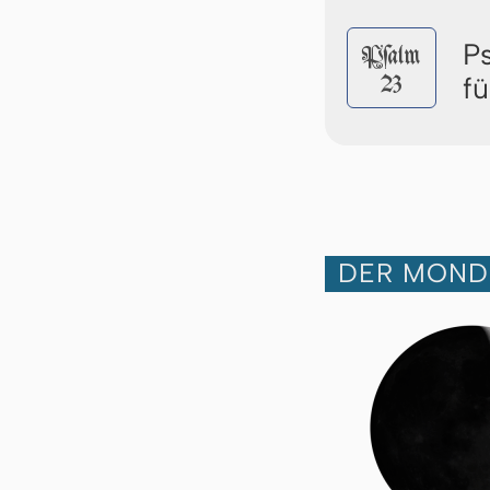
P
Pſalm
23
f
DER MOND 