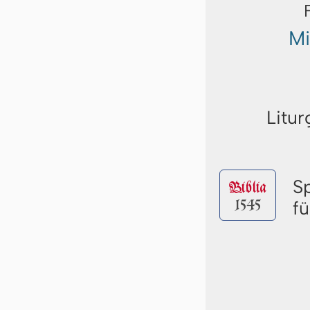
Mi
Litur
S
Biblia
1545
f