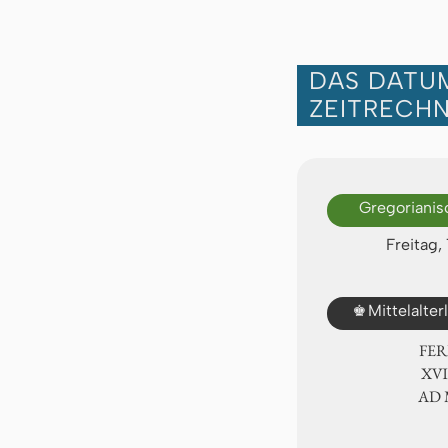
DAS DATUM
ZEITRECH
Gregorianis
Freitag,
♚
Mittelalte
FER
ⅩⅥ.
AD