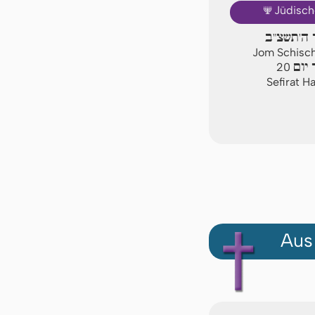
🕎
Jüdisch
יום שישי 
Jom Schischi
ספי
20
Sefirat H
Aus