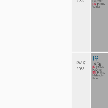
2032
HaOmer
EN:
Petrus
Valdes
19
KW 17
110. Tag
JK:
Sefirat
2032
HaOmer
EN:
Philipp
Melanch­
thon