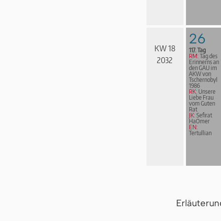
26
KW 18
117. Tag
RM:
Tag des
2032
Erinnerns an
den GAU im
AKW von
Tschernobyl
1986
RK:
Unsere
Liebe Frau
vom Guten
Rat
JK:
Sefirat
HaOmer
EN:
Tertullian
Erläuteru