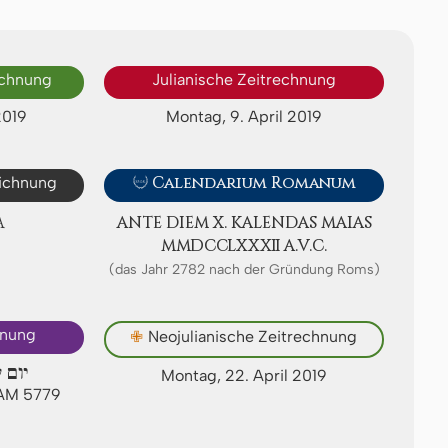
echnung
Julianische Zeitrechnung
2019
Montag, 9. April 2019
eichnung

Calendarium Romanum
A
ANTE DIEM X. KA­LEN­DAS MAIAS
ⅯⅯⅮⅭⅭⅬⅩⅩⅫ A.V.C.
(das Jahr 2782 nach der Gründung Roms)
hnung
✙
Neojulianische Zeitrechnung
יום 
Montag, 22. April 2019
 AM 5779
3