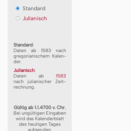
Standard
Julianisch
Standard
:
Daten ab 1583 nach
gre­go­ri­a­ni­schem Ka­len­
der.
Julianisch
:
Daten ab
1583
nach ju­li­a­ni­scher Zeit­
rech­nung.
Gültig ab 1.1.4700 v. Chr.
Bei ungültigen Eingaben
wird das Kalenderblatt
des heutigen Tages
aufgerufen.