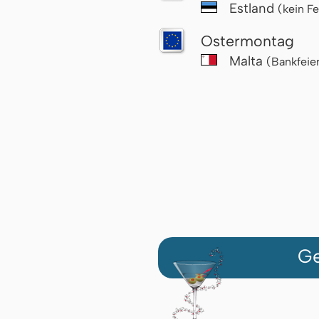
Estland
(kein Fe
Ostermontag
Malta
(Bankfeie
Ge