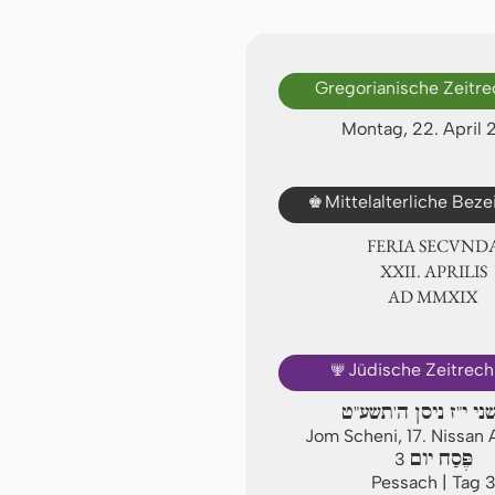
Gregorianische Zeitr
Montag, 22. April 
♚
Mittelalterliche Bez
FERIA SECUND
ⅩⅫ. APRILIS
AD ⅯⅯⅩⅨ
🕎
Jüdische Zeitrec
שני י"ז ניסן ה'תשע"ט
Jom Scheni, 17. Nissan
פֶּסַח יום
3
Pessach | Tag 