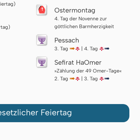
iertag)
Ostermontag
4. Tag der Novenne zur
göttlichen Barmherzigkeit
rtag)
Pessach
3. Tag
↦
🌇
| 4. Tag
🌇
↦
Sefirat HaOmer
»Zählung der 49 Omer-Tage«
2. Tag
↦
🌇
| 3. Tag
🌇
↦
setzlicher Feiertag