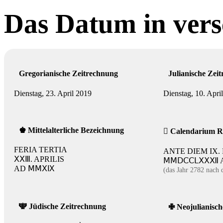
Das Datum in vers
Gregorianische Zeitrechnung
Julianische Zei
Dienstag, 23. April 2019
Dienstag, 10. Apri
♚
Mittelalterliche Bezeichnung

Calendarium 
FERIA TERTIA
ANTE DIEM IX.
ⅩⅩⅢ. APRILIS
ⅯⅯⅮⅭⅭⅬⅩⅩⅫ A.
AD ⅯⅯⅩⅨ
(das Jahr 2782 nach
🕎
Jüdische Zeitrechnung
✙
Neojulianisch