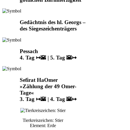
Gedächtnis des hl. Georgs –
des Siegeszeichenträgers
Pessach
4. Tag
↦
🌇
| 5. Tag
🌇
↦
Sefirat HaOmer
»Zählung der 49 Omer-
Tage«
3. Tag
↦
🌇
| 4. Tag
🌇
↦
Tierkreiszeichen: Stier
Element: Erde