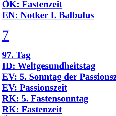
ÖK:
Fastenzeit
EN:
Notker I. Balbulus
7
97. Tag
ID:
Welt­ge­sund­heits­tag
EV:
5. Sonntag der Passionsz
EV:
Passionszeit
RK:
5. Fas­ten­sonn­tag
RK:
Fastenzeit