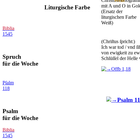
Weiß
Liturgische Farbe
Biblia
1545
(Chriſtus ſpricht:)
Ich war tod / vnd ſi
von ewigkeit zu ewi
Spruch
Schlüſ­ſel der Helle
für die Woche
Offb 1,18
Pſalm
118
Psalm 11
Psalm
für die Woche
Biblia
1545