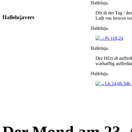
Halleluja.
DIs iſt der Tag / d
Hallelujavers
Laſſt vns frewen vnd
Halleluja.
Ps 118,24
Halleluja.
Der HErr iſt auff­er­ſ
warhafftig auff­er­ſta
Halleluja.
Lk 24,6b.3
Der Mond am 23. 