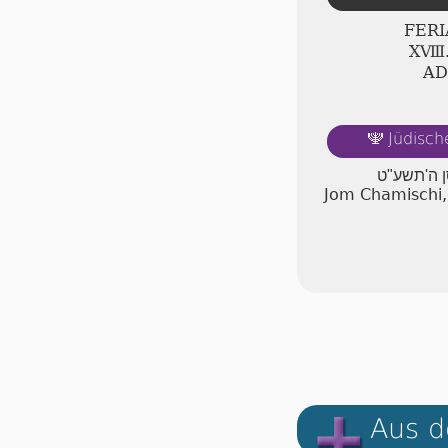
FERI
ⅩⅧ.
AD
Jüdisch
🕎
סן ה'תשע"ט
Jom Chamischi,
Aus d