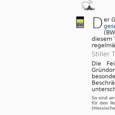
D
er
G
ges
(BW
diesem T
regelmäß
Stiller 
Die Fe
Gründo
beson
Beschrä
untersch
So sind a
für den Re
(Hessische