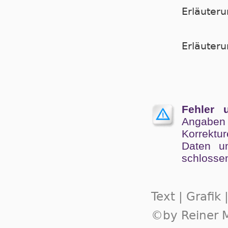
Erläuter
Er­läu­te­
Fehler 
Angaben
Kor­rek­tu
Da­ten un
schlos­se
Text | Grafik
©by Reiner M