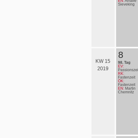
EN:
Amalie
Sieveking
8
KW 15
98. Tag
EV:
2019
Passionszei
RK:
Fastenzeit
ÖK:
Fastenzeit
EN:
Martin
Chemnitz