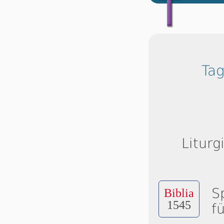
Tag
Liturg
S
Biblia
1545
f