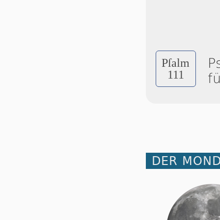
P
Pſalm
111
f
DER MOND 