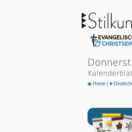
Donnersta
Kalenderbla
◉ Home
|
►Deutsche