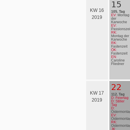
15
KW 16
105. Tag
EV:
Montag
2019
der
Karwoche
EV:
Passionszei
RK:
Montag der
Karwoche
RK:
Fastenzeit
ÖK:
Fastenzeit
EN:
Caroline
Fliedner
22
KW 17
112. Tag
D: Feiertag
2019
D: Stiller
Tag
D:
Ostermonta
EV:
Ostermonta
RK:
Ostermonta
JK: