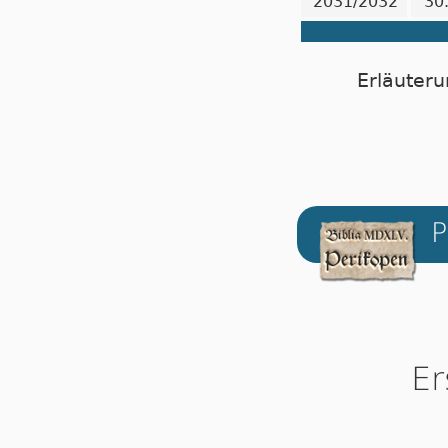
2031/2032
30
Erläuteru
P
Er