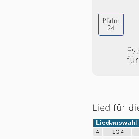
Pſalm
24
Ps
fü
Lied für d
Liedauswahl
A
EG 4