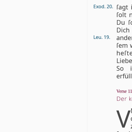
ſagt 
Exod. 20.
ſolt 
Du ſo
Dich
ander
Leu. 19.
ſem w
he­ſ
Liebe
So i
erfül
Verse 11
Der 
V