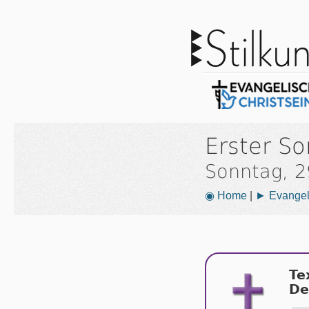
Erster S
Sonntag, 
◉ Home
|
► Evangeli
Te
De