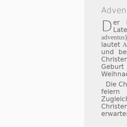
Adven
D
er
Lat
adventus
lautet
A
und bez
Christ
Gebur
Weihnac
Die Ch
feiern
Zuglei
Christ
erwarte