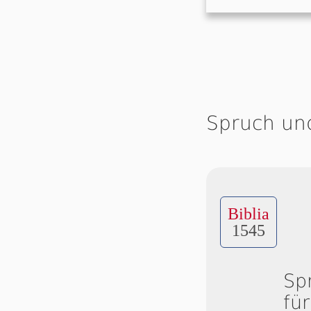
Spruch un
Biblia
1545
Sp
fü