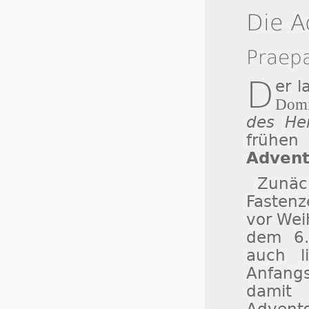
Die A
Praep
D
er 
Domi
des He
frühe
Advent
Zunäc
Fastenz
vor Wei
dem 6.
auch l
Anfang
damit
Advents