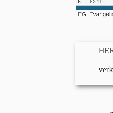
B
EG 11
EG: Evangel
HER
verk