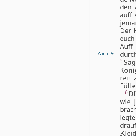
den 
auff 
je­ma
Der H
euch 
Auff 
durch
Zach. 9.
Sa­g
5
Kö­ni
reit 
Fül­l
DI
6
wie j
brach
leg­t
drau
lei
K