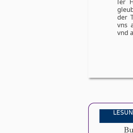
ſer 
gleu
der T
vns 
vnd a
LESUN
Bu