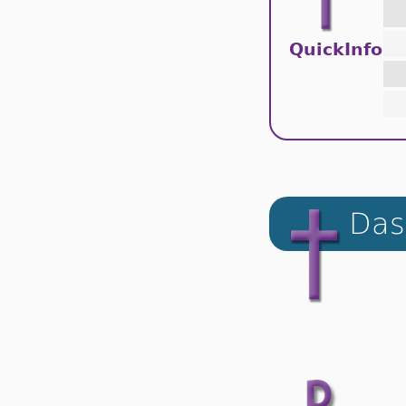
QuickInfo
Das