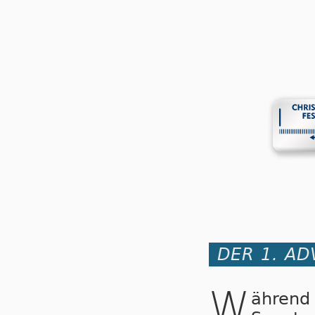
DER 1. AD
W
ährend