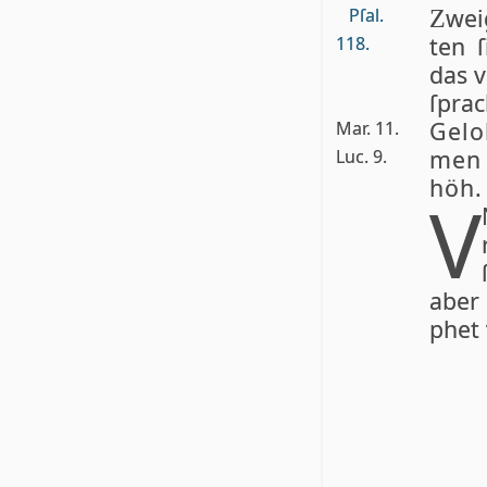
wei
Pſal.
Z
ten 
118.
das v
ſpra
Ge­l
Mar. 11.
men 
Luc. 9.
höh.
V
aber 
phet 