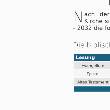
N
ach der
Kirche s
- 2032 die f
Die biblis
Lesung
Evangelium
Epistel
Altes Testament