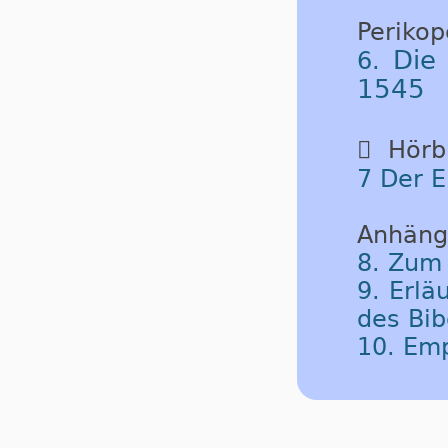
Periko
Die
6.
1545

Hörbu
7 Der E
Anhäng
8. Zum
9. Erlä
des Bib
10. Em