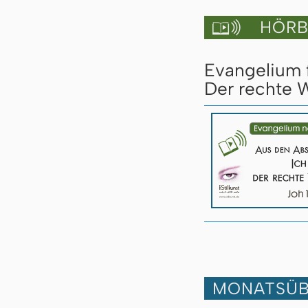
HÖRBU

Evangelium 
Der rechte W
MONATSÜB