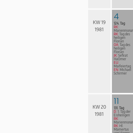
4
KW 19
124. Tag
RK:
1981
Marienmona
RK:
Tag des
heiligen
Florian
OA:
Tag des
heiligen
Florian
JK:
Sefirat
HaOmer
EU:
Maifeiertag
EN:
Michael
Schirmer
11
KW 20
131. Tag
D:
1. Tag der
1981
Eisheiligen
RK:
Marienmona
RK:
Hl.
Mamertus
von Vienne