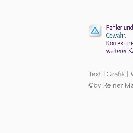
Fehler und
Gewähr.
Kor­rek­tu­r
wei­te­rer K
Text | Grafik 
©by Reiner Mak