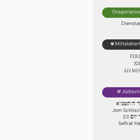
Gregorianis
Dienstag
♚
Mittelalte
FER
Ⅻ.
AD Ⅿ
🕎
Jüdisch
יר ה'תשמ"א
Jom Schlisch
יום
23
Sefirat H