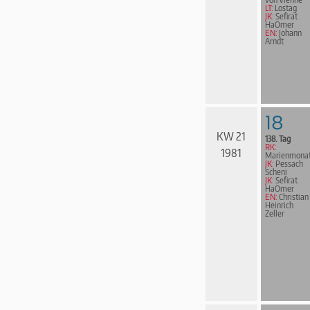
LT:
Lostag
JK:
Sefirat
HaOmer
EN:
Johann
Arndt
18
KW 21
138. Tag
RK:
1981
Marienmona
JK:
Pessach
Scheni
JK:
Sefirat
HaOmer
EN:
Christian
Heinrich
Zeller