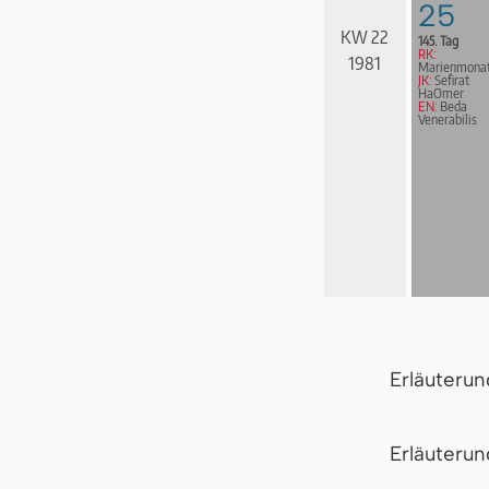
25
KW 22
145. Tag
RK:
1981
Marienmona
JK:
Sefirat
HaOmer
EN:
Beda
Venerabilis
Erläuteru
Er­läu­te­r