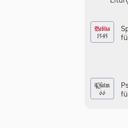
S
Biblia
1545
f
P
Pſalm
66
f