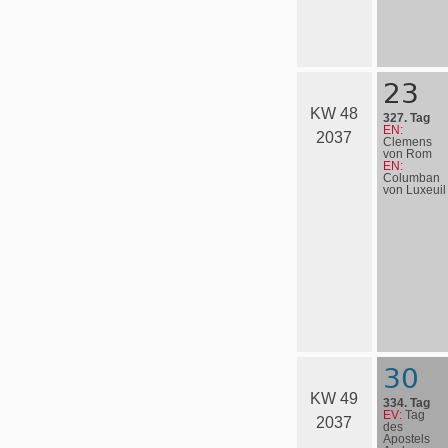
23
KW 48
327. Tag
EN:
2037
Clemens
von Rom
EN:
Columban
von Luxeuil
30
KW 49
334. Tag
EV:
Tag
2037
des
Apostels