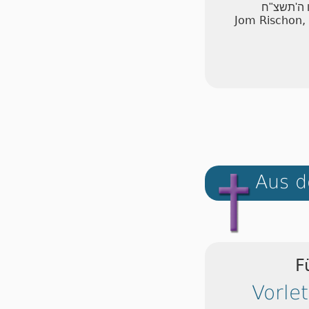
ו ה'תשצ"ח
Jom Rischon,
Aus d
F
Vorle