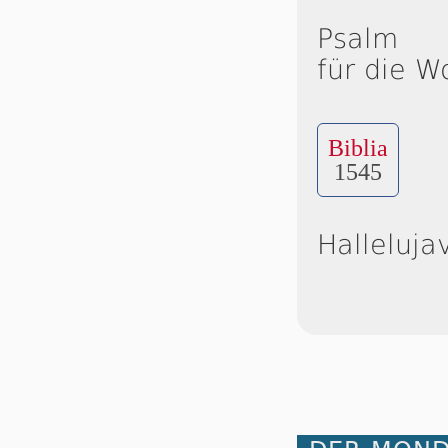
Psalm
für die W
Biblia
1545
Halleluja