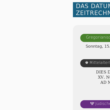
DAS DATU
ZEITRECH
Gregorianis
Sonntag, 1
Mittelalte
♚
DIES 
ⅩⅤ. 
AD 
Jüdisch
🕎