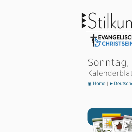
Sonntag,
Kalenderbla
◉ Home
|
►Deutsche