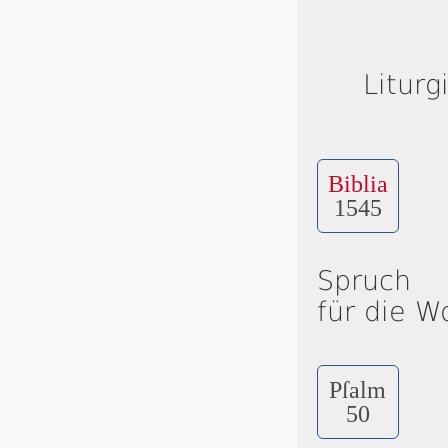
Liturg
Biblia
1545
Spruch
für die W
Pſalm
50