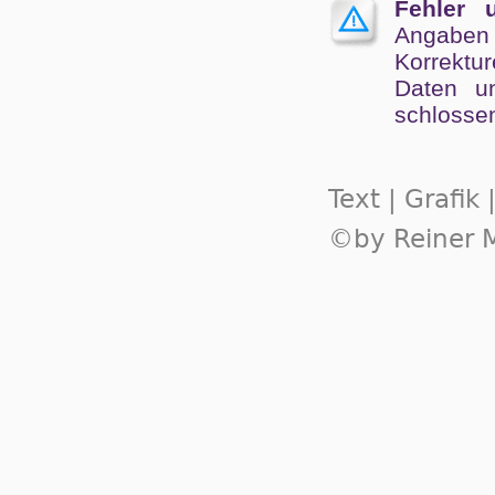
Fehler 
Angaben
Kor­rek­tu
Da­ten un
schlos­se
Text | Grafik
©by Reiner M