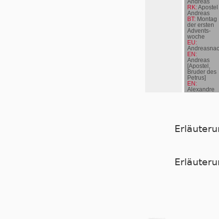
Andreas
RK:
Apostel
Andreas
BT:
Montag
der ersten
Advents­
woche
EU:
Andreasnac
EN:
Andreas
[Apostel,
Bruder des
Petrus]
EN:
Alexandre
Roussel
Erläuter
Er­läu­te­