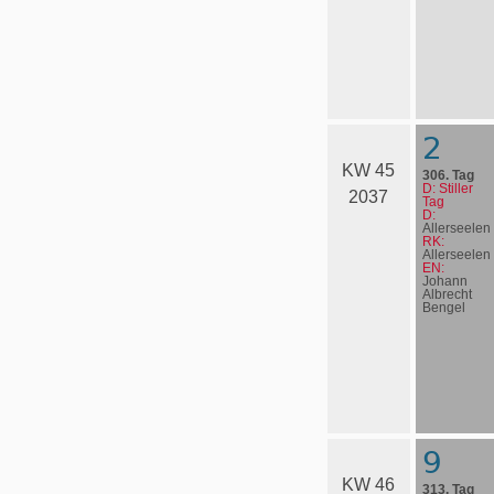
2
KW 45
306. Tag
D: Stiller
2037
Tag
D:
Allerseelen
RK:
Allerseelen
EN:
Johann
Albrecht
Bengel
9
KW 46
313. Tag