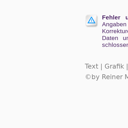
Fehler 
Angaben
Kor­rek­tu
Da­ten un
schlos­se
Text | Grafik
©by Reiner M