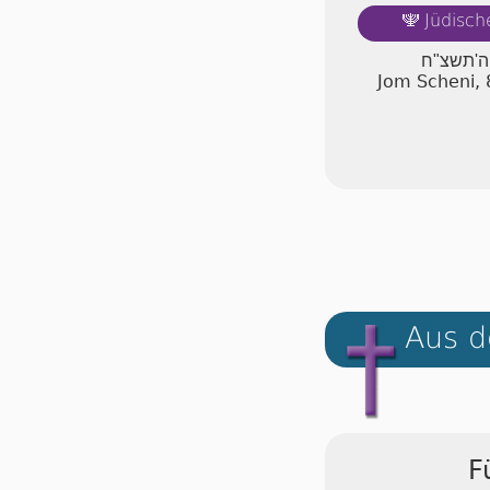
Jüdisch
🕎
 ה'תשצ"ח
Jom Scheni, 
Aus d
F