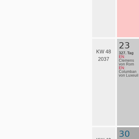
23
KW 48
327. Tag
EN:
2037
Clemens
von Rom
EN:
Columban
von Luxeuil
30