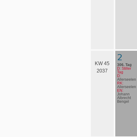
2
KW 45
306. Tag
D: Stiller
2037
Tag
D:
Allerseelen
RK:
Allerseelen
EN:
Johann
Albrecht
Bengel