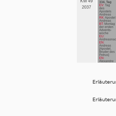
KW 49
334. Tag
EV:
Tag
2037
des
Apostels
Andreas
RK:
Apostel
Andreas
BT:
Montag
der ersten
Advents­
woche
EU:
Andreasnac
EN:
Andreas
[Apostel,
Bruder des
Petrus]
EN:
Alexandre
Roussel
Erläuter
Er­läu­te­