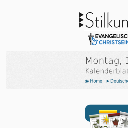
Montag, 
Kalenderbla
◉ Home
|
►Deutsche