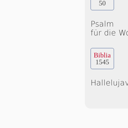
50
Psalm
für die W
Biblia
1545
Halleluja