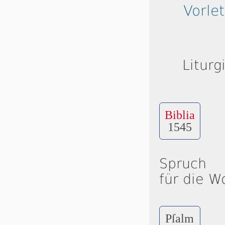
Vorle
Liturg
Biblia
1545
Spruch
für die W
Pſalm