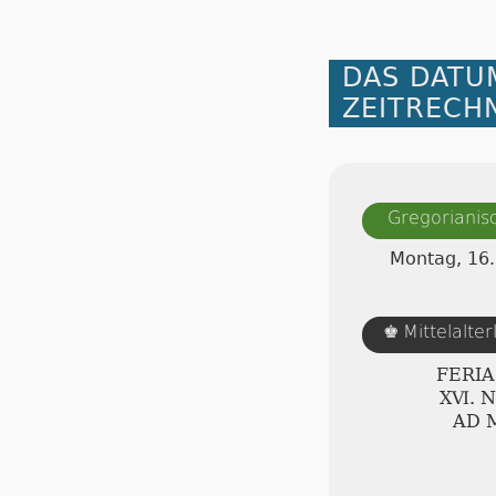
DAS DATU
ZEITRECH
Gregorianis
Montag, 16
Mittelalte
♚
FERI
ⅩⅥ. 
AD 