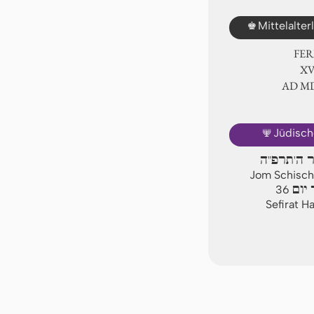
♚
Mittelalte
FER
ⅩⅤ
AD Ⅿ
🕎
Jüdisch
יר ה'תרפ"ה
Jom Schischi
יום
36
Sefirat H