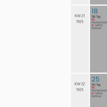
18
KW 21
138. Tag
RK:
1925
Marienmona
JK:
Sefirat
HaOmer
25
KW 22
145. Tag
RK:
1925
Marienmona
JK:
Sefirat
HaOmer