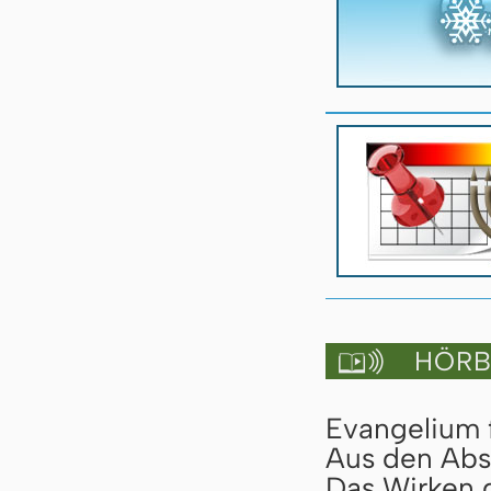
HÖRBU

Evangelium 
Aus den Abs
Das Wirken d