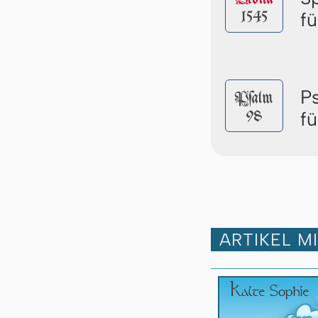
1545
f
P
Pſalm
98
f
ARTIKEL M