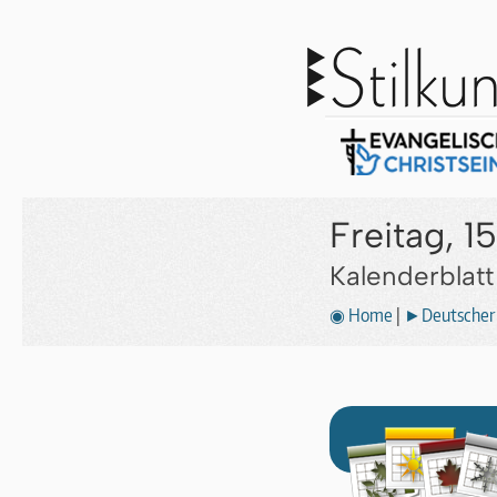
Freitag, 1
Kalenderblat
◉ Home
|
►Deutscher 