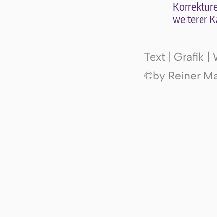
Kor­rek­tu­r
wei­te­rer K
Text | Grafik 
©by Reiner Mak