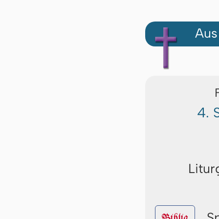
Aus
4. 
Litur
S
Biblia