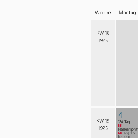
Woche
Montag
KW 18
1925
4
KW 19
124. Tag
RK:
1925
Marienmona
RK:
Tag des
heiligen