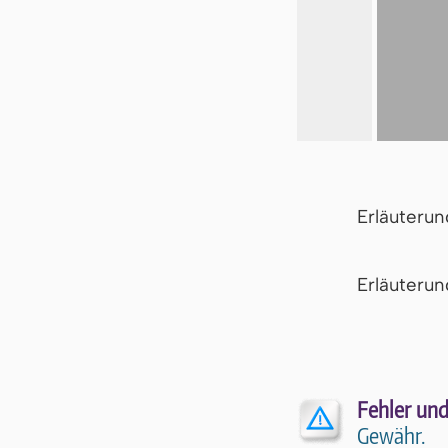
Erläuteru
Er­läu­te­r
Fehler und
Gewähr.