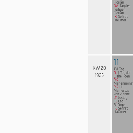
Florian
OA:
Tag des
heiligen
Florian
JK:
Sefirat
HaOmer
11
KW 20
131. Tag
D:
1. Tag der
1925
Eisheiligen
RK:
Marienmona
RK:
Hl.
Mamertus
von Vienne
LT:
Lostag
JK:
Lag
BaOmer
JK:
Sefirat
HaOmer