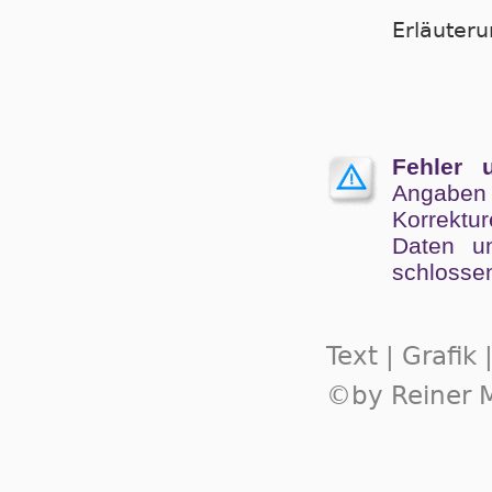
Er­läu­te­
Fehler 
Angaben
Kor­rek­tu
Da­ten un
schlos­se
Text | Grafik
©by Reiner M