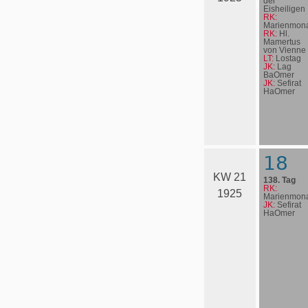
der
Eisheiligen
RK:
Marienmona
RK:
Hl.
Mamertus
von Vienne
LT:
Lostag
JK:
Lag
BaOmer
JK:
Sefirat
HaOmer
18
KW 21
138. Tag
RK:
1925
Marienmona
JK:
Sefirat
HaOmer