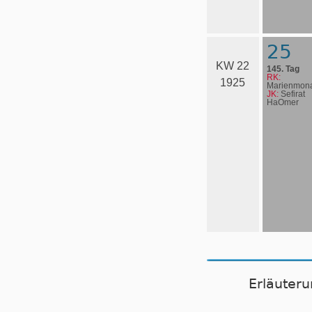
25
KW 22
145. Tag
RK:
1925
Marienmona
JK:
Sefirat
HaOmer
Erläuter