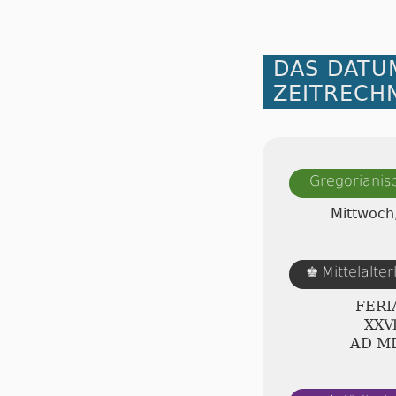
DAS DATU
ZEITRECH
Gregorianis
Mittwoch
Mittelalte
♚
FERI
ⅩⅩⅦ
AD Ⅿ