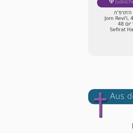
Jüdisch
🕎
ן ה'תרפ"ה
Jom Revi'i,
48
יום
Sefirat H
Aus d