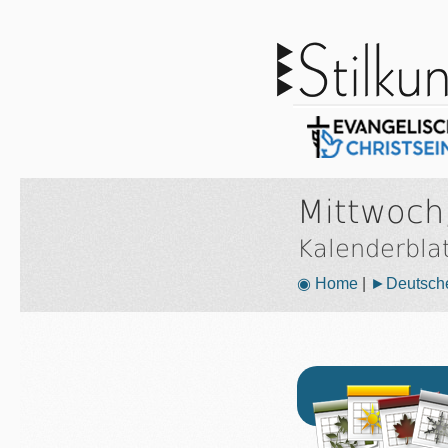
Mittwoch
Kalenderbla
◉ Home
|
►Deutsche