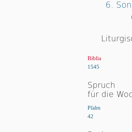
6. So
Liturgi
Biblia
1545
Spruch
für die Wo
Pſalm
42