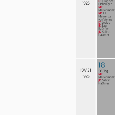
D:
1. Tag der
1925
Eisheiligen
RK:
Marienmona
RK:
Hl.
Mamertus
von Vienne
LT:
Lostag
JK:
Lag
BaOmer
JK:
Sefirat
HaOmer
18
KW 21
138. Tag
RK:
1925
Marienmona
JK:
Sefirat
HaOmer