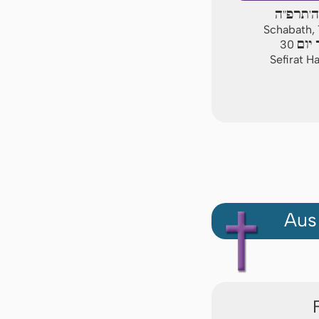
ה'תרפ"ה
Schabath, 
יום
30
Sefirat H
Aus