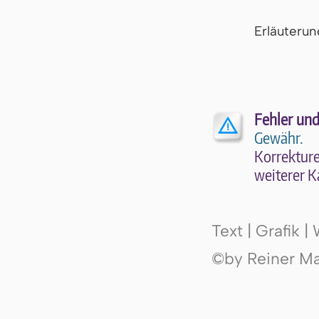
Er­läu­te­r
Fehler und
Gewähr.
Kor­rek­tu­r
wei­te­rer K
Text | Grafik 
©by Reiner Mak