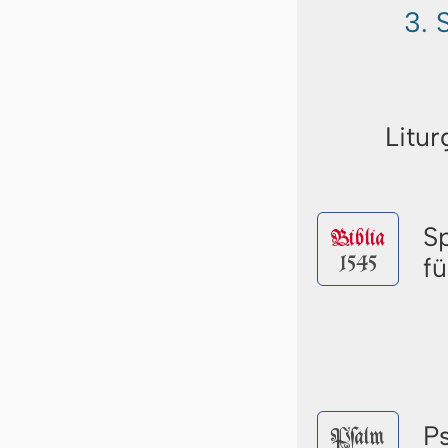
3. 
Litur
S
Biblia
1545
f
P
Pſalm