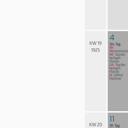
4
KW 19
124. Tag
RK:
1925
Marienmona
RK:
Tag des
heiligen
Florian
OA:
Tag des
heiligen
Florian
JK:
Sefirat
HaOmer
11
KW 20
131. Tag