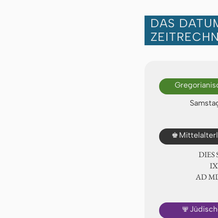
DAS DATUM
ZEITRECH
Gregorianis
Samstag
♚
Mittelalte
DIES
Ⅸ
AD Ⅿ
🕎
Jüdisch