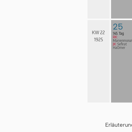
25
KW 22
145. Tag
RK:
1925
Marienmona
JK:
Sefirat
HaOmer
Erläuteru