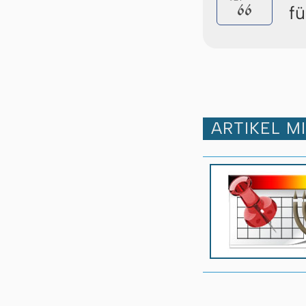
66
f
ARTIKEL M