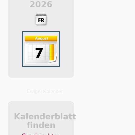
2026
Ewiger Kalender
Kalenderblatt
finden