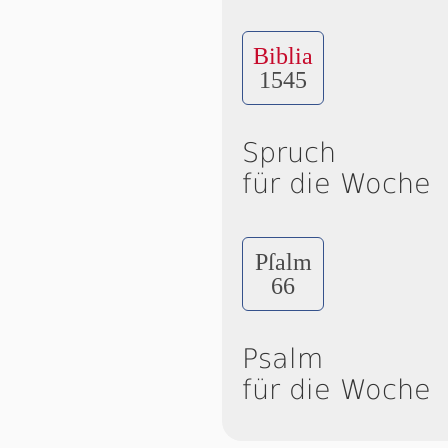
Biblia
1545
Spruch
für die Woche
Pſalm
66
Psalm
für die Woche