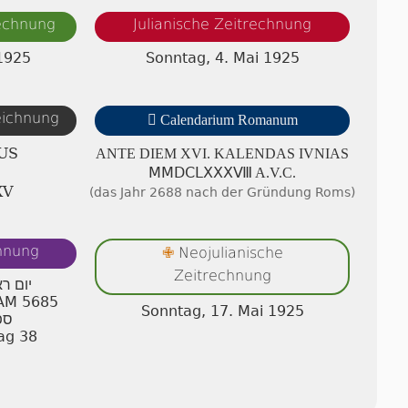
rechnung
Julianische Zeitrechnung
1925
Sonntag, 4. Mai 1925
zeichnung

Calendarium Romanum
US
ANTE DIEM XVI. KA­LEN­DAS IVNIAS
ⅯⅯⅮⅭⅬⅩⅩⅩⅧ A.V.C.
ⅩⅤ
(das Jahr 2688 nach der Gründung Roms)
chnung
Neojulianische
✙
Zeitrechnung
יום ר
 AM 5685
Sonntag, 17. Mai 1925
ספ
ag 38