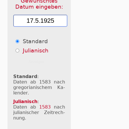
Gewünschtes
Datum eingeben:
Standard
Julianisch
Standard
:
Daten ab 1583 nach
gre­go­ri­a­ni­schem Ka­
len­der.
Julianisch
:
Daten ab
1583
nach
ju­li­a­ni­scher Zeit­rech­
nung.