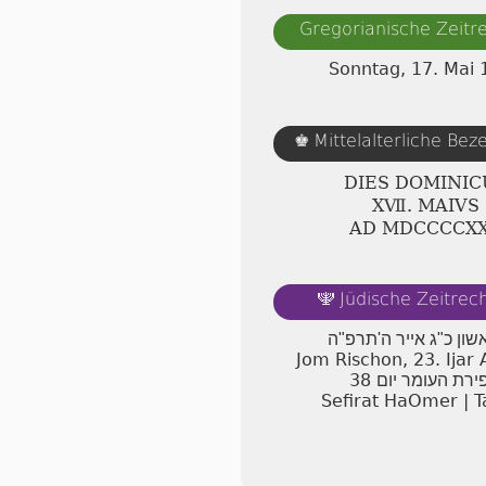
Gregorianische Zeit
Sonntag, 17. Mai 
Mittelalterliche Be
♚
DIES DOMINIC
ⅩⅦ. MAIVS
AD ⅯⅮⅭⅭⅭⅭⅩ
Jüdische Zeitre
🕎
אשון כ"ג אייר ה'תרפ"ה
Jom Rischon, 23. Ijar
38
ירת העומר יום
Sefirat HaOmer | T