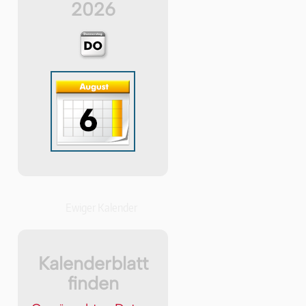
2026
Ewiger Kalender
Kalenderblatt
finden