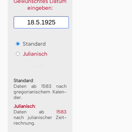
Gewünschtes Datum
eingeben:
Standard
Julianisch
Standard
:
Daten ab 1583 nach
gre­go­ri­a­ni­schem Ka­len­
der.
Julianisch
:
Daten ab
1583
nach ju­li­a­ni­scher Zeit­
rech­nung.