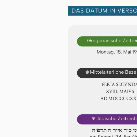
DAS DATUM IN VERS
Gregorianische Zeitr
Montag, 18. Mai 1
♚
Mittelalterliche Bez
FERIA SECUND
ⅩⅧ. MAIVS
AD ⅯⅮⅭⅭⅭⅭⅩⅩ
🕎
Jüdische Zeitrec
ני כ"ד אייר ה'תרפ"ה
Jom Scheni, 24. Ijar 