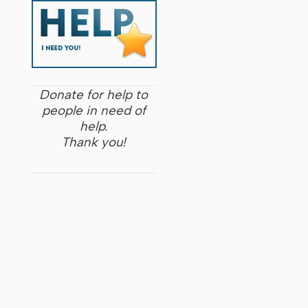
Donate for help to
people in need of
help.
Thank you!