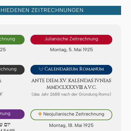
CHIEDENEN ZEITRECHNUNGEN
echnung
Julianische Zeitrechnung
925
Montag, 5. Mai 1925
eichnung

Calendarium Romanum
A
ANTE DIEM XV. KA­LEN­DAS IVNIAS
ⅯⅯⅮⅭⅬⅩⅩⅩⅧ A.V.C.
Ⅴ
(das Jahr 2688 nach der Gründung Roms)
hnung
✙
Neojulianische Zeitrechnung
יום ש
Montag, 18. Mai 1925
AM 5685