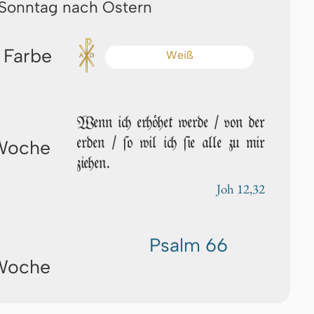
 Sonntag nach Ostern
 Farbe
Weiß
Wenn ich erhöhet wer­de / von der
erden / ſo wil ich ſie alle zu mir
 Woche
ziehen.
Joh 12,32
Psalm 66
 Woche