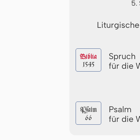
5.
Liturgische
Spruch
Biblia
1545
für die
Psalm
Pſalm
66
für die