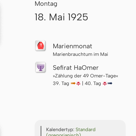
Montag
18. Mai 1925
Marienmonat
Marienbrauchtum im Mai
Sefirat HaOmer
»Zählung der 49 Omer-Tage«
39. Tag
↦
🌇
| 40. Tag
🌇
↦
Kalendertyp:
Standard
(gregorianisch)