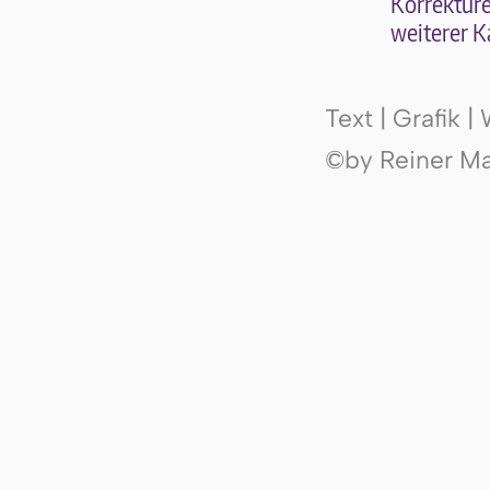
Kor­rek­tu­r
wei­te­rer K
Text | Grafik 
©by Reiner Mak