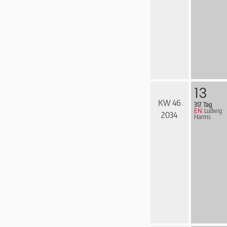
13
KW 46
317. Tag
EN:
Ludwig
2034
Harms