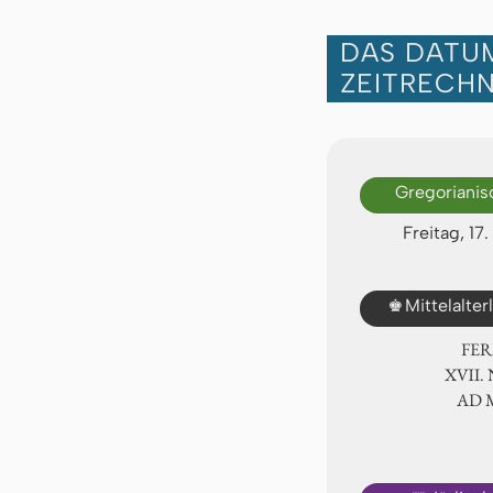
DAS DATUM
ZEITRECH
Gregorianis
Freitag, 1
♚
Mittelalte
FER
ⅩⅦ. 
AD