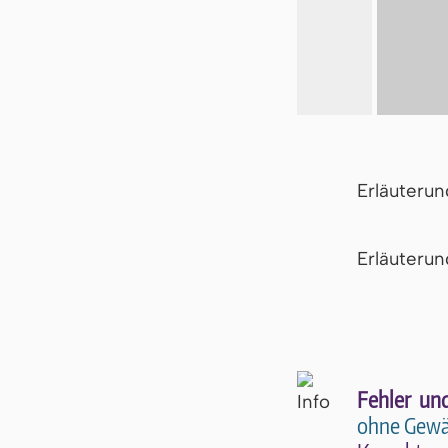
Erläuteru
Er­läu­te­r
Fehler un
ohne Gewä