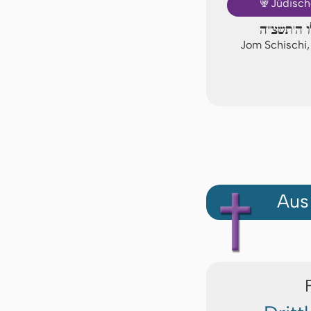
🕎
Jüdisch
ו ה'תשצ"ה
Jom Schischi,
Aus