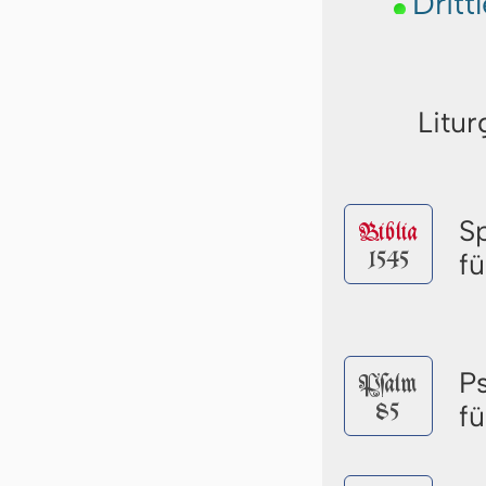
Dritt
Litur
S
Biblia
1545
f
P
Pſalm
85
f