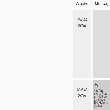
Woche
Montag
KW 44
2034
6
KW 45
310. Tag
EN:
Gustav
2034
II. Adolf von
Schweden
EN:
Heinrich
Schütz