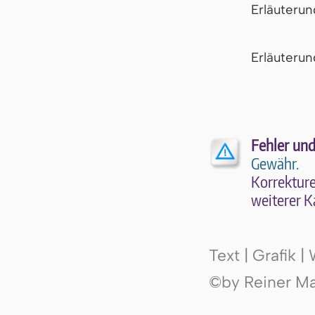
Erläuteru
Er­läu­te­r
Fehler und
Gewähr.
Kor­rek­tu­r
wei­te­rer K
Text | Grafik 
©by Reiner Mak