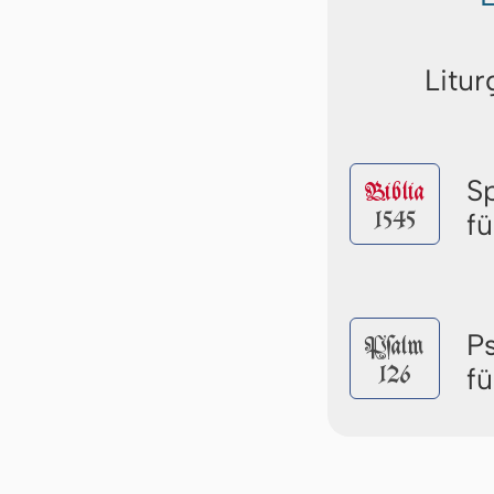
Litur
S
Biblia
1545
f
P
Pſalm
126
f