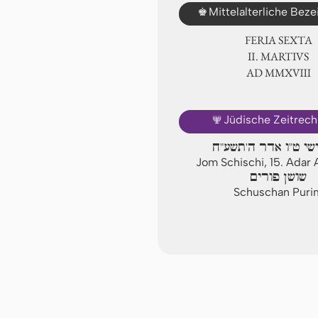
♚
Mittelalterliche Bez
FERIA SEXTA
Ⅱ. MARTIVS
AD ⅯⅯⅩⅧ
🕎
Jüdische Zeitrec
ישי ט"ו אדר ה'תשע"ח
Jom Schischi, 15. Adar
שושן פורים
Schuschan Puri