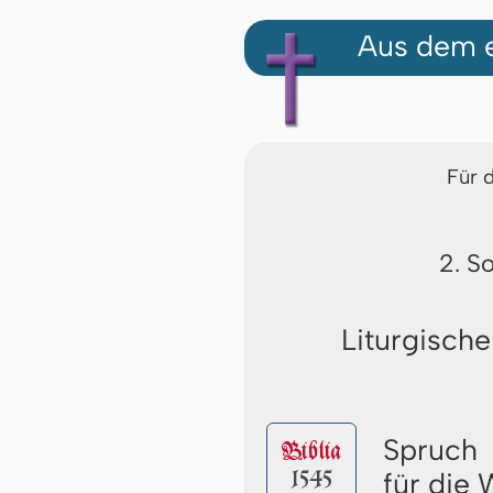
Aus dem e
Für 
2. S
Liturgische
Spruch
Biblia
1545
für die