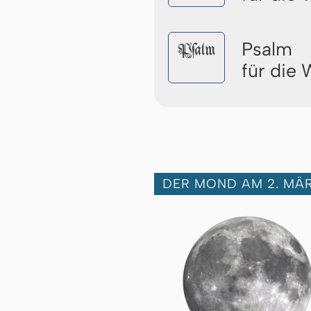
Psalm
Pſalm
für die
DER MOND AM 2. MÄR