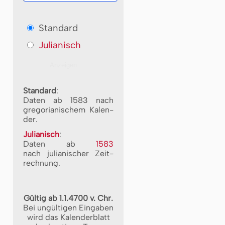
Standard
Julianisch
Standard
:
Daten ab 1583 nach
gre­go­ri­a­ni­schem Ka­len­
der.
Julianisch
:
Daten ab
1583
nach ju­li­a­ni­scher Zeit­
rech­nung.
Gültig ab 1.1.4700 v. Chr.
Bei ungültigen Eingaben
wird das Kalenderblatt