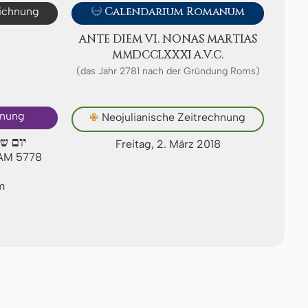
eichnung

Calendarium Romanum
ANTE DIEM VI. NONAS MAR­TI­AS
ⅯⅯⅮⅭⅭⅬⅩⅩⅪ A.V.C.
(das Jahr 2781 nach der Gründung Roms)
hnung
✙
Neojulianische Zeitrechnung
יום ש
Freitag, 2. März 2018
 AM 5778
m