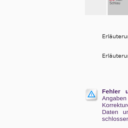
Schlau
Erläuter
Er­läu­te­
Fehler 
Angaben
Kor­rek­tu
Da­ten un
schlos­se