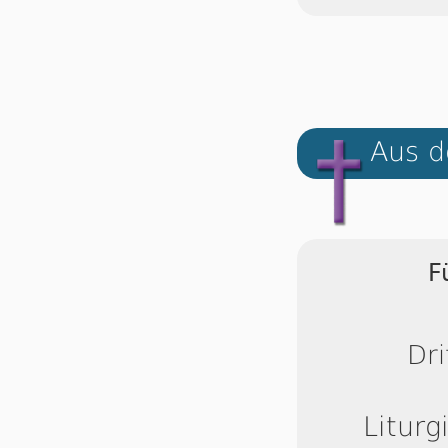
Aus d
F
Dri
Liturg