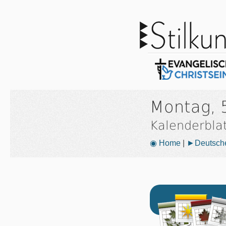
Montag, 
Kalenderbla
◉ Home
|
►Deutsche