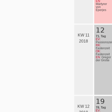
EN:
Märtyrer
von
Eperjes
12
KW 11
71. Tag
EV:
2018
Passionszei
RK:
Fastenzeit
ÖK:
Fastenzeit
EN:
Gregor
der Große
19
KW 12
78. Tag
EV: