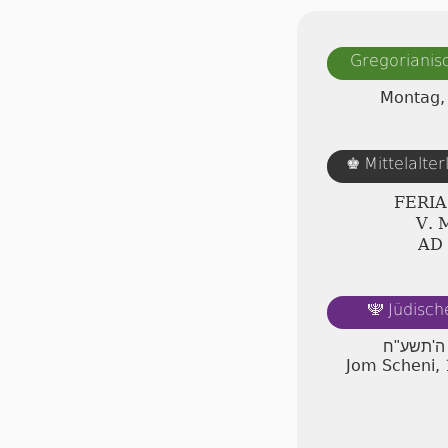
Gregorianis
Montag,
Mittelalte
♚
FERI
Ⅴ. 
AD
Jüdisch
🕎
 ה'תשע"ח
Jom Scheni,