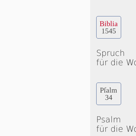
Biblia
1545
Spruch
für die W
Pſalm
34
Psalm
für die W