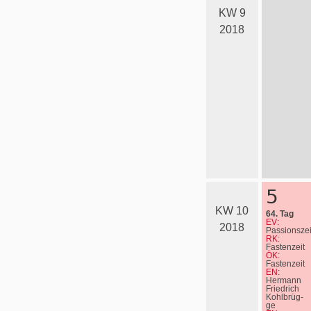
KW 9
2018
5
KW 10
64. Tag
EV:
2018
Passionszei
RK:
Fastenzeit
ÖK:
Fastenzeit
EN:
Hermann
Friedrich
Kohl­brüg­
ge