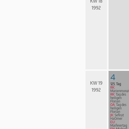
KW 18
1992
4
KW 19
125. Tag
RK:
1992
Marienmona
RK:
Tag des
heiligen
Florian
OA:
Tag des
heiligen
Florian
JK:
Sefirat
HaOmer
EU:
Maifeiertag
EN:
Michael