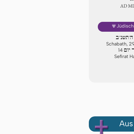
AD Ⅿ
🕎
Jüdisch
ה'תשנ"ב
Schabath, 2
 יום
14
Sefirat 
Aus