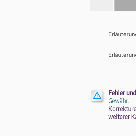
Erläuteru
Er­läu­te­r
Fehler und
Gewähr.
Kor­rek­tu­r
wei­te­rer K