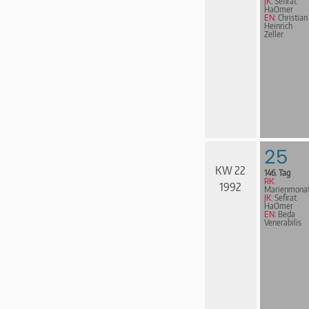
JK:
Sefirat
HaOmer
EN:
Christian
Heinrich
Zeller
25
KW 22
146. Tag
RK:
1992
Marienmona
JK:
Sefirat
HaOmer
EN:
Beda
Venerabilis