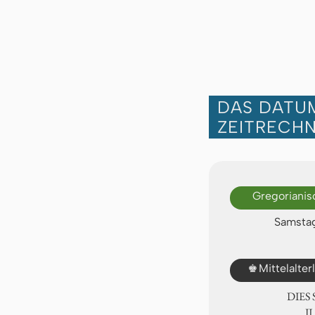
DAS DATUM
ZEITRECH
Gregorianis
Samstag
♚
Mittelalte
DIES
Ⅱ