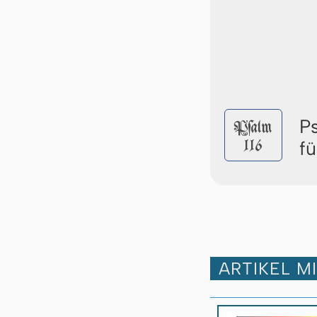
P
Pſalm
116
f
ARTIKEL M