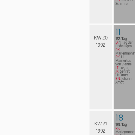
Schirmer
11
KW 20
132. Tag
D:
1. Tag der
1992
Eisheiligen
RK:
Marienmona
RK:
Hl.
Mamertus
von Vienne
LT:
Lostag
JK:
Sefirat
HaOmer
EN:
Johann
Arndt
18
KW 21
139. Tag
RK:
1992
Marienmona