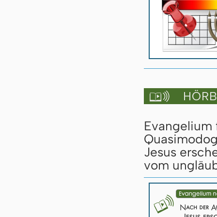
HÖRBU

Evangelium 
Quasimodoge
Jesus ersch
vom ungläub