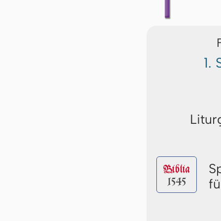
1.
Litur
S
Biblia
1545
f