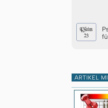
P
Pſalm
23
f
ARTIKEL M