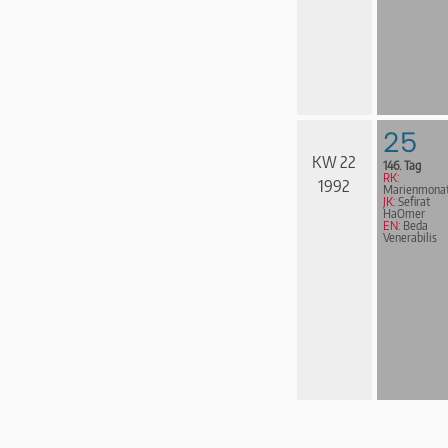
25
KW 22
146. Tag
RK:
1992
Marienmona
JK:
Sefirat
HaOmer
EN:
Beda
Venerabilis