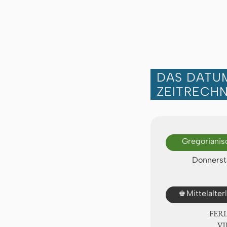
DAS DATUM
ZEITRECH
Gregorianis
Donnersta
♚
Mittelalte
FER
Ⅶ.