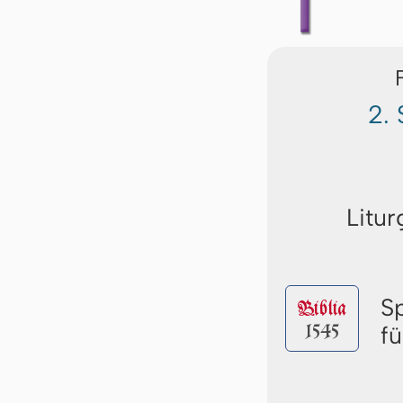
2.
Litur
S
Biblia
1545
f