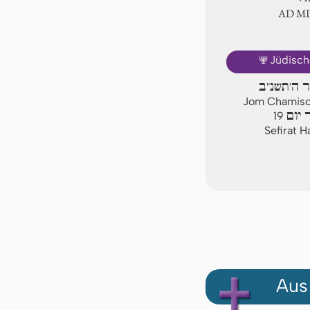
AD Ⅿ
🕎
Jüdisch
יר ה'תשנ"ב
Jom Chamisch
 יום
19
Sefirat 
Aus