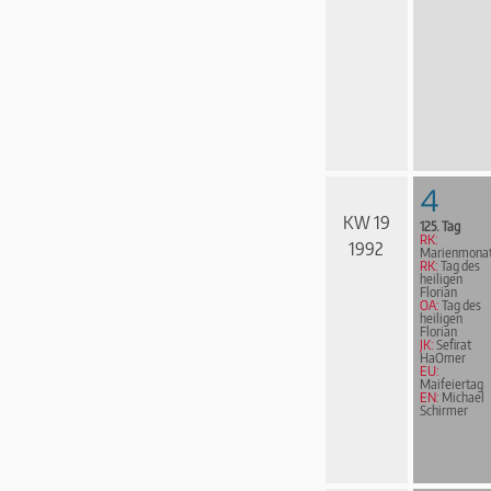
4
KW 19
125. Tag
RK:
1992
Marienmona
RK:
Tag des
heiligen
Florian
OA:
Tag des
heiligen
Florian
JK:
Sefirat
HaOmer
EU:
Maifeiertag
EN:
Michael
Schirmer