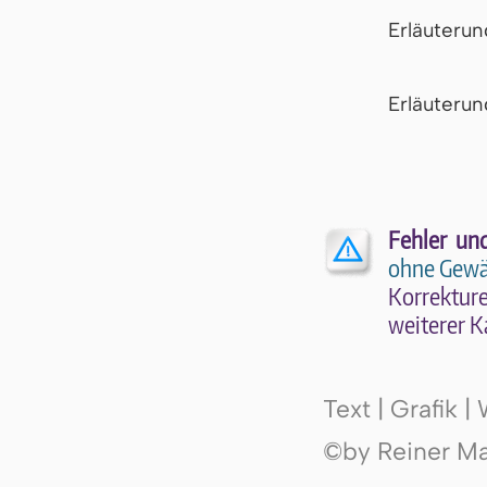
Erläuteru
Er­läu­te­r
Fehler un
ohne Gewä
Kor­rek­tu­r
wei­te­rer K
Text | Grafik 
©by Reiner Mak