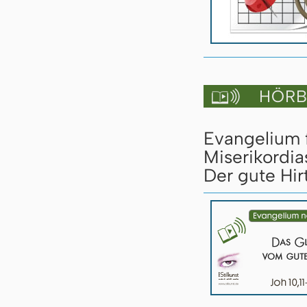
HÖRBU

Evangelium 
Miserikordia
Der gute Hirt