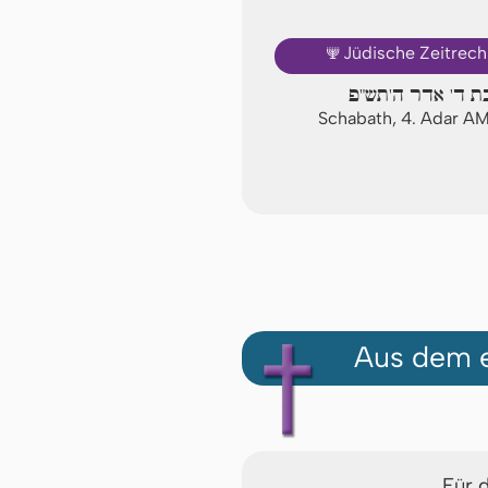
🕎
Jüdische Zeitrec
ת ד' אדר ה'תש"פ
Schabath, 4. Adar A
Aus dem e
Für 