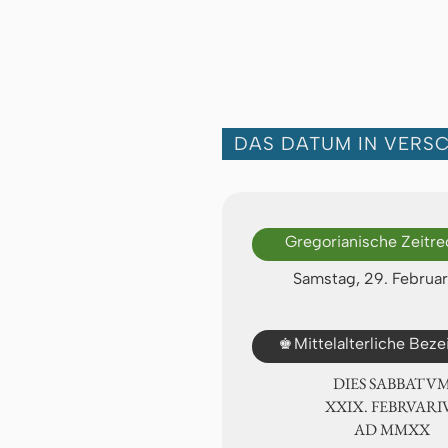
DAS DATUM IN VERS
Gregorianische Zeitr
Samstag, 29. Februa
♚
Mittelalterliche Bez
DIES SABBATU
ⅩⅩⅨ. FEBRVARI
AD ⅯⅯⅩⅩ