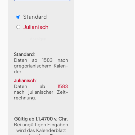
Standard
Julianisch
Standard
:
Daten ab 1583 nach
gre­go­ri­a­ni­schem Ka­len­
der.
Julianisch
:
Daten ab
1583
nach ju­li­a­ni­scher Zeit­
rech­nung.
Gültig ab 1.1.4700 v. Chr.
Bei ungültigen Eingaben
wird das Kalenderblatt