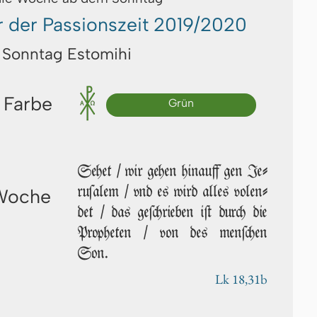
 der Passionszeit 2019/2020
Sonntag Estomihi
 Farbe
Grün
Sehet / wir gehen hinauff gen Je­
ru­ſa­lem / vnd es wird alles vol­en­
 Woche
det / das geſchrieben iſt durch die
Propheten / von des menſchen
Son.
Lk 18,31b