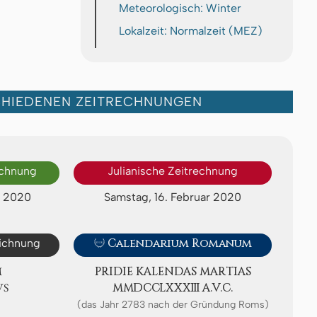
Meteorologisch: Winter
Lokalzeit: Normalzeit (MEZ)
CHIEDENEN ZEITRECHNUNGEN
echnung
Julianische Zeitrechnung
r 2020
Samstag, 16. Februar 2020
eichnung

Calendarium Romanum
M
PRIDIE KA­LEN­DAS MAR­TI­AS
VS
ⅯⅯⅮⅭⅭⅬⅩⅩⅩⅢ A.V.C.
(das Jahr 2783 nach der Gründung Roms)