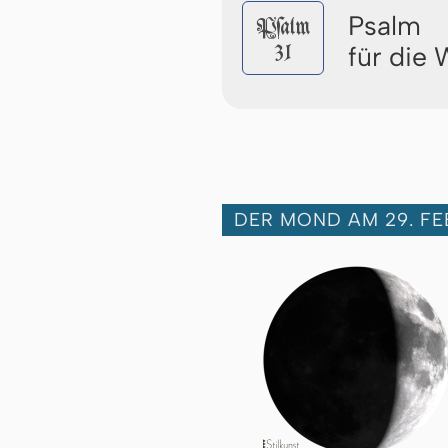
Psalm
Pſalm
31
für die
DER MOND AM 29. F