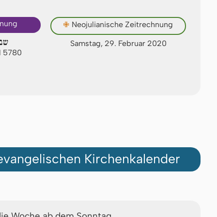
hnung
✙
Neojulianische Zeitrechnung
שב
Samstag, 29. Februar 2020
M 5780
vangelischen Kirchenkalender
die Woche ab dem Sonntag