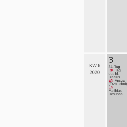
3
KW 6
34. Tag
RK:
Tag
2020
des hl.
Blasius
EN:
Ansgar
(Erzbischof)
EN:
Matthias
Desubas