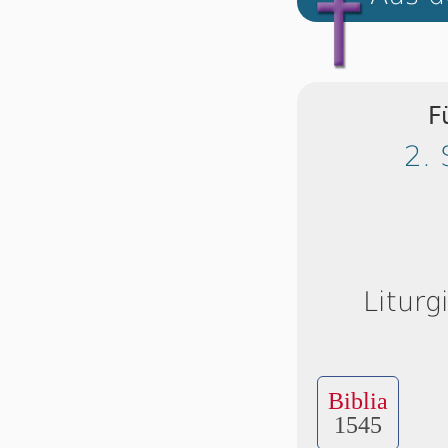
F
2. 
Liturg
Biblia
1545