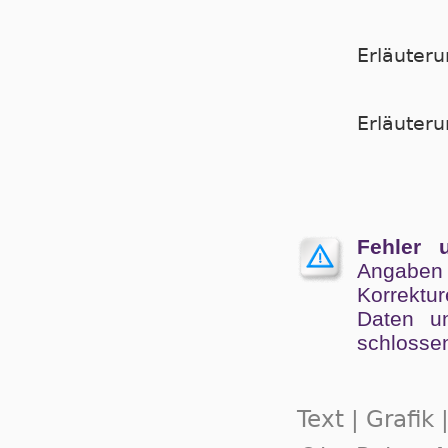
Erläuter
Er­läu­te­
Fehler 
Angaben
Kor­rek­tu
Da­ten un
schlos­se
Text | Grafik