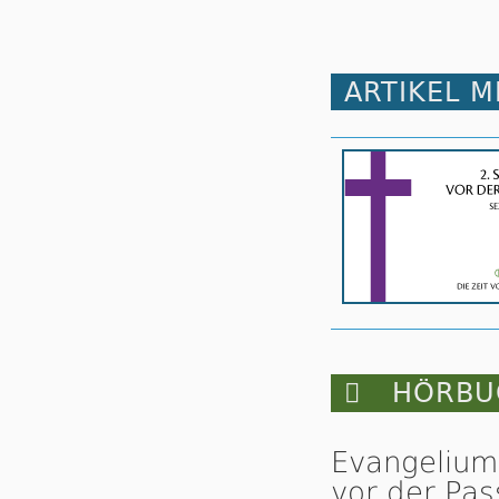
ARTIKEL 

HÖRBUC
Evangelium
vor der Pas