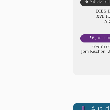
Mittelalte
♚
DIES 
ⅩⅥ. F
A
Jüdisch
🕎
בט ה'תש"פ
Jom Rischon, 
Aus d