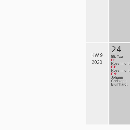
24
KW 9
55. Tag
D:
2020
Rosenmont
BT:
Rosenmont
EN:
Johann
Christoph
Blumhardt