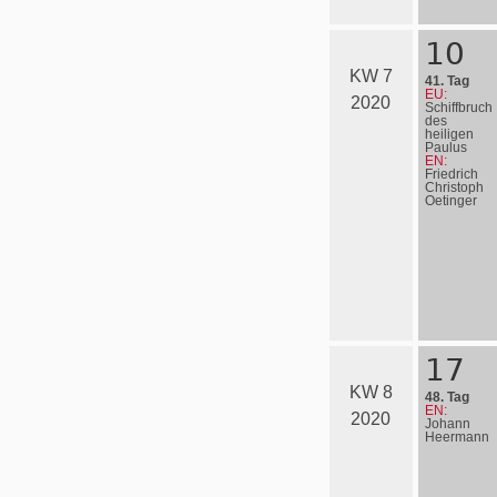
10
KW 7
41. Tag
EU:
2020
Schiffbruch
des
heiligen
Paulus
EN:
Friedrich
Christoph
Oetinger
17
KW 8
48. Tag
EN:
2020
Johann
Heermann