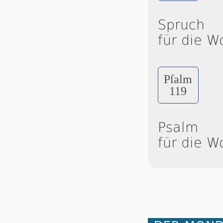
Spruch
für die W
Pſalm
119
Psalm
für die W