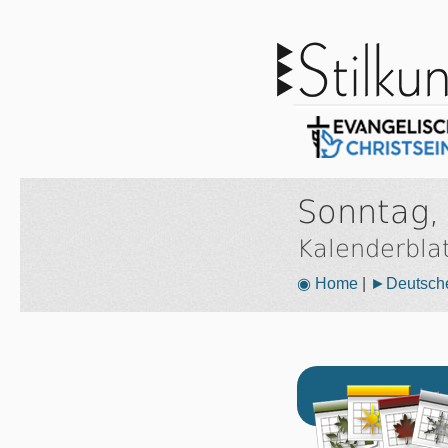
Sonntag,
Kalenderbla
◉ Home
|
►Deutsche