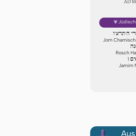
AD 
🕎
Jüdisch
רי ה'תרע"ו
Jom Chamischi,
נה
Rosch Has
ים
1
Jamim N
Aus