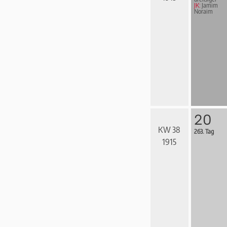
JK:
Jamim
Noraim
20
KW 38
263. Tag
1915