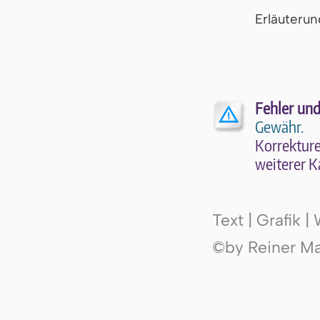
Er­läu­te­r
Fehler und
Gewähr.
Kor­rek­tu­r
wei­te­rer K
Text | Grafik 
©by Reiner Mak