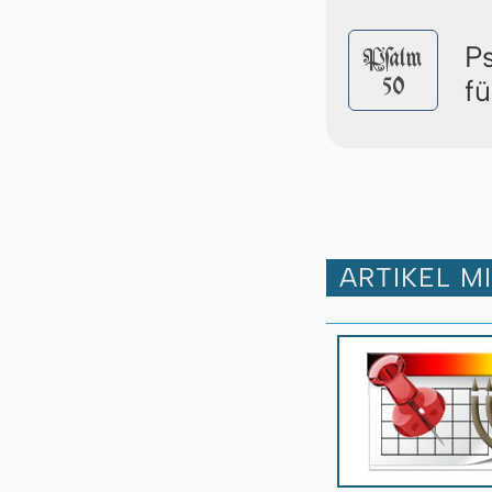
P
Pſalm
50
f
ARTIKEL M