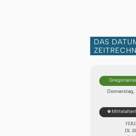
DAS DATUM
ZEITRECH
Gregorianis
Donnerstag, 
♚
Mittelalte
FER
Ⅸ. S