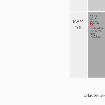
27
KW 39
270. Tag
OA:
1915
Hochfest der
Kreuz­er­hö­
hung
JK:
Sukkot
Erläuteru