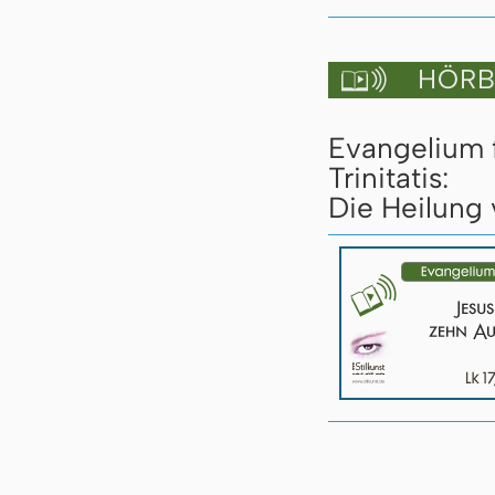
HÖRBU

Evangelium 
Trinitatis:
Die Heilung 