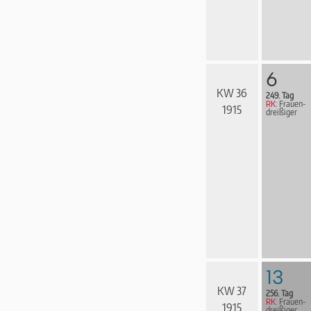
6
KW 36
249. Tag
RK:
Frau­en­
1915
drei­ßi­ger
13
KW 37
256. Tag
RK:
Frau­en­
1915
drei­ßi­ger