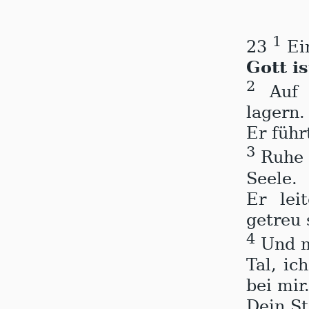
1
23
Ein
Gott i
2
Auf g
lagern.
Er führ
3
Ruhe 
Seele.
Er lei
getreu
4
Und m
Tal, ic
bei mir
Dein St