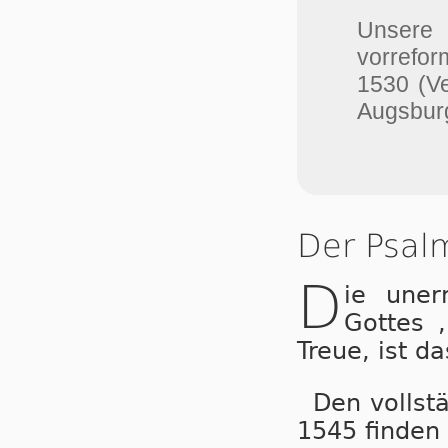
Unser
vorrefor
1530 (V
Augsburg
Der Psal
D
ie uner
Got­tes 
Treue, ist d
Den vollst
1545 finden 