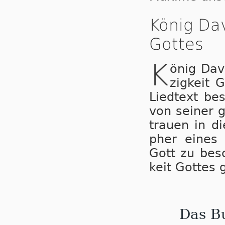
König Dav
Got­tes
K
önig Dav
zig­keit 
Lied­text be­
von sei­ner 
trau­en in di
pher ei­nes 
Gott zu be­sc
keit Got­tes 
Das B