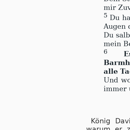
mir Zuv
5
Du has
Augen d
Du salb
mein Be
6
E
Barmhe
alle T
Und woh
immer 
König Davi
wa­rum er 