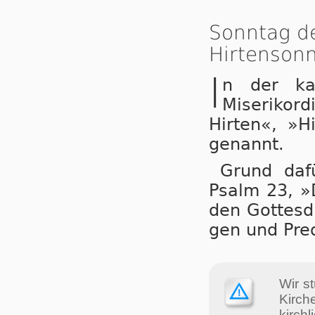
Sonntag de
Hirtenson
I
n der ka
Miserikor
Hir­ten«, »Hi
ge­nannt.
Grund daf
Psalm 23, »D
den Got­tes­d
gen und Pre­d
Wir st
Kir­c
kir­ch