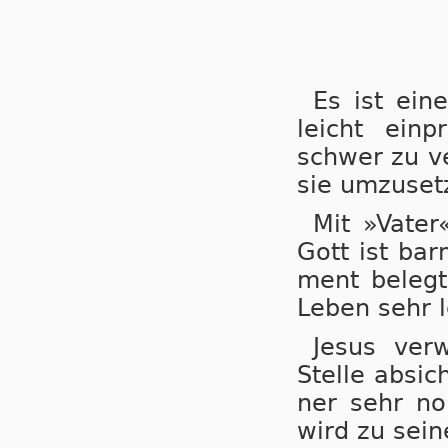
Es ist ein
leicht ein­
schwer zu ver
sie um­zu­set
Mit »Vater
Gott ist barm
ment be­legt
Le­ben sehr l
Jesus ver
Stelle ab­sich
ner sehr nor­
wird zu sei­n