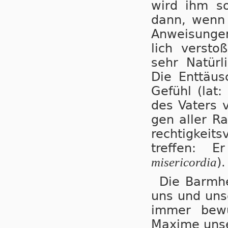
wird ihm so
dann, wenn 
An­wei­sun­ge
lich ver­sto
sehr Na­tür­l
Die Ent­täu­
Ge­fühl (lat:
des Va­ters v
gen al­ler Ra­
rech­tig­keit
tref­fen: E
misericordia
).
Die Barmhe
uns und un­se
immer be­wus
Maxime un­se