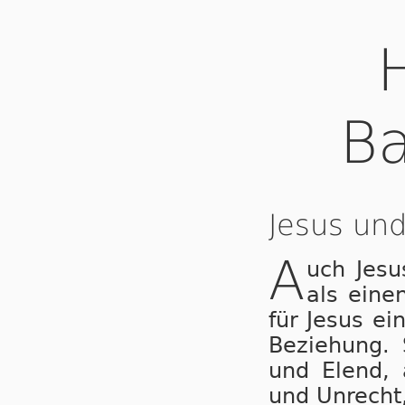
Ba
Jesus und
A
uch Jesu
als ei­ne
für Je­sus ei
Be­zie­hung.
und Elend, a
und Un­recht,