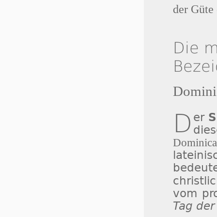
der Güte
Die m
Beze
Dominic
D
er
S
die
Dominic
latei
bedeut
christl
vom pr
Tag der