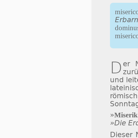
miseric
Erbar
dominu
miseric
D
er
zur
und lei
lateini
römisc
Sonnta
»
Miserik
»Die Erd
Dieser 