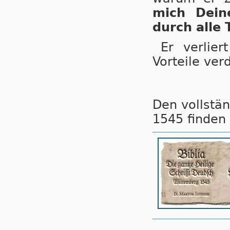
mich Dei­n
durch al­le 
Er verlier
Vorteile verd
Den vollstän
1545 finden 