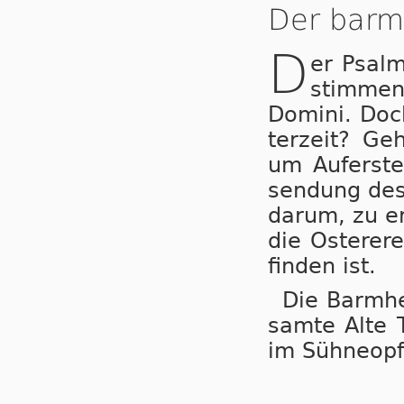
Der barm
D
er Psalm
stim­men 
Do­mi­ni. Do
ter­zeit? Ge
um Auf­er­s
sen­dung des 
da­rum, zu er
die Os­ter­er­
fin­den ist.
Die Barmher
sam­te Al­te 
im Süh­ne­op­f