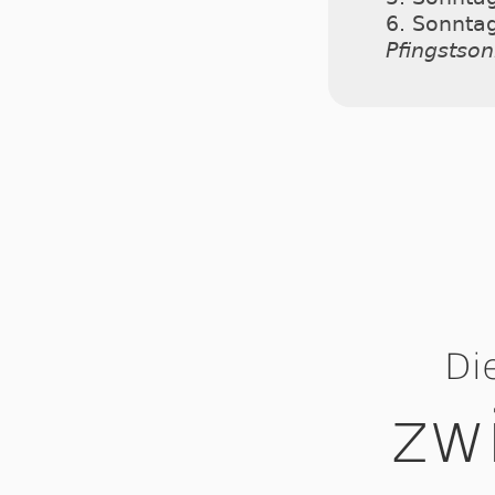
6. Sonnta
Pfingstso
Di
zw