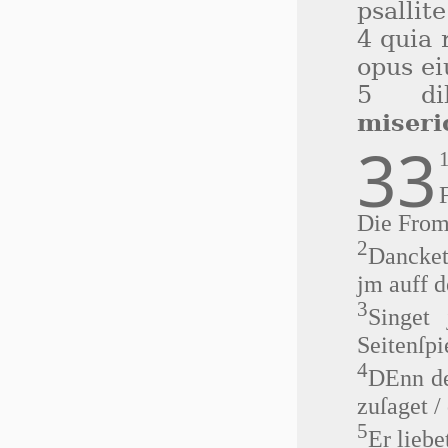
psallite
4 quia
opus ei
5 dil
miseri
33
Die Frome
2
Dancket
jm auff d
3
Singet
Seitenſpi
4
DEnn de
zuſaget /
5
Er liebe