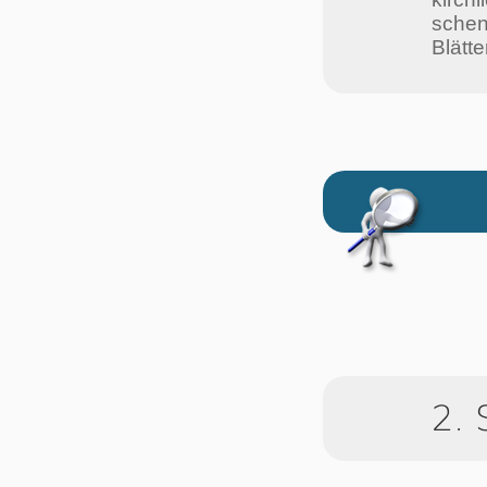
schen 
Blät­t
2.