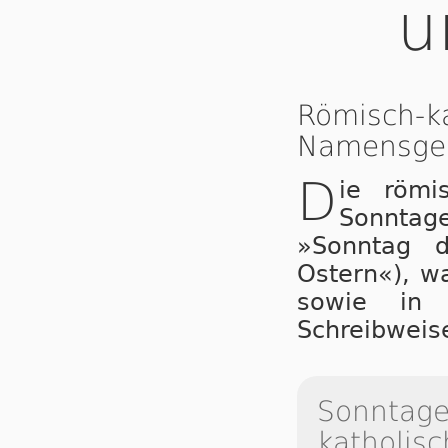
u
Römisch-k
Namensge
D
ie römi
Sonntage
»Sonntag d
Ostern«), w
sowie in
Schreibweis
Sonntage 
katholisc