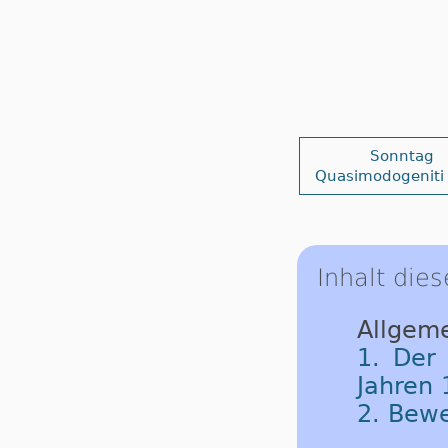
Sonntag
Quasimodogeniti
Inhalt dies
Allgeme
1. Der
Jahren 
2. Bew