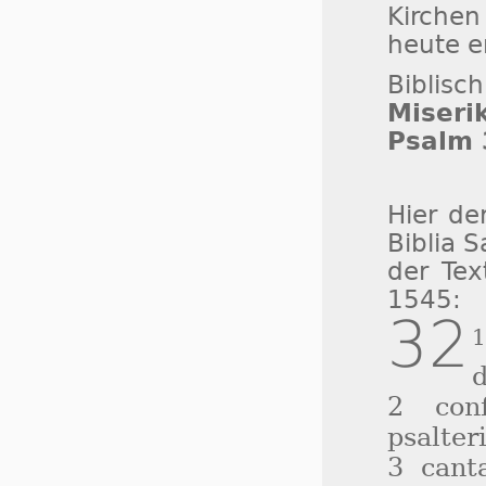
Kirchen
heute e
Biblis
Miseri
Psalm 
Hier de
Biblia 
der Te
1545:
32
d
2 con
psalter
3 cant