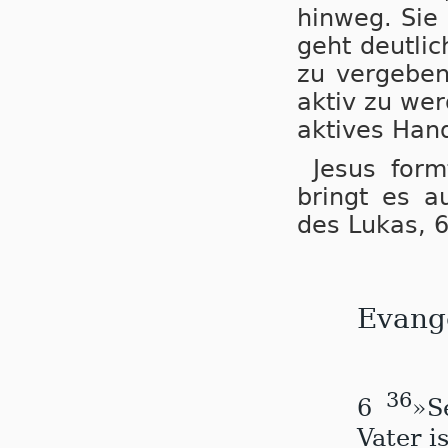
hin­weg. Sie 
geht deut­lich
zu ver­ge­ben
ak­tiv zu wer
ak­ti­ves Han­
Jesus form
bringt es a
des Lukas, 6
Evang
36
6
»S
Va­ter i