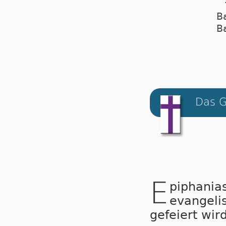
B
B
Das G
E
piphania
evan­ge­l
ge­fei­ert wir