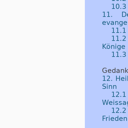
10.3
11. D
evangel
11.1
11.2
Könige
11.3
Gedank
12. Hei
Sinn
12.
Weissa
12.2
Frieden