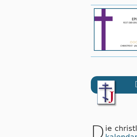
D
ie chris