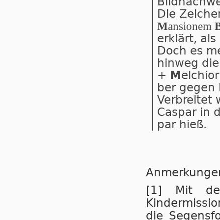
Bildnachwe
Die Zeichen
M
an­si­o­nem
er­klärt, als
Doch es mei
hin­weg die 
+
M
el­chio
ber ge­gen 
Ver­brei­te
Cas­par in 
par hieß.
Anmerkunge
[1] Mit der
Kindermissio
die Segensf