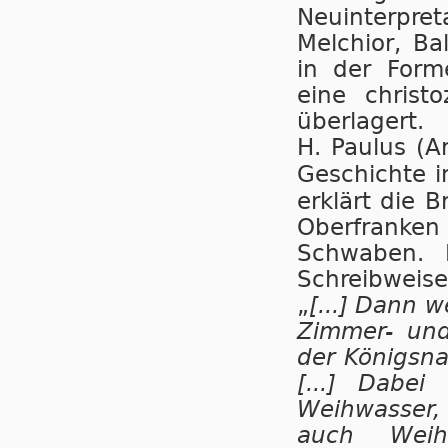
Neuinterpr
Melchior, Ba
in der Form
eine christo
überlagert.
H. Paulus (Ar
Geschichte i
erklärt die 
Oberfranken
Schwaben. 
Schreibweis
„
[...] Dann 
Zimmer- und
der Königsn
[...] Dabe
Weihwasser,
auch Weih