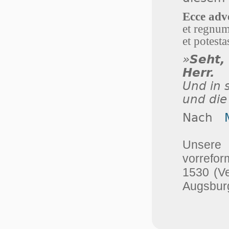
Ecce adv
et regnum
et potest
»
Seht,
Herr.
Und in 
und die
Nach
Unser
vorrefor
1530 (V
Augsburg