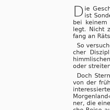
D
ie Gesc
ist Son­d
bei kei­nem a
legt. Nicht 
fang an Rät­s
So versuchen
cher Dis­zi­
himm­li­sch
oder strei­te
Doch Stern
von der frü­h
in­ter­es­si
Mor­gen­land
ner, die ei­n
che Rei­se a