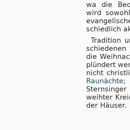
wa die Be
wird so
woh
evan
ge
li
sch
schied
lich a
Tradition 
schie­de­nen 
die Weih­nac
plün­dert we
nicht christ­
Rau­nächte
; 
Stern­sin­ge
weih­ter Kre
der Häu­ser.