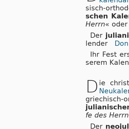
ka­len­da­
sisch-or­tho
schen Ka­le
Herrn
« oder
Der
julian
len­der
Don
Ihr Fest er
se­rem Ka­len
D
ie chri
Neu­ka­len
grie­chisch-o
ju­li­a­ni­sch
fe des Herrn
Der
neoju