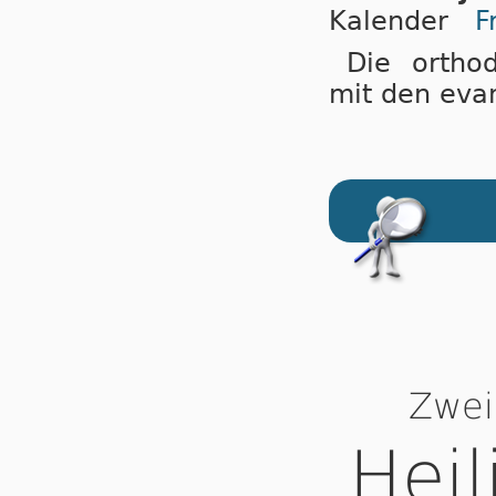
Ka­len­der
F
Die orthod
mit den evan­
Zwei
Heil