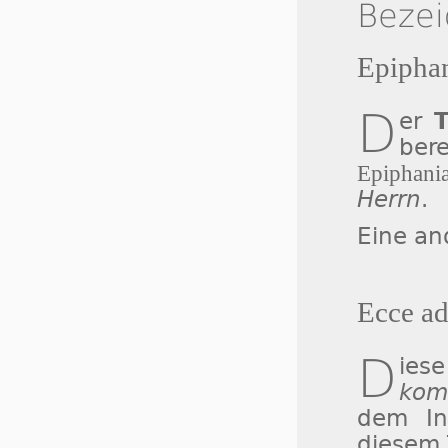
Beze
Epipha
D
er
bere
Epiphan
Herrn
.
Eine an
Ecce ad
D
ies
komm
dem In
diesem