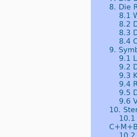
8. Die 
8.1 
8.2 
8.3 
8.4 
9. Symb
9.1 
9.2 
9.3 
9.4 
9.5 D
9.6 V
10. Ste
10.1
C+M+
10.2