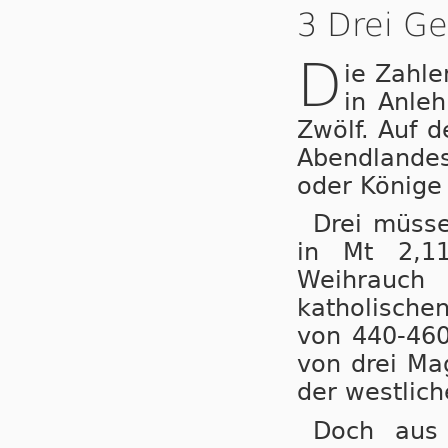
3 Drei Ge
D
ie Zahl
in Anle
Zwölf. Auf d
Abendlandes
oder Könige 
Drei müsse
in Mt 2,1
Weihrauch
katholischen
von 440-460
von drei Mag
der westlich
Doch aus 