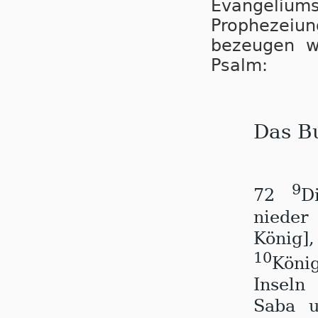
Evangeliums
Prophezeiu
bezeugen wi
Psalm:
Das B
9
72
D
nieder
König]
10
Köni
Inseln
Saba 