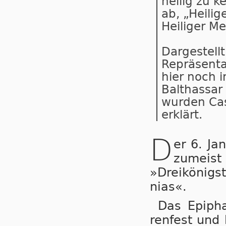
heilig zu k
ab, „Heilig
Heiliger Me
Dargestellt
Repräsenta
hier noch i
Balthassar 
wurden Cas
erklärt.
D
er 6. Jan
zu­meist
»Drei­kö­nig
nias«.
Das Epipha
ren
fest und 