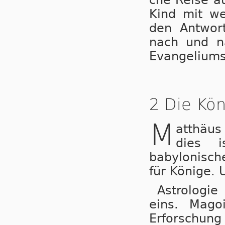
Kind mit wer
den Ant­wor­
nach und na
Evan­ge­li­ums
2 Die Kö
M
atthäus
dies i
babylonisch
für Könige. 
Astrologi
eins. Mago
Erforsch