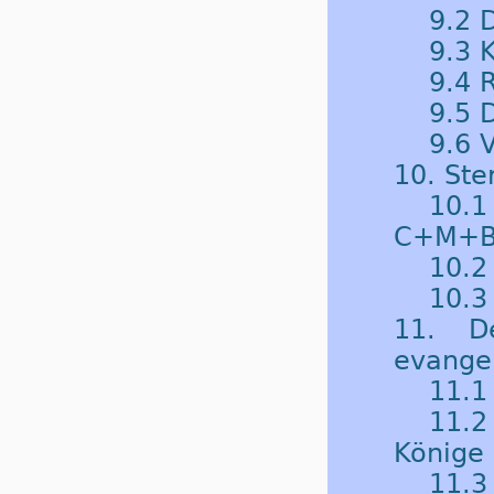
9.2 
9.3 
9.4 
9.5 D
9.6 V
10. Ste
10.1
C+M+
10.2
10.3
11. D
evangel
11.1
11.2
Könige
11.3