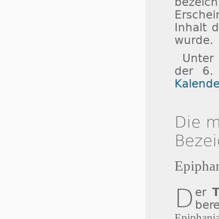
bezeic
Ersche
Inhalt 
wurde.
Unter
der 6.
Kalende
Die m
Beze
Epipha
D
er
bere
Epiphan