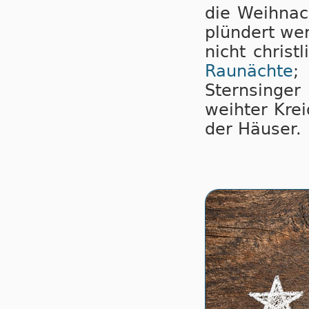
die Weih­nac
plün­dert we
nicht christ­
Rau­nächte
; 
Stern­sin­ge
weih­ter Kre
der Häu­ser.