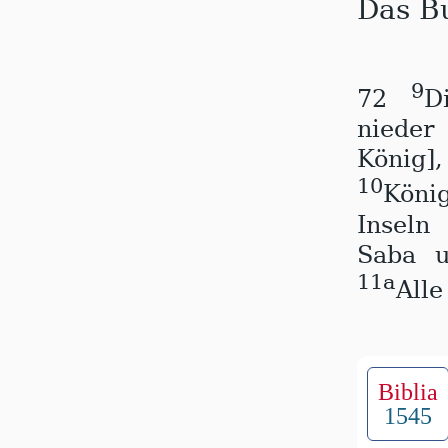
Das B
9
72
D
nieder
König]
10
Köni
Inseln
Saba 
11a
Alle
Biblia
1545