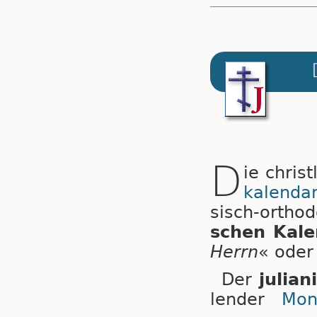
D
ie chris
ka­len­da­
sisch-or­tho
schen Ka­le
Herrn
« oder
Der
julian
len­der
Mon