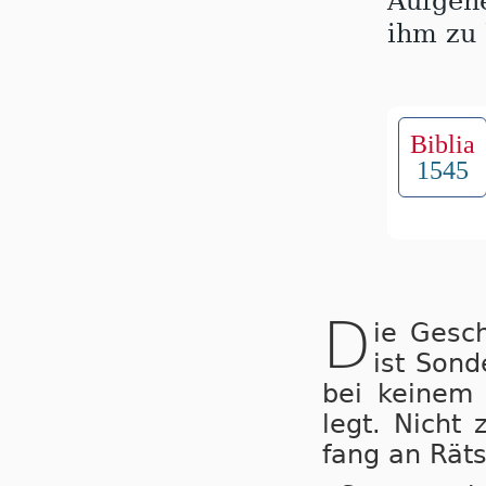
Aufgeh
ihm zu 
Biblia
1545
D
ie Gesc
ist Son­d
bei kei­nem a
legt. Nicht 
fang an Rät­s