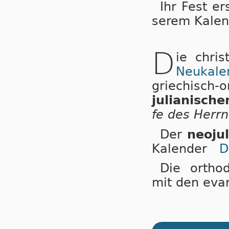
Ihr Fest er
se­rem Ka­len
D
ie chri
Neu­ka­len
grie­chisch-o
ju­li­a­ni­sch
fe des Herrn
Der
neoju
Ka­len­der
D
Die orthod
mit den evan­