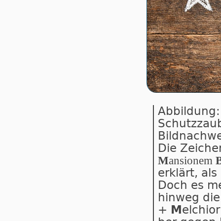
Abbildung
Schutzzaub
Bildnachwe
Die Zeichen
M
an­si­o­nem
er­klärt, als
Doch es mei
hin­weg die 
+
M
el­chio