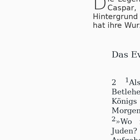
D
Caspar,
Hintergrund
hat ihre Wu
Das E
1
2
Al
Betleh
Königs
Morgen
2
»Wo i
Juden?