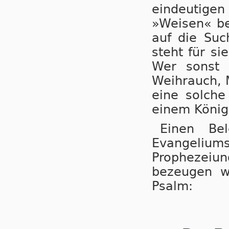
eindeutige
»Weisen« be
auf die Su
steht für s
Wer sonst 
Weihrauch, 
eine solche
einem König 
Einen Be
Evangeliums
Prophezeiu
bezeugen wi
Psalm: