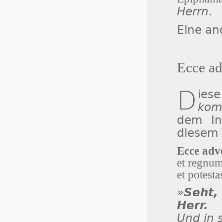
Herrn
.
Eine an
Ecce ad
D
ies
komm
dem In
diesem
Ecce adv
et regnum
et potest
»
Seht,
Herr.
Und in 