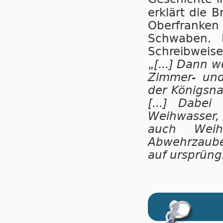
erklärt die 
Oberfranken
Schwaben. 
Schreibweis
„
[...] Dann 
Zimmer- und
der Königsn
[...] Dabe
Weihwasser,
auch Weih
Abwehrzaube
auf ursprüng