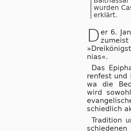
Balthassar 
wurden Cas
erklärt.
D
er 6. Jan
zu­meist
»Drei­kö­nig
nias«.
Das Epipha
ren
fest und 
wa die Be
wird so
woh
evan
ge
li
sch
schied
lich a
Tradition 
schie­de­nen 