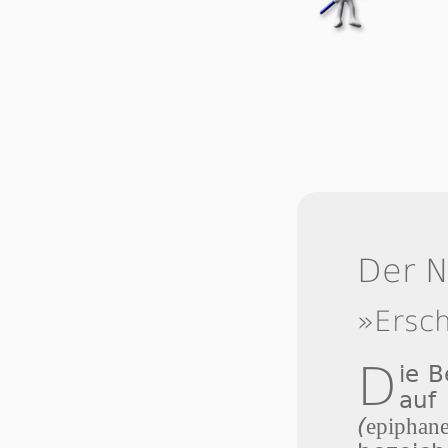
Der 
»Ersc
D
ie 
auf
(
epiphane