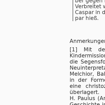
ber ge­gen 
Ver­brei­te
Cas­par in 
par hieß.
Anmerkunge
[1] Mit der
Kindermissio
die Segensf
Neuinterpr
Melchior, Ba
in der Form
eine christo
überlagert.
H. Paulus (Ar
Geschichte i