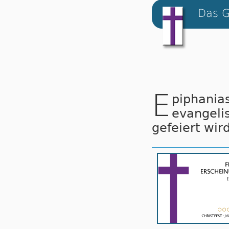
Das G
E
piphania
evan­ge­l
ge­fei­ert wir