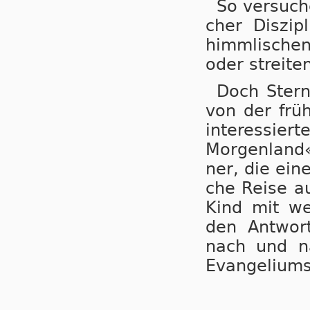
So versuchen
cher Dis­zi­
himm­li­sch
oder strei­te
Doch Stern
von der frü­h
in­ter­es­si
Mor­gen­land
ner, die ei­n
che Rei­se a
Kind mit wer
den Ant­wor­
nach und na
Evan­ge­li­ums