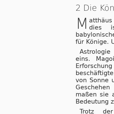
2 Die Kö
M
atthäus
dies i
babylonisch
für Könige. 
Astrologi
eins. Mago
Erforsch
beschäftigt
von Sonne u
Geschehen 
maßen sie a
Bedeutung z
Trotz de