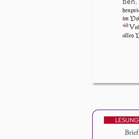
ben.
hen­pri
im Volc
48
V
n
al­les 
LESUNG
Brie