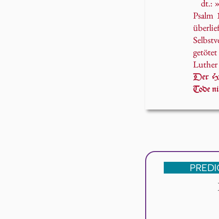
dt.: 
Psalm 1
überlie
Selbst
getötet
Luther 
Der HE
Tode ni
PREDI