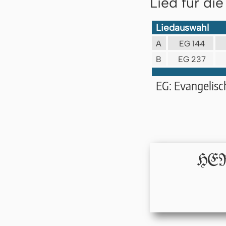
Lied für di
Liedauswahl
A
EG 144
B
EG 237
EG: Evangelis
HERR