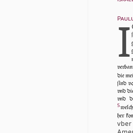
I
Paulu
verban
die me
ſind v
vnd die
vnd de
5
welch
her ko
vber
Ame