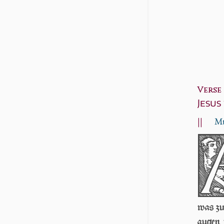
Verse 4
Jesus
||
Mt
was zu 
au­gen 