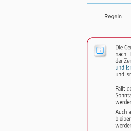
Regeln
Die Ge
nach T
der Ze
und Isr
und Is
Fällt 
Sonnta
wer­de
Auch a
bleibe
wer­de