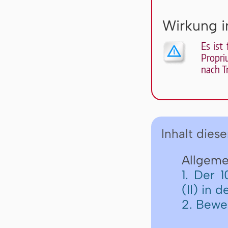
Wirkung i
Es ist
Propri
nach Tr
Inhalt diese
Allgemei
1. Der 1
(II) in 
2. Bewe