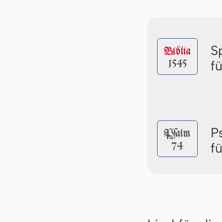
S
Biblia
1545
f
P
Pſalm
74
f