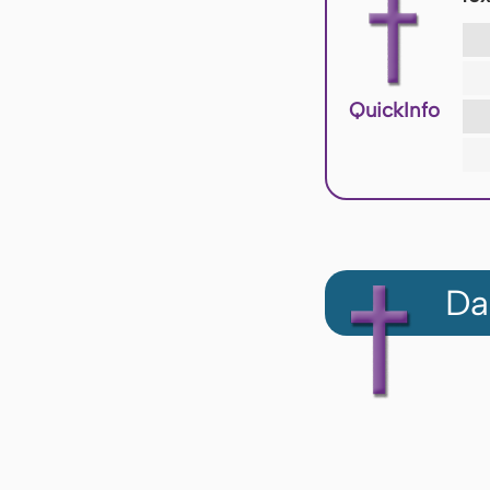
QuickInfo
Da