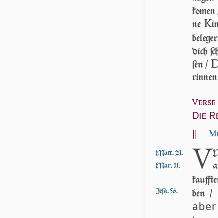
ko­men 
K
ne
i
be­le­ge
dich ſc
ſen /
rin­nen
Verse 
Die R
||
Mt
V
N
Matt. 21.
a
Mar. 11.
kauff­t
Jeſa. 56.
ben /
aber