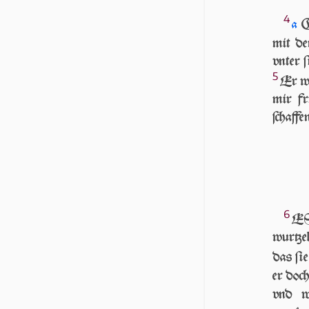
4
GO
a
mit d
vn­ter 
5
Er wi
mir fr
ſchaffe
6
ES
wurtze
das ſi
er doch
vnd w