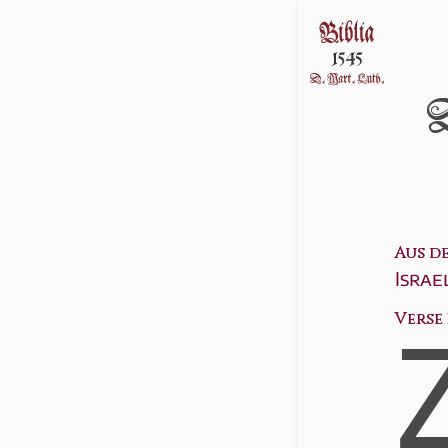
D
Aus d
Israe
Verse 2