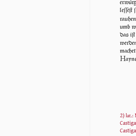
erwür
leſſeſt
rauhe
umb wi
das iſt
wer­de
machet
H
ayn
2) lat.:
Castig
Castiga