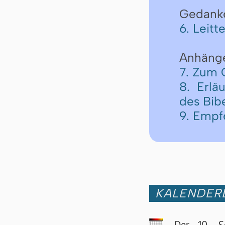
Gedank
6. Leitt
Anhäng
7. Zum 
8. Erlä
des Bib
9. Empf
KALENDER
Der 10. So