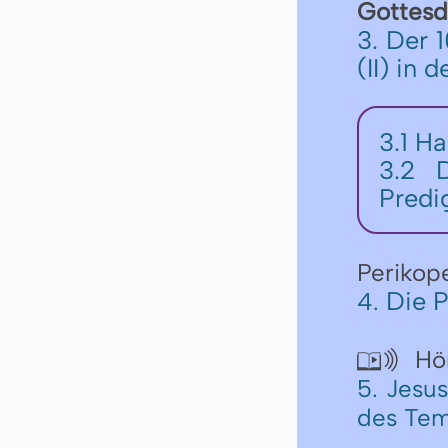
Gottesd
3. Der 1
(II) in 
3.1
Ha
3.2
Predi
Perikop
Die P
4.
Hör

5. Jesu
des Temp