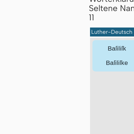
Seltene Nam
11
Luther-Deutsch
Baſiliſk
Baſiliſke