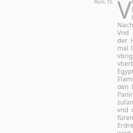
V
Rom. 15.
Nach
Vnd 
der 
mal ſ
vbri
vber
Egyp
Elam
den 
Panir
zu­ſa
vnd d
füre
Erdre
wird