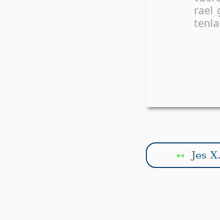
ra­el
ten­l
Jes X
↤