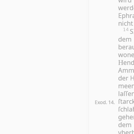
wer­
Ephra
nicht
S
14
de
bera
wone
end
H
Ammo
der 
meers
laſ­ſ
ſtar­
Exod. 14.
ſchla
geh
dem 
vberb