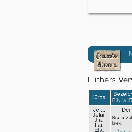
N
Luthers Ver
Bezeich
Kürzel
Biblia 1
Jeſa.
Der 
Jeſai.
Biblia Vu
Jſa.
Isaias
Iſai.
Eſa.
Zum In