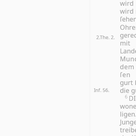
wird
wird 
ſe­he
Ohr
gere
2.The. 2.
mit 
Land
Mund
dem 
ſen 
gurt 
die g
Inf. 56.
DI
6
wone
ligen
Jung
trei