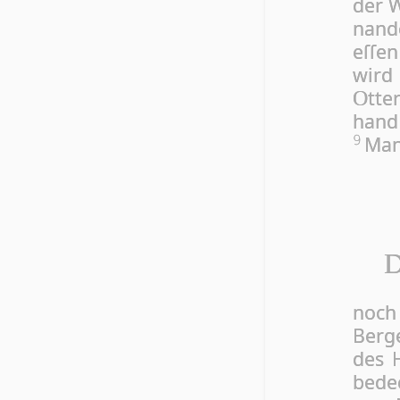
der W
n­an­
eſſe
wird
tte
O
hand
Man
9
D
noch
Berge
des 
bedec