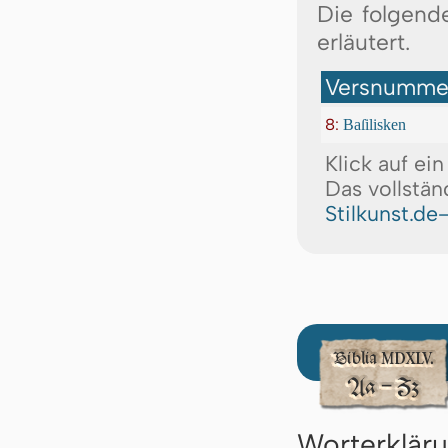
Die folgende
erläutert.
Versnummer
8:
Baſilisken
Klick auf ei
Das vollstän
Stilkunst.de
Worterklär