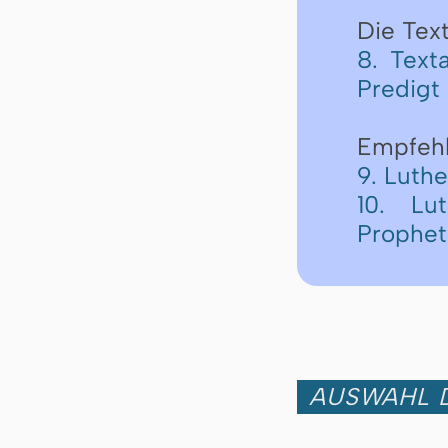
Die Text
8. Text
Predigt
Empfeh
9. Luth
10. Lu
Prophe
AUSWAHL D