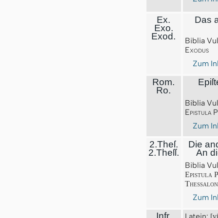
Ex.
Das a
Exo.
Exod.
Biblia Vu
Exodus
Zum In
Rom.
Epiſt
Ro.
Biblia Vu
Epistula 
Zum In
2.Theſ.
Die and
2.Theſſ.
An di
Biblia Vu
Epistula P
Thessaloni
Zum In
Infr.
Latein:
[v