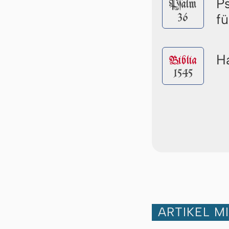
P
Pſalm
36
f
Ha
Biblia
1545
ARTIKEL M