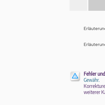
Erläuteru
Er­läu­te­r
Fehler und
Gewähr.
Kor­rek­tu­r
wei­te­rer K