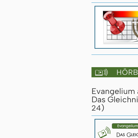
HÖRBU

Evangelium a
Das Gleichn
)
24