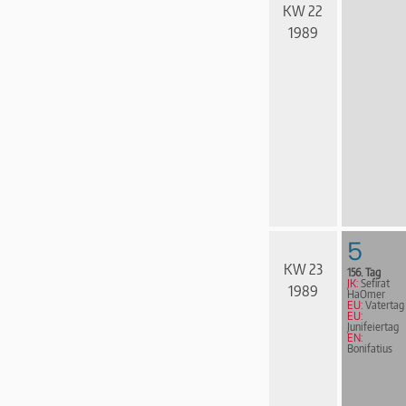
KW 22
1989
5
KW 23
156. Tag
JK:
Sefirat
1989
HaOmer
EU:
Vatertag
EU:
Junifeiertag
EN:
Bonifatius