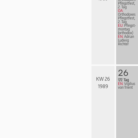
Pfingstfest,
2. Tag
OA:
Orthodoxes
Pfingstfest,
2. Tag
EU:
Pfingst­
mon­tag
(orthodox)
EN:
Adrian
Ludwig
Richter
26
KW 26
177. Tag
EN:
Vigilius
1989
von Trient