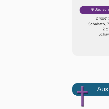
🕎
Jüdisch
ה'תשמ"ט
Schabath, 
ם
2
Schaw
Aus