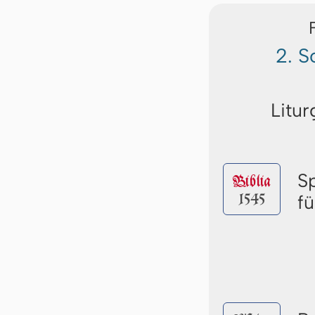
2. S
Litur
S
Biblia
1545
f