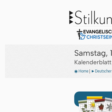
Samstag, 1
Kalenderblat
◉ Home
|
►Deutscher 