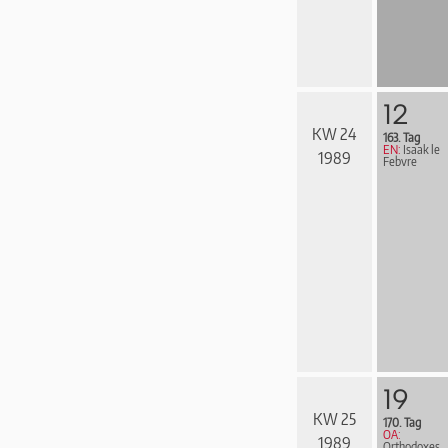
12
KW 24
163. Tag
EN:
Isaak le
1989
Febvre
19
KW 25
170. Tag
OA:
1989
Orthodoxes