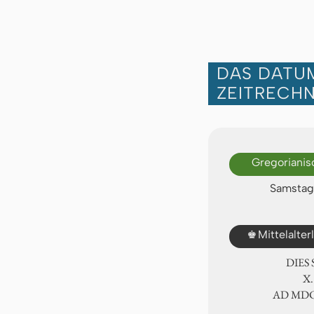
DAS DATUM
ZEITRECH
Gregorianis
Samstag,
♚
Mittelalte
DIES
Ⅹ.
AD ⅯⅮ